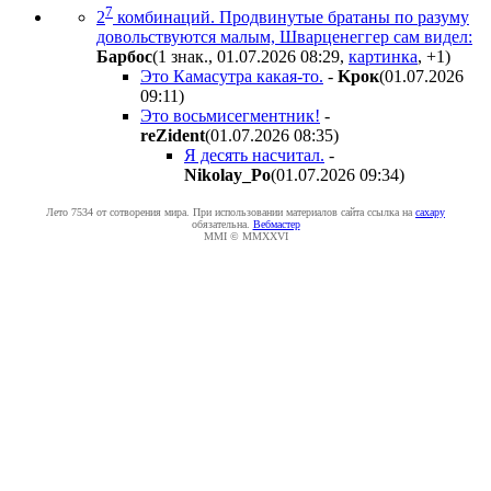
7
2
комбинаций. Продвинутые братаны по разуму
довольствуются малым, Шварценеггер сам видел:
Бapбoc
(1 знак., 01.07.2026 08:29
,
картинка
,
+1
)
Это Камасутра какая-то.
-
Kpoк
(01.07.2026
09:11
)
Это восьмисегментник!
-
reZident
(01.07.2026 08:35
)
Я десять насчитал.
-
Nikolay_Po
(01.07.2026 09:34
)
Лето 7534 от сотворения мира. При использовании материалов сайта ссылка на
caxapу
обязательна.
Вебмастер
MMI © MMXXVI