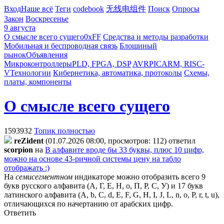
Вход
Наше всё
Теги
codebook
无线电组件
Поиск
Опросы
Закон
Воскресенье
9 августа
О смысле всего сущего
0xFF
Средства и методы разработки
Мобильная и беспроводная связь
Блошиный
рынок
Объявления
Микроконтроллеры
PLD, FPGA, DSP
AVR
PIC
ARM, RISC-
V
Технологии
Кибернетика, автоматика, протоколы
Схемы,
платы, компоненты
О смысле всего сущего
1593932
Топик полностью
reZident
(01.07.2026 08:00, просмотров: 112)
ответил
scorpion
на
В алфавите вроде бы 33 буквы, плюс 10 цифр,
можно на основе 43-ричной системы цену на табло
отображать :)
На
семисегментном
индикаторе можно отобразить всего 9
букв русского алфавита (А, Г, Е, Н, о, П, Р, С, У) и 17 букв
латинского алфавита (A, b, C, d, E, F, G, H, I, J, L, n, o, P, r, t, u),
отличающихся по начертанию от арабских цифр.
Ответить