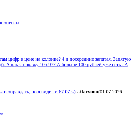
мпоненты
 там цифр в цене на колонке? 4 и посередине запятая. Запятую
уб. А как я покажу 105.97? А больше 100 рублей уже есть . А
о оправдать, но я видел и 67.07 :-)
-
Лaгyнoв
(01.07.2026
ер