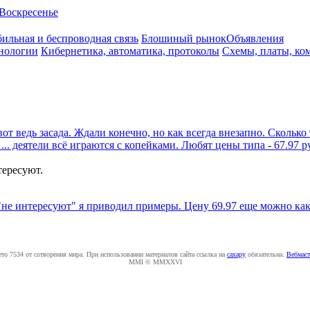
Воскресенье
ильная и беспроводная связь
Блошиный рынок
Объявления
нологии
Кибернетика, автоматика, протоколы
Схемы, платы, ко
вот ведь засада. Ждали конечно, но как всегда внезапно. Сколько
.. деятели всё играются с копейками. Любят цены типа - 67.97 р
тересуют.
 "не интересуют" я приводил примеры. Цену 69.97 еще можно как-т
ето 7534 от сотворения мира. При использовании материалов сайта ссылка на
caxapу
обязательна.
Вебмаст
MMI © MMXXVI