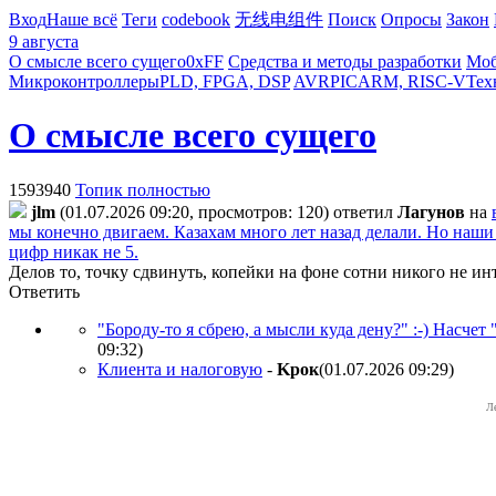
Вход
Наше всё
Теги
codebook
无线电组件
Поиск
Опросы
Закон
9 августа
О смысле всего сущего
0xFF
Средства и методы разработки
Моб
Микроконтроллеры
PLD, FPGA, DSP
AVR
PIC
ARM, RISC-V
Тех
О смысле всего сущего
1593940
Топик полностью
jlm
(01.07.2026 09:20, просмотров: 120)
ответил
Лaгyнoв
на
мы конечно двигаем. Казахам много лет назад делали. Но наши .
цифр никак не 5.
Делов то, точку сдвинуть, копейки на фоне сотни никого не ин
Ответить
"Бороду-то я сбрею, а мысли куда дену?" :-) Насчет
09:32
)
Клиента и налоговую
-
Kpoк
(01.07.2026 09:29
)
Л