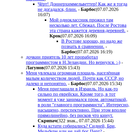
Чёрт! Доннерхиммельветтер! Как же я тогда
не догадался, блин.
-
Бapбoc
(07.07.2026
16:07
)
Мой одноклассник прожил там
несколько лет. Сбежал. После Ростова
эта страна кажется деревня-деревней.
-
Kpoк
(07.07.2026 16:09
)
В Ростове хорошо, но надо же
познать в сравнении.
-
Бapбoc
(07.07.2026 16:19
)
дочкин приятель 10 лет проработал
программистом в Н.Зеландии. Но вернулся. :-)
-
Лaгyнoв
(07.07.2026 15:43
)
Меня увлекала огромная площадь, населённая
малым количеством людей. Почти как СССР, но
далеко и непонятно.
-
Бapбoc
(07.07.2026 15:34
)
Меня приглашали в Израиль. Но как-то
сильно по еврейски. Кроме того, в тот
момент я уже занимался пром. автоматикой,
в роли "главного программиста". Интересно,
насыщено, перспективно. При этом вполне
прямолинейно, без рисков что кинут.
Cкpипaч
(322 знак., 07.07.2026 15:44
)
Куда кстати собирались? Сидней, Бри,
Мельбурн или не дай бог Перт?
-