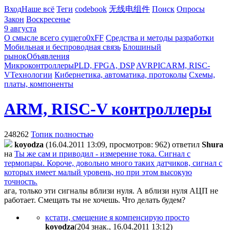
Вход
Наше всё
Теги
codebook
无线电组件
Поиск
Опросы
Закон
Воскресенье
9 августа
О смысле всего сущего
0xFF
Средства и методы разработки
Мобильная и беспроводная связь
Блошиный
рынок
Объявления
Микроконтроллеры
PLD, FPGA, DSP
AVR
PIC
ARM, RISC-
V
Технологии
Кибернетика, автоматика, протоколы
Схемы,
платы, компоненты
ARM, RISC-V контроллеры
248262
Топик полностью
koyodza
(16.04.2011 13:09, просмотров: 962)
ответил
Shura
на
Ты же сам и приводил - измерение тока. Сигнал с
термопары. Короче, довольно много таких датчиков, сигнал с
которых имеет малый уровень, но при этом высокую
точность.
ага, только эти сигналы вблизи нуля. А вблизи нуля АЦП не
работает. Смещать ты не хочешь. Что делать будем?
кстати, смещение я компенсирую просто
koyodza
(204 знак., 16.04.2011 13:12
)