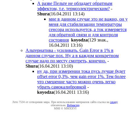
А разве Пельте не обладает обратным
эффектом, т.е. термоэлектрическим?
-
Shura
(16.04.2011 13:14
)
мне в данном случае это не важно, он у
меня для стабилизации температуры
сенсора используется, а ток измеряется
для обратной связи и для контроля
состояния
koyodza
(129 знак.,
16.04.2011 13:16
)
Альтернатива - усиливать. Gain Error в 1% в
данном случае пох. Ну а в каждом конкретном
случае надо по месту смотреть, конечно.
-
Shura
(16.04.2011 13:10
)
ну да, при измерении тока пусь лучше будет
offset error 0,3%, чем gain error 1%. Тем более
что смещение часто можно очень легко
убрать самокалибровкой
-
koyodza
(16.04.2011 13:16
)
Лето 7534 от сотворения мира. При использовании материалов сайта ссылка на
caxapу
обязательна.
Вебмастер
MMI © MMXXVI