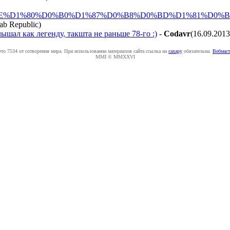
1%D0%BE%D1%80%D0%B0%D1%87%D0%B8%D0%BD%D1%81
)
ышал как легенду, такшта не раньше 78-го :)
-
Codavr
(16.09.2013
ето 7534 от сотворения мира. При использовании материалов сайта ссылка на
caxapу
обязательна.
Вебмаст
MMI © MMXXVI