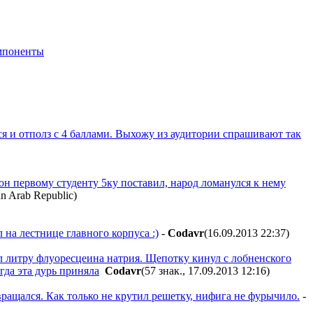
мпоненты
ся и отполз с 4 баллами. Выхожу из аудитории спрашивают так
он первому студенту 5ку поставил, народ ломанулся к нему
)
на лестнице главного корпуса :)
-
Codavr
(16.09.2013 22:37
)
ыл литру флуоресцеина натрия. Щепотку кинул с лобненского
гда эта дурь приняла
Codavr
(57 знак., 17.09.2013 12:16
)
звращался. Как только не крутил решетку, нифига не фурычило.
-