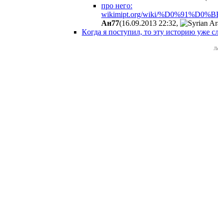
про него:
wikimipt.org/wiki/%D0%9
Ан77
(16.09.2013 22:32
,
Кoгда я поступил, то эту историю уже сл
Л