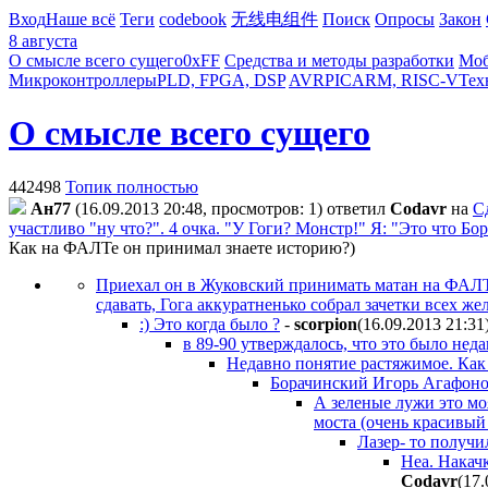
Вход
Наше всё
Теги
codebook
无线电组件
Поиск
Опросы
Закон
8 августа
О смысле всего сущего
0xFF
Средства и методы разработки
Моб
Микроконтроллеры
PLD, FPGA, DSP
AVR
PIC
ARM, RISC-V
Тех
О смысле всего сущего
442498
Топик полностью
Ан77
(16.09.2013 20:48, просмотров: 1)
ответил
Codavr
на
С
участливо "ну что?". 4 очка. "У Гоги? Монстр!" Я: "Это что Бо
Как на ФАЛТе он принимал знаете историю?)
Приехал он в Жуковский принимать матан на ФАЛТе(э
сдавать, Гога аккуратненько собрал зачетки всех же
:) Это когда было ?
-
scorpion
(16.09.2013 21:31
в 89-90 утверждалось, что это было неда
Недавно понятие растяжимое. Как 
Борачинский Игорь Агафон
А зеленые лужи это мо
моста (очень красивый
Лазер- то получи
Неа. Накачк
Codavr
(17.