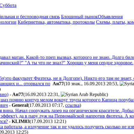
Суббота
ильная и беспроводная связь
Блошиный рынок
Объявления
нологии
Кибернетика, автоматика, протоколы
Схемы, платы, ко
давал матан. Какой-то преп вызвал, которого не знаю. Долго бил
рачинский?" "А ты что не знал?" Хорошо у меня сердце здоровое.
то факультет Физтеха, не в Долгопе). Никто его там не знает, 
лающих и... оторвался по
Ан77
(10 знак., 16.09.2013 20:53
,
)
вно)
-
Ан77
(16.09.2013 22:31
,
)
щаз помню контур мелом вокруг трупа которого Капица порубал 
ович
-
General
(17.09.2013 07:17
,
ссылка
)
я вина. Начал сооружать лазер на органическом красителе. Доб
 эффект), да в пару луж на Первомайской напротив физтеха. А ко
лся?
-
KLIM83
(17.09.2013 12:21
)
а работала, а излучение так и не удалось получить сколько не и
09.2013 12:25
)