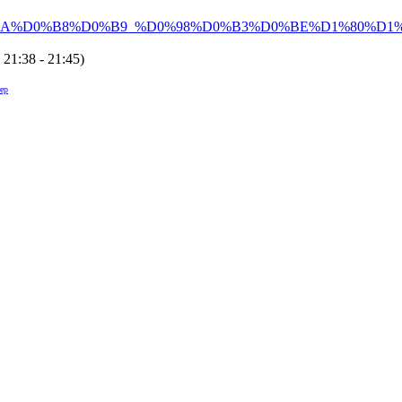
%D0%BA%D0%B8%D0%B9_%D0%98%D0%B3%D0%BE%D1%80%
 21:38 - 21:45
)
ер