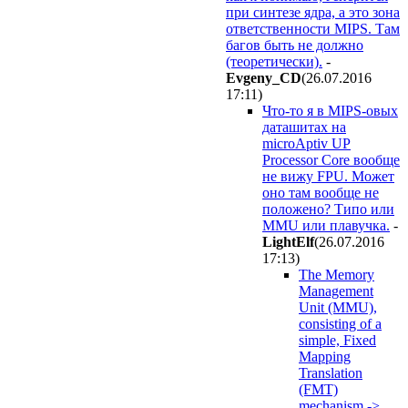
при синтезе ядра, а это зона
ответственности MIPS. Там
багов быть не должно
(теоретически).
-
Evgeny_CD
(26.07.2016
17:11
)
Что-то я в MIPS-овых
даташитах на
microAptiv UP
Processor Core вообще
не вижу FPU. Может
оно там вообще не
положено? Типо или
MMU или плавучка.
-
LightElf
(26.07.2016
17:13
)
The Memory
Management
Unit (MMU),
consisting of a
simple, Fixed
Mapping
Translation
(FMT)
mechanism ->