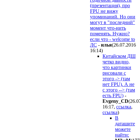
(презентация), про
FPU не вижу
упоминаний. Но они
могут в "последний"
момент что-нить
поменять. Нужно?
если что - welcome to
ЛС
-
илья
(26.07.2016
16:14
)
Китайском ДШ
четко видно,
что картинки
рисовали с
этого -> (там
нет FPU). А не
с этого --> (там
есть FPU)
-
Evgeny_CD
(26.0
16:17
,
ссылка
,
ссылка
)
В
даташите
можете
найти: