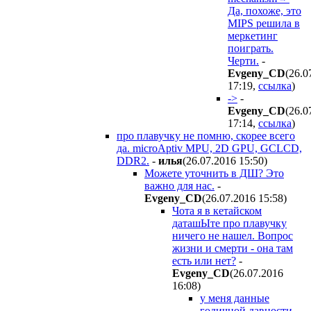
Да, похоже, это
MIPS решила в
меркетинг
поиграть.
Черти.
-
Evgeny_CD
(26.0
17:19
,
ссылка
)
->
-
Evgeny_CD
(26.0
17:14
,
ссылка
)
про плавучку не помню, скорее всего
да. microAptiv MPU, 2D GPU, GCLCD,
DDR2.
-
илья
(26.07.2016 15:50
)
Можете уточнить в ДШ? Это
важно для нас.
-
Evgeny_CD
(26.07.2016 15:58
)
Чота я в кетайском
даташЫте про плавучку
ничего не нашел. Вопрос
жизни и смерти - она там
есть или нет?
-
Evgeny_CD
(26.07.2016
16:08
)
у меня данные
годичной давности