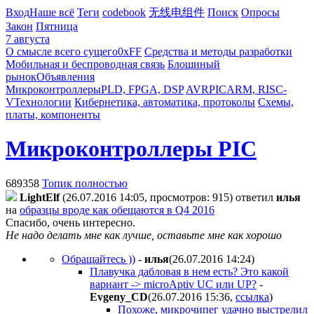
Вход
Наше всё
Теги
codebook
无线电组件
Поиск
Опросы
Закон
Пятница
7 августа
О смысле всего сущего
0xFF
Средства и методы разработки
Мобильная и беспроводная связь
Блошиный
рынок
Объявления
Микроконтроллеры
PLD, FPGA, DSP
AVR
PIC
ARM, RISC-
V
Технологии
Кибернетика, автоматика, протоколы
Схемы,
платы, компоненты
Микроконтроллеры PIC
689358
Топик полностью
LightElf
(26.07.2016 14:05, просмотров: 915)
ответил
илья
на
образцы вроде как обещаются в Q4 2016
Спасибо, очень интересно.
Не надо делать мне как лучше, оставьте мне как хорошо
Обращайтесь ))
-
илья
(26.07.2016 14:24
)
Плавучка дабловая в нем есть? Это какой
вариант -> microAptiv UC или UP?
-
Evgeny_CD
(26.07.2016 15:36
,
ссылка
)
Похоже, микрочипег удачно выстрелил