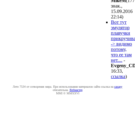
MikeM
(177
знак.,
15.09.2016
22:14
)
Вот тут
эмулятор
плавучки
прикручив
-> видимо
потому,
что ее там
нет....
-
Evgeny_C
16:33
,
ссылка
)
Лето 7534 от сотворения мира. При использовании материалов сайта ссылка на
caxapу
обязательна.
Вебмастер
MMI © MMXXVI