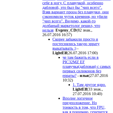
себе в ногу. С плавучкой, особенно
дабловой, это был бы "чип всего".
Взяв вариант проца без плавучки, они
сэкономили чуток кремния, но убили
"чип всего". Видимо, какой-то
долбаный маркетолог решил, что
нельзя
Evgeny_CD
(82 знак.,
26.07.2016 16:57
)
Скорее забажили просто и
постеснялись такую эррату
выкатывать :)
-
LightElf
(26.07.2016 17:00
)
че там бажить если в
PIC32MZ EF
плавучка(дабловая) с самых
первых силиконов без
ерраты?
-
илья
(27.07.2016
10:32
)
1. Там другое ядро.
LightElf
(33 знак.,
27.07.2016 10:40
)
Вполне логичное
предположение. Но
тонкость в том, что FPU,
как я понимаю, генерится