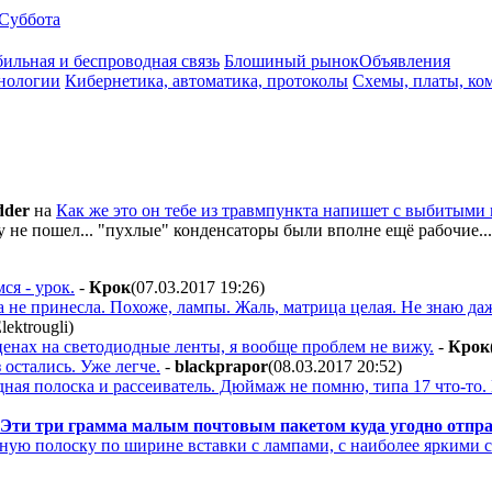
Суббота
ильная и беспроводная связь
Блошиный рынок
Объявления
нологии
Кибернетика, автоматика, протоколы
Схемы, платы, ко
der
на
Как же это он тебе из травмпункта напишет с выбитыми
зу не пошел... "пухлые" конденсаторы были вполне ещё рабочие..
ся - урок.
-
Крок
(07.03.2017 19:26
)
 не принесла. Похоже, лампы. Жаль, матрица целая. Не знаю даже
)
енах на светодиодные ленты, я вообще проблем не вижу.
-
Крок
 остались. Уже легче.
-
blackprapor
(08.03.2017 20:52
)
дная полоска и рассеиватель. Дюймаж не помню, типа 17 что-то. Н
 Эти три грамма малым почтовым пакетом куда угодно отпра
дную полоску по ширине вставки с лампами, с наиболее яркими с