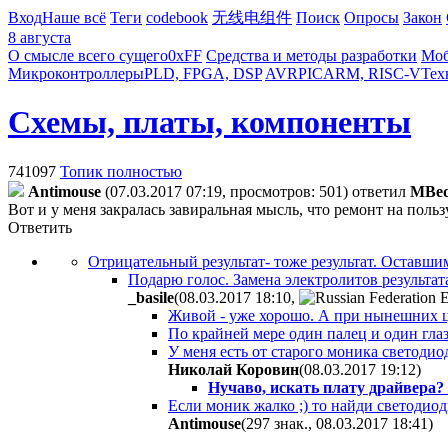
Вход
Наше всё
Теги
codebook
无线电组件
Поиск
Опросы
Закон
8 августа
О смысле всего сущего
0xFF
Средства и методы разработки
Моб
Микроконтроллеры
PLD, FPGA, DSP
AVR
PIC
ARM, RISC-V
Тех
Схемы, платы, компоненты
741097
Топик полностью
Antimouse
(07.03.2017 07:19, просмотров: 501)
ответил
MBed
Вот и у меня закралась завиральная мысль, что ремонт на поль
Ответить
Отрицательный результат- тоже результат. Оставшим
Подарю голос. Замена электролитов результата
_basile
(08.03.2017 18:10
,
Живой - уже хорошо. А при нынешних ц
По крайней мере один палец и один глаз
У меня есть от старого моника светодио
Николай Коровин
(08.03.2017 19:12
)
Нучаво, искать плату драйвера?
Если моник жалко ;) то найди светодио
Antimouse
(297 знак., 08.03.2017 18:41
)