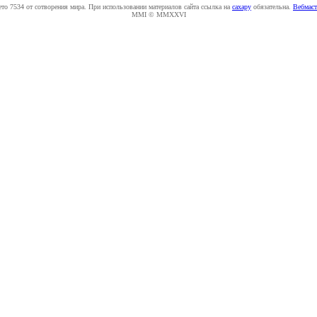
ето 7534 от сотворения мира. При использовании материалов сайта ссылка на
caxapу
обязательна.
Вебмаст
MMI © MMXXVI