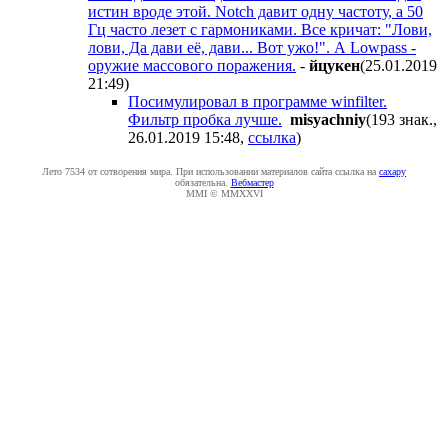
истин вроде этой. Notch давит одну частоту, а 50
Гц часто лезет с гармониками. Все кричат: "Лови,
лови, Да дави её, дави... Вот ужо!". А Lowpass -
оружие массового поражения.
-
йцукен
(25.01.2019
21:49
)
Посимулировал в программе winfilter.
Фильтр пробка лучше.
misyachniy
(193 знак.,
26.01.2019 15:48
,
ссылка
)
Лето 7534 от сотворения мира. При использовании материалов сайта ссылка на
caxapу
обязательна.
Вебмастер
MMI © MMXXVI