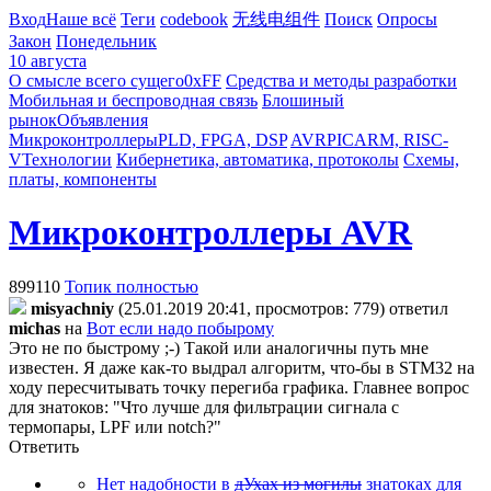
Вход
Наше всё
Теги
codebook
无线电组件
Поиск
Опросы
Закон
Понедельник
10 августа
О смысле всего сущего
0xFF
Средства и методы разработки
Мобильная и беспроводная связь
Блошиный
рынок
Объявления
Микроконтроллеры
PLD, FPGA, DSP
AVR
PIC
ARM, RISC-
V
Технологии
Кибернетика, автоматика, протоколы
Схемы,
платы, компоненты
Микроконтроллеры AVR
899110
Топик полностью
misyachniy
(25.01.2019 20:41, просмотров: 779)
ответил
michas
на
Вот если надо побырому
Это не по быстрому ;-) Такой или аналогичны путь мне
известен.
Я даже как-то выдрал алгоритм, что-бы в STM32 на
ходу пересчитывать точку перегиба графика. Главнее вопрос
для знатоков: "Что лучше для фильтрации сигнала с
термопары, LPF или notch?"
Ответить
Нет надобности в
дУхах из могилы
знатоках для