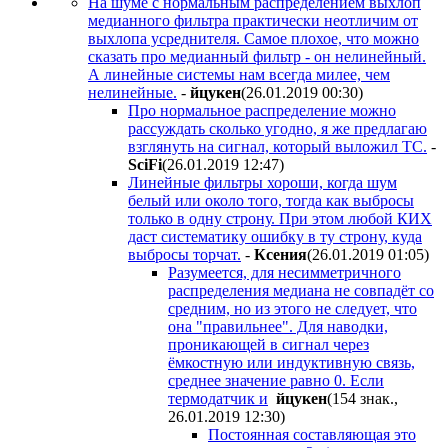
На шуме с нормальным распределением выхлоп
медианного фильтра практически неотличим от
выхлопа усреднителя. Самое плохое, что можно
сказать про медианный фильтр - он нелинейный.
А линейные системы нам всегда милее, чем
нелинейные.
-
йцукен
(26.01.2019 00:30
)
Про нормальное распределение можно
рассуждать сколько угодно, я же предлагаю
взглянуть на сигнал, который выложил ТС.
-
SciFi
(26.01.2019 12:47
)
Линейные фильтры хороши, когда шум
белый или около того, тогда как выбросы
только в одну строну. При этом любой КИХ
даст систематику ошибку в ту строну, куда
выбросы торчат.
-
Ксения
(26.01.2019 01:05
)
Разумеется, для несимметричного
распределения медиана не совпадёт со
средним, но из этого не следует, что
она "правильнее". Для наводки,
проникающей в сигнал через
ёмкостную или индуктивную связь,
среднее значение равно 0. Если
термодатчик и
йцукен
(154 знак.,
26.01.2019 12:30
)
Постоянная составляющая это