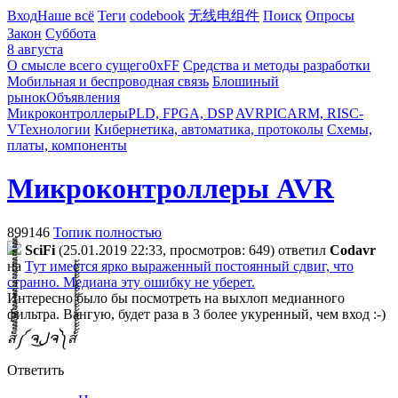
Вход
Наше всё
Теги
codebook
无线电组件
Поиск
Опросы
Закон
Суббота
8 августа
О смысле всего сущего
0xFF
Средства и методы разработки
Мобильная и беспроводная связь
Блошиный
рынок
Объявления
Микроконтроллеры
PLD, FPGA, DSP
AVR
PIC
ARM, RISC-
V
Технологии
Кибернетика, автоматика, протоколы
Схемы,
платы, компоненты
Микроконтроллеры AVR
899146
Топик полностью
SciFi
(25.01.2019 22:33, просмотров: 649)
ответил
Codavr
на
Тут имеется ярко выраженный постоянный сдвиг, что
странно. Медиана эту ошибку не уберет.
Интересно было бы посмотреть на выхлоп медианного
фильтра. Вангую, будет раза в 3 более укуренный, чем вход :-)
ส็็็็็็็็็็็็็็็็็็็็็็็็็༼ ຈل͜ຈ༽ส้้้้้้้้้้้้้้้้้้้้้้้
Ответить