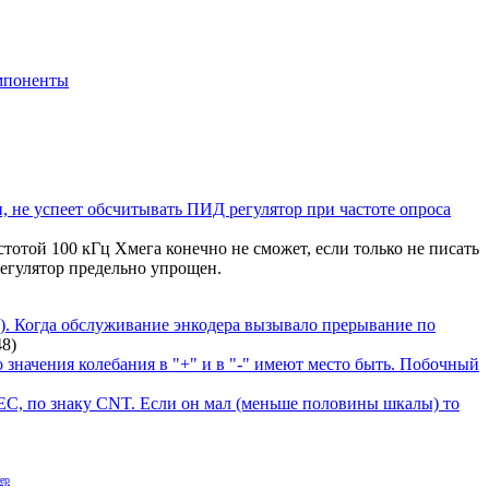
мпоненты
, не успеет обсчитывать ПИД регулятор при частоте опроса
тотой 100 кГц Хмега конечно не сможет, если только не писать
регулятор предельно упрощен.
и). Когда обслуживание энкодера вызывало прерывание по
48
)
 значения колебания в "+" и в "-" имеют место быть. Побочный
 DEC, по знаку CNT. Если он мал (меньше половины шкалы) то
ер