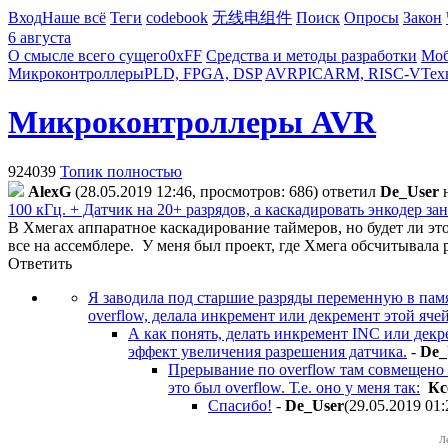
Вход
Наше всё
Теги
codebook
无线电组件
Поиск
Опросы
Закон
6 августа
О смысле всего сущего
0xFF
Средства и методы разработки
Моб
Микроконтроллеры
PLD, FPGA, DSP
AVR
PIC
ARM, RISC-V
Тех
Микроконтроллеры AVR
924039
Топик полностью
AlexG
(28.05.2019 12:46, просмотров: 686)
ответил
De_User
100 кГц. + Датчик на 20+ разрядов, а каскадировать энкодер з
В Хмегах аппаратное каскадирование таймеров, но будет ли это
все на ассемблере.
У меня был проект, где Хмега обсчитывала р
Ответить
Я заводила под старшие разряды переменную в памя
overflow, делала инкремент или декремент этой яче
А как понять, делать инкремент INC или декр
эффект увеличения разрешения датчика.
-
De_
Прерывание по overflow там совмещено с
это был overflow. Т.е. оно у меня так:
Кс
Спасибо!
-
De_User
(29.05.2019 01:
Л