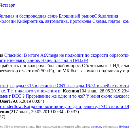
Четверг
ильная и беспроводная связь
Блошиный рынок
Объявления
нологии
Кибернетика, автоматика, протоколы
Схемы, платы, ко
на
Спасибо! В итоге AtXmega не подходит по скорости обработки
анятие неблагодарное. Нацелился на STM32F4
 работать с энкодером - большой вопрос. Обсчитывать ПИД с час
егулятор с частотой 50 кГц, но МК был загружен под завязку и 
ти (разряды 0-15 в регистре CNT, разряды 16-31 в ячейке памят
йке. Т.е. никакого умножения и
Ксения
(104 знак., 28.05.2019 23:
емент DEC ? Прерывание же одно и то же? У меня около каждого
User
(29.05.2019 00:04
)
 underflow. Когда оно возникнет, тогда и решите, INC это или
ения
(217 знак., 29.05.2019 00:34 - 00:37
)
27
)
ето 7534 от сотворения мира. При использовании материалов сайта ссылка на
caxapу
обязательна.
Вебмаст