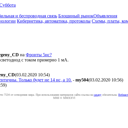
Суббота
ильная и беспроводная связь
Блошиный рынок
Объявления
нологии
Кибернетика, автоматика, протоколы
Схемы, платы, ко
vgeny_CD
на
Фронты 5нс?
 светодиод с током примерно 1 мА.
eny_CD
(03.02.2020 10:54
)
нтичны. Только будет не 14 нс, а 10.
-
my504
(03.02.2020 10:56
)
:59
)
ето 7534 от сотворения мира. При использовании материалов сайта ссылка на
caxapу
обязательна.
Вебмаст
MMI © MMXXVI