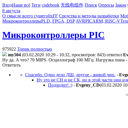
Вход
Наше всё
Теги
codebook
无线电组件
Поиск
Опросы
Закон
8 августа
О смысле всего сущего
0xFF
Средства и методы разработки
Моб
Микроконтроллеры
PLD, FPGA, DSP
AVR
PIC
ARM, RISC-V
Тех
Микроконтроллеры PIC
975922
Топик полностью
my504
(03.02.2020 10:29 - 10:32, просмотров: 843)
ответил
E
Ну да. А что? 70 MIPS. Осциллограф 100 МГц. Нагрузка пина -
Ответить
Спасибо. Одно дело ДШ, другое - живой чип.
-
Evg
Ну это не СН и не СК, но в этой части они иде
Подходит! :)
-
Evgeny_CD
(03.02.2020 10
Л