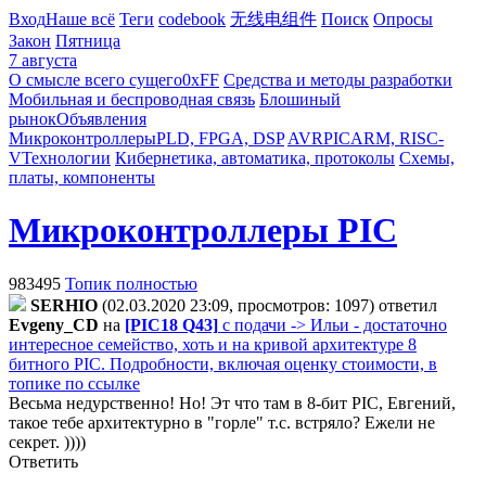
Вход
Наше всё
Теги
codebook
无线电组件
Поиск
Опросы
Закон
Пятница
7 августа
О смысле всего сущего
0xFF
Средства и методы разработки
Мобильная и беспроводная связь
Блошиный
рынок
Объявления
Микроконтроллеры
PLD, FPGA, DSP
AVR
PIC
ARM, RISC-
V
Технологии
Кибернетика, автоматика, протоколы
Схемы,
платы, компоненты
Микроконтроллеры PIC
983495
Топик полностью
SERHIO
(02.03.2020 23:09, просмотров: 1097)
ответил
Evgeny_CD
на
[PIC18 Q43]
с подачи -> Ильи - достаточно
интересное семейство, хоть и на кривой архитектуре 8
битного PIC. Подробности, включая оценку стоимости, в
топике по ссылке
Весьма недурственно! Но! Эт что там в 8-бит PIC, Евгений,
такое тебе архитектурно в "горле" т.с. встряло? Ежели не
секрет. ))))
Ответить