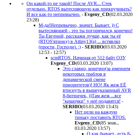
Он какой-то не такой! После AVR... Стек
отдельно. RTOS вытесняющую как прикручивать?
И все как-то непривычно.
-
Evgeny_CD
(02.03.2020
23:28
)
М-да!Непревычно, значит. Бывает. )) С
вытесняющей - это ты погорячился, конечно!
Ты,Евгений, расскажи лучше, как ты её
(RTOS'ятинку) в Attiny13(a) ... встявлял
(прости, Господи). ;)
-
SERHIO
(03.03.2020
12:53 - 12:57
)
scmRTOS. Начиная от 512 байт ОЗУ
Evgeny_CD
(03.03.2020 13:07
)
Это славно, конечно(за имением
некоторых траблов в
динамической смене
приоритетов)! НО! Як жеж EЁ
втиснуть в вышеуказанный AVR
8-битничек, ))Там жеж ...все
"кишочки" у неё подавятся!
-
SERHIO
(03.03.2020 13:43
)
Нет цели на каждую
тиньку поставить RTOS.
Evgeny_CD
(85 знак.,
03.03.2020 13:57
)
О как бывает...есть 8-