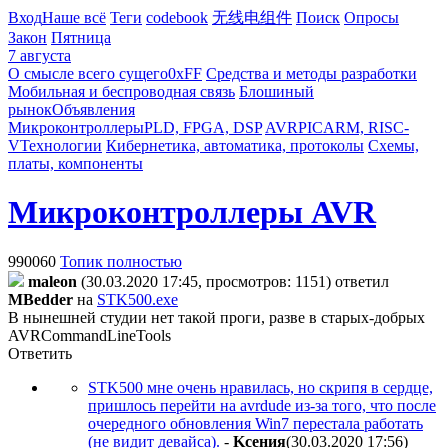
Вход
Наше всё
Теги
codebook
无线电组件
Поиск
Опросы
Закон
Пятница
7 августа
О смысле всего сущего
0xFF
Средства и методы разработки
Мобильная и беспроводная связь
Блошиный
рынок
Объявления
Микроконтроллеры
PLD, FPGA, DSP
AVR
PIC
ARM, RISC-
V
Технологии
Кибернетика, автоматика, протоколы
Схемы,
платы, компоненты
Микроконтроллеры AVR
990060
Топик полностью
maleon
(30.03.2020 17:45, просмотров: 1151)
ответил
MBedder
на
STK500.exe
В нынешней студии нет такой проги, разве в старых-добрых
AVRCommandLineTools
Ответить
STK500 мне очень нравилась, но скрипя в сердце,
пришлось перейти на avrdude из-за того, что после
очередного обновления Win7 перестала работать
(не видит девайса).
-
Kceния
(30.03.2020 17:56
)