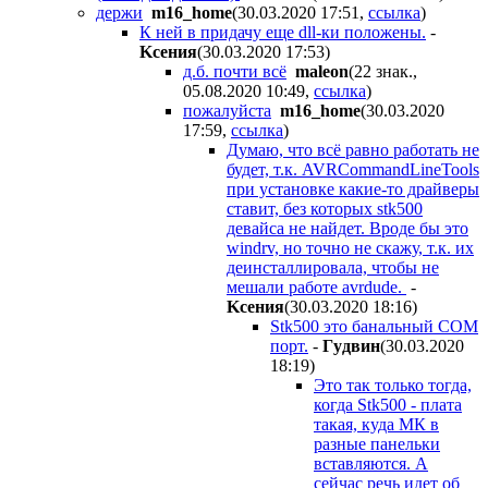
держи
m16_home
(30.03.2020 17:51
,
ссылка
)
К ней в придачу еще dll-ки положены.
-
Kceния
(30.03.2020 17:53
)
д.б. почти всё
maleon
(22 знак.,
05.08.2020 10:49
,
ссылка
)
пожалуйста
m16_home
(30.03.2020
17:59
,
ссылка
)
Думаю, что всё равно работать не
будет, т.к. AVRCommandLineTools
при установке какие-то драйверы
ставит, без которых stk500
девайса не найдет. Вроде бы это
windrv, но точно не скажу, т.к. их
деинсталлировала, чтобы не
мешали работе avrdude.
-
Kceния
(30.03.2020 18:16
)
Stk500 это банальный COM
порт.
-
Гyдвин
(30.03.2020
18:19
)
Это так только тогда,
когда Stk500 - плата
такая, куда МК в
разные панельки
вставляются. А
сейчас речь идет об