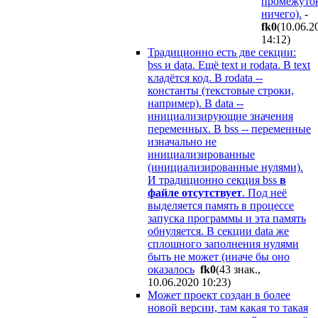
промежуто
ничего).
-
fk0
(10.06.2
14:12
)
Традиционно есть две секции:
bss и data. Ещё text и rodata. В text
кладётся код. В rodata --
константы (текстовые строки,
например). В data --
инициализирующие значения
переменных. В bss -- переменные
изначально не
инициализированные
(инициализированные нулями).
И традиционно секция bss
в
файле отсутствует
. Под неё
выделяется память в процессе
запуска программы и эта память
обнуляется. В секции data же
сплошного заполнения нулями
быть не может (иначе бы оно
оказалось
fk0
(43 знак.,
10.06.2020 10:23
)
Может проект создан в более
новой версии, там какая то такая