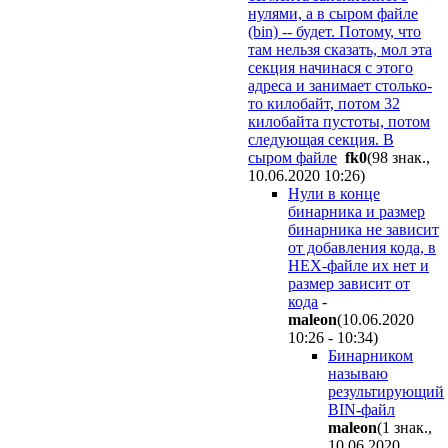
нулями, а в сыром файле
(bin) -- будет. Потому, что
там нельзя сказать, мол эта
секция начинася с этого
адреса и занимает столько-
то килобайт, потом 32
килобайта пустоты, потом
следующая секция. В
сыром файле
fk0
(98 знак.,
10.06.2020 10:26
)
Нули в конце
бинарника и размер
бинарника не зависит
от добавления кода, в
НЕХ-файле их нет и
размер зависит от
кода
-
maleon
(10.06.2020
10:26 - 10:34
)
Бинарником
называю
результирующий
BIN-файл
maleon
(1 знак.,
10.06.2020