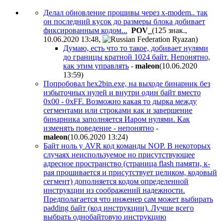
Делал обновление прошивы через x-modem.. так
он последний кусок до размеры блока добивает
фиксированным кодом...
POV_
(125 знак.,
10.06.2020 13:48
,
)
Думаю, есть что то такое, добивает нулями
до границы кратной 1024 байт. Непонятно,
как этим управлять
-
maleon
(10.06.2020
13:59
)
Попробовал hex2bin.exe, на выходе бинарник без
избыточных нулей и внутри один байт вместо
0x00 - 0xFF. Возможно какая то дырка между
сегментами или строками как и завершение
бинарника заполняется Иаром нулями. Как
изменять поведение - непонятно
-
maleon
(10.06.2020 13:24
)
Байт ноль у AVR код команды NOP. В некоторых
случаях неиспользуемое но присутствующее
адресное пространство (страница flash памяти, к-
рая прошивается и присутствует целиком, кодовый
сегмент) дополняется кодом определенной
инструкции из соображений надежности.
Предполагается что инженер сам может выбирать
padding байт (код инструкции). Лучше всего
выбрать однобайтовую инструкцию