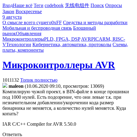
Вход
Наше всё
Теги
codebook
无线电组件
Поиск
Опросы
Закон
Воскресенье
9 августа
О смысле всего сущего
0xFF
Средства и методы разработки
Мобильная и беспроводная связь
Блошиный
рынок
Объявления
Микроконтроллеры
PLD, FPGA, DSP
AVR
PIC
ARM, RISC-
V
Технологии
Кибернетика, автоматика, протоколы
Схемы,
платы, компоненты
Микроконтроллеры AVR
1011132
Топик полностью
maleon
(10.06.2020 09:10, просмотров: 13069)
Компилирую чужой проект, в BIN-файле в конце прошивки
под 1000 нулей. Есть подозрение, что они левые т.к. при
незначительном добавлении/укорочении кода размер
бинарника не меняется, а количество нулей меняется. Куда
копать?
IAR C/C++ Compiler for AVR 5.50.0
Ответить