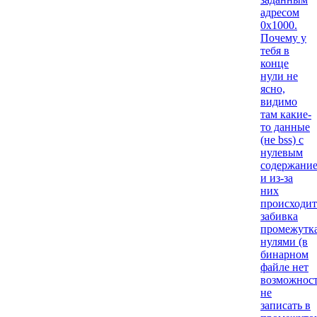
адресом
0x1000.
Почему у
тебя в
конце
нули не
ясно,
видимо
там какие-
то данные
(не bss) с
нулевым
содержани
и из-за
них
происходит
забивка
промежутк
нулями (в
бинарном
файле нет
возможнос
не
записать в