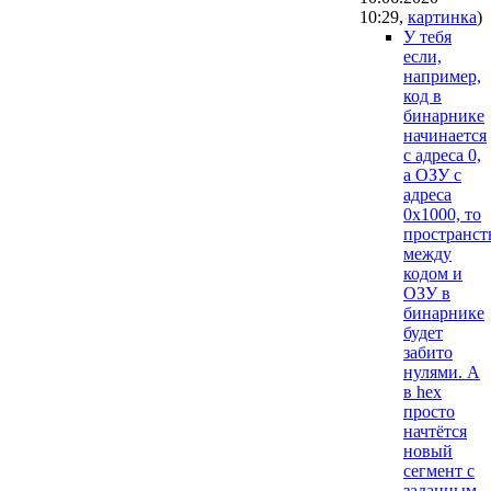
10:29
,
картинка
)
У тебя
если,
например,
код в
бинарнике
начинается
с адреса 0,
а ОЗУ с
адреса
0x1000, то
пространст
между
кодом и
ОЗУ в
бинарнике
будет
забито
нулями. А
в hex
просто
начтётся
новый
сегмент с
заданным