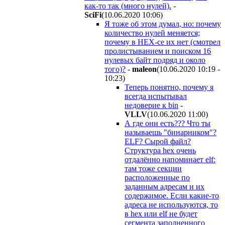
как-то так (много нулей).
-
SciFi
(10.06.2020 10:06
)
Я тоже об этом думал, но: почему
количество нулей меняется;
почему в НЕХ-се их нет (смотрел
пролистыванием и поиском 16
нулевых байт подряд и около
того)?
-
maleon
(10.06.2020 10:19 -
10:23
)
Теперь понятно, почему я
всегда испытывал
недоверие к bin
-
VLLV
(10.06.2020 11:00
)
А где они есть??? Что ты
называешь "бинарником"?
ELF? Сырой файл?
Структура hex очень
отдалённо напоминает elf:
там тоже секции
расположенные по
заданным адресам и их
содержимое. Если какие-то
адреса не используются, то
в hex или elf не будет
сегмента заполненного