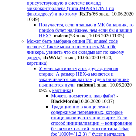
присутствующую в системе команд
микроконтроллера (типа JMP/RST/INT по
фикс.адресу) и по этому
RxTx
(66 знак., 10.06.2020
10:49
)
Получается, если я зашью в МК бинарник, то
прибор будет надёжнее, чем если бы я зашил
НЕХ?
maleon
(53 знак., 10.06.2020 11:05
)
Может быть выбрана опция Fill unused code
memory? Также можно посмотреть Map file
линкера, увидеть что он складывает по какому
адресу.
dxWAk
(1 знак., 10.06.2020 09:20
,
картинка
)
У меня картинка чуток другая, версия
старше. А размер HEX-а меняется и
заканчивается как раз там, где в бинарнике
начинаются нули
maleon
(1 знак., 10.06.2020
09:55
,
картинка
)
Можеть посмотреть map файл?
-
BlackMorda
(10.06.2020 10:37
)
Традиционно в конце лежит
содержимое переменных, которые
инициализируются при старте. Если
способ инициализации -- копирование
без всяких сжатий, массив типа "char
foo[1000]={1,2,3};" будет выглядеть