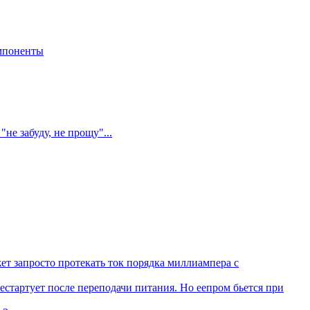
мпоненты
не забуду, не прощу"...
ет запросто протекать ток порядка миллиампера с
рестартует после переподачи питания. Но еепром бьется при