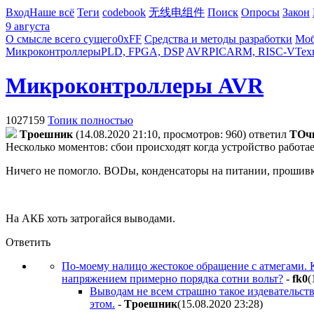
Вход
Наше всё
Теги
codebook
无线电组件
Поиск
Опросы
Закон
9 августа
О смысле всего сущего
0xFF
Средства и методы разработки
Моб
Микроконтроллеры
PLD, FPGA, DSP
AVR
PIC
ARM, RISC-V
Тех
Микроконтроллеры AVR
1027159
Топик полностью
Tpoeшник
(14.08.2020 21:10, просмотров: 960)
ответил
TOч
Несколько моментов: сбои происходят когда устройство работа
Ничего не помогло. BODы, конденсаторы на питании, прошивку
На АКБ хоть затрогайся выводами.
Ответить
По-моему налицо жестокое обращение с атмегами. К
напряжением примерно порядка сотни вольт?
-
fk0
(
Выводам не всем страшно такое издевательство
этом.
-
Tpoeшник
(15.08.2020 23:28
)