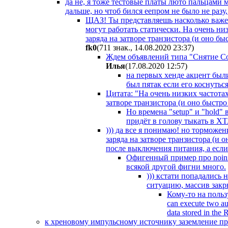
да не, я тоже тестовые платы люто пальцами м
дальше, но чтоб бился еепром не было не разу
ЩАЗ! Ты представляешь насколько важен
могут работать статически. На очень ни
заряда на затворе транзистора (и оно б
fk0
(711 знак., 14.08.2020 23:37
)
Ждем объявлений типа "Снятие Cod
Илья
(17.08.2020 12:57
)
на первых хенде акцент был
был пятак если его коснутьс
Цитата: "На очень низких частота
затворе транзистора (и оно быстро у
Но времена "setup" и "hold"
придёт в голову тыкать в XT
))) да все я понимаю! но торможен
заряда на затворе транзистора (и о
после выключения питания, а если
Офигенный пример про noinit
всякой другой фигни много.
))) кстати попадались 
ситуацию, массив закр
Кому-то на польз
can execute two au
data stored in the 
к хреновому импульсному источнику заземление пр