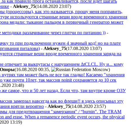
 За как правило прога останавливается, после идет шагать
хнике
-
Aleksey_75
(14.08.2020 23:07
)
ы (процессоры), как это называется, прошу меня поправить,
руктуре используются странные вещи вроде временного хранения
сторона медали: тыкание пальцем в первичный генератор может
 методики разлачивание через глитчи по питанию ))
-
ачку то при подключении нужен 4 значный код! но на плате
ергивания питалова)
-
Aleksey_75
(17.08.2020 13:07
)
ьзуются странные вещи вроде временного хранения заряда на
не отвечает за выкрутасы с нарушением ΔtCLCL. Ну и... кому
aOпopы
(16.08.2020 00:35
,
)
в нутрях там может быть не все так гладко! Касаемо "хранения
о уже почти 10лет, так массив noinit сохраняется до 10 сек
8.2020 23:48
)
же самое, что и 50 лет назад. Если что, там внутре кроме ОЗУ
массив замерзал навсегда как во флеши!! я здесь описывал эту
тания врятли вероятно
-
Aleksey_75
(14.08.2020 23:57
)
измы для предотвращения "замерзания" / “burnin”. The TRAM
ion and erase. When a remanence periodic event occurs, the physical
.2020 13:19
)