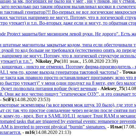
ацаю за мк, погибших не было ни у мег , ни у пиков, ни у стмов.
, зато несколько раз таким образом вылавливал косяки в схемоте
 тактовый генератор?!! Во-первых не все логические микросхем
зких частотах например не могут. Потому, что в логической ст
ыстро утекает) и т.п. Во-вторых даже если и могут, то обратная 
e Protect защиты/бит мизинцем левой руки. Не дорого". Есть же
и штатные магнитолы закрытые кодом, типа если обесточивали т
я рукой то код больше не требовался (естественно опять до перед
х например не могут. Потому, что в логической структуре испол
текает) и т.п.".
Nikolay_Po
(181 знак., 15.08.2020 23:39
)
 в кишочках - никто не отменял. Поэтому фирма-производитель - 
AL1 чем-то, кроме выхода генератора тактовой частоты?
-
Toчк
ие такта как правило просто останавливает программу, ясно что 
но быстро утекает)" у меня один продукт на 8 меге, ему без малог
 будет полвольта питания вобще будет вечным
-
Aleksey_75
(14.0
. Они же все честно пишут "статическое ОЗУ", и это означает то 
-
SciFi
(14.08.2020 23:53
)
некоторые экземпляры (за все время мож штук 10 было), где этот 
ыт crc так что простое совпадение через неделю после снятия пи
у, кому-то - вред. Вот в SAML10/L11 делают Trust RAM и механ
tomated tasks that are triggered by external events: remanence prevent
RAM is inverted to prevent physical “burnin” signatures.
-
Илья
(17.08
илагается.
-
m16
(14.08.2020 21:13
)