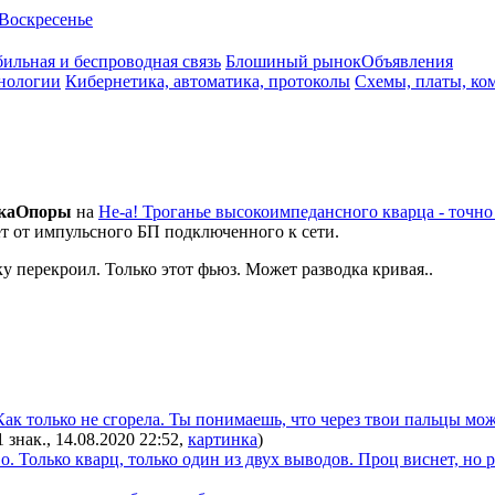
Воскресенье
ильная и беспроводная связь
Блошиный рынок
Объявления
нологии
Кибернетика, автоматика, протоколы
Схемы, платы, ко
кaOпopы
на
Не-а! Троганье высокоимпедансного кварца - точно "
ет от импульсного БП подключенного к сети.
 перекроил. Только этот фьюз. Может разводка кривая..
ак только не сгорела. Ты понимаешь, что через твои пальцы мож
1 знак., 14.08.2020 22:52
,
картинка
)
. Только кварц, только один из двух выводов. Проц виснет, но 