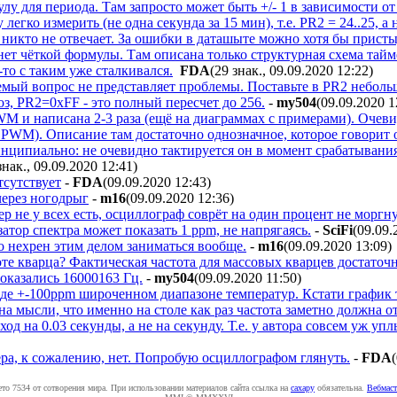
 для периода. Там запросто может быть +/- 1 в зависимости о
 легко измерить (не одна секунда за 15 мин), т.е. PR2 = 24..25,
й никто не отвечает. За ошибки в даташыте можно хотя бы прист
 нет чёткой формулы. Там описана только структурная схема тай
о с таким уже сталкивался.
FDA
(29 знак., 09.09.2020 12:22
)
мый вопрос не представляет проблемы. Поставьте в PR2 небольш
оз, PR2=0xFF - это полный пересчет до 256.
-
my504
(09.09.2020 1
WM и написана 2-3 раза (ещё на диаграммах с примерами). Очеви
PWM). Описание там достаточно однозначное, которое говорит о
инципиально: не очевидно тактируется он в момент срабатывания
знак., 09.09.2020 12:41
)
тсутствует
-
FDA
(09.09.2020 12:43
)
через ногодрыг
-
m16
(09.09.2020 12:36
)
р не у всех есть, осциллограф соврёт на один процент не моргну
тор спектра может показать 1 ppm, не напрягаясь.
-
SciFi
(09.09.
то нехрен этим делом заниматься вообще.
-
m16
(09.09.2020 13:09
)
оте кварца? Фактическая частота для массовых кварцев достаточ
 оказались 16000163 Гц.
-
my504
(09.09.2020 11:50
)
оде +-100ppm широченном диапазоне температур. Кстати график
на мысли, что именно на столе как раз частота заметно должна 
уход на 0.03 секунды, а не на секунду. Т.е. у автора совсем уж у
мера, к сожалению, нет. Попробую осциллографом глянуть.
-
FDA
ето 7534 от сотворения мира. При использовании материалов сайта ссылка на
caxapу
обязательна.
Вебмаст