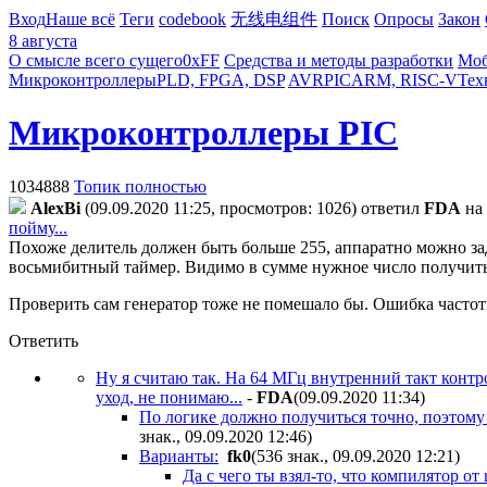
Вход
Наше всё
Теги
codebook
无线电组件
Поиск
Опросы
Закон
8 августа
О смысле всего сущего
0xFF
Средства и методы разработки
Моб
Микроконтроллеры
PLD, FPGA, DSP
AVR
PIC
ARM, RISC-V
Тех
Микроконтроллеры PIC
1034888
Топик полностью
AlexBi
(09.09.2020 11:25, просмотров: 1026)
ответил
FDA
на
пойму...
Похоже делитель должен быть больше 255, аппаратно можно зад
восьмибитный таймер. Видимо в сумме нужное число получить
Проверить сам генератор тоже не помешало бы. Ошибка частоты
Ответить
Ну я считаю так. На 64 МГц внутренний такт контролл
уход, не понимаю...
-
FDA
(09.09.2020 11:34
)
По логике должно получиться точно, поэтому
знак., 09.09.2020 12:46
)
Варианты:
fk0
(536 знак., 09.09.2020 12:21
)
Да с чего ты взял-то, что компилятор от 