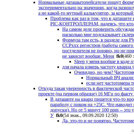
Нормальные даташытопейсатели пишут формулу
экспериментально на значениях, когда разницу
а не какой-то мутный калькулятор, за которы
Проблема как раз в том, что в даташите
PIC-КОНТРОЛЛЕРАМ, надеясь, что кто-т
На самом деле проверить обсуждае
насколько мне подсказывает склер
Формула там есть, в разделе для P
CCPxxx регистров (работы самого 
постделителя не поняно, но не пр
не зависит вообще. Меня
fk0
(460 
Sleep у меня вообще в коде о
для начала измерь частоту кварца 
Очевидно, но чем? Частотоме
Нормальный ВЧ анализа
если нет частотомера 
Откуда такая уверенность в фактической част
проекте (на первом образце) 16 МГц по факту
В даташите на кварц пишется что-то вр
параболу с пиком на +25C. Что наводит 
допуски). Но от 5 минут 100 ppm -- это 
У
fk0
(54 знак., 09.09.2020 12:50
)
Да, это-то и не понятно. Частото
Л