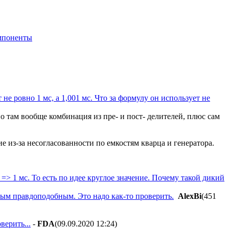
мпоненты
е ровно 1 мс, а 1,001 мс. Что за формулу он использует не
о там вообще комбинация из пре- и пост- делителей, плюс сам
е из-за несогласованности по емкостям кварца и генератора.
0 => 1 мс. То есть по идее круглое значение. Почему такой дикий
мым правдоподобным. Это надо как-то проверить.
AlexBi
(451
верить...
-
FDA
(09.09.2020 12:24
)