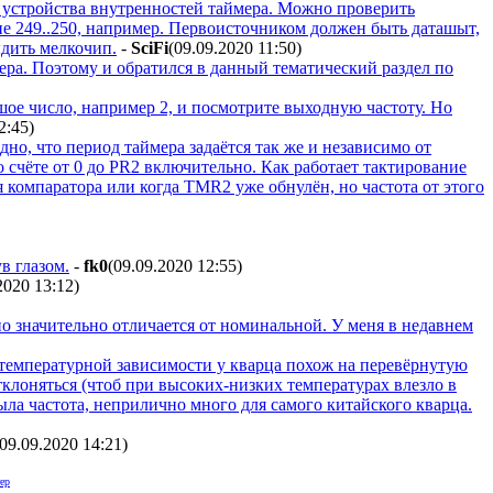
т устройства внутренностей таймера. Можно проверить
 а не 249..250, например. Первоисточником должен быть даташыт,
ыдить мелкочип.
-
SciFi
(09.09.2020 11:50
)
мера. Поэтому и обратился в данный тематический раздел по
ое число, например 2, и посмотрите выходную частоту. Но
2:45
)
дно, что период таймера задаётся так же и независимо от
 счёте от 0 до PR2 включительно. Как работает тактирование
 компаратора или когда TMR2 уже обнулён, но частота от этого
в глазом.
-
fk0
(09.09.2020 12:55
)
2020 13:12
)
но значительно отличается от номинальной. У меня в недавнем
 температурной зависимости у кварца похож на перевёрнутую
отклоняться (чтоб при высоких-низких температурах влезло в
плыла частота, неприлично много для самого китайского кварца.
(09.09.2020 14:21
)
ер