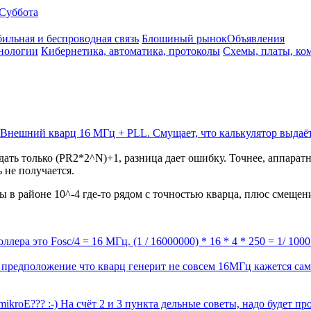
Суббота
ильная и беспроводная связь
Блошиный рынок
Объявления
нологии
Кибернетика, автоматика, протоколы
Схемы, платы, ко
Внешний кварц 16 МГц + PLL. Смущает, что калькулятор выдаёт н
ать только (PR2*2^N)+1, разница дает ошибку. Точнее, аппаратн
 не получается.
 в районе 10^-4 где-то рядом с точностью кварца, плюс смещени
ера это Fosc/4 = 16 МГц. (1 / 16000000) * 16 * 4 * 250 = 1/ 100
 предположение что кварц генерит не совсем 16МГц кажется са
mikroE??? :-) На счёт 2 и 3 пункта дельные советы, надо будет про