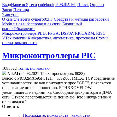
Вход
Наше всё
Теги
codebook
无线电组件
Поиск
Опросы
Закон
Пятница
7 августа
О смысле всего сущего
0xFF
Средства и методы разработки
Мобильная и беспроводная связь
Блошиный
рынок
Объявления
Микроконтроллеры
PLD, FPGA, DSP
AVR
PIC
ARM, RISC-
V
Технологии
Кибернетика, автоматика, протоколы
Схемы,
платы, компоненты
Микроконтроллеры PIC
1088522
Топик полностью
NikAl
(25.03.2021 15:28, просмотров: 8088)
Воюю с PIC32MX695F512H + KSZ8081MLX. TCP соединение
устанавливается, но как приходит запрос "GET", появляется
прерывание по переполнению. ETHRXOVFLOW
увеличивается на единичку. Свободные дескрипторы в ДМА
есть. Отчего переполняется не понимаю( Кто нибудь с таким
сталкивался ?
Ответить
Подскажите, пожалуйста - какой стек