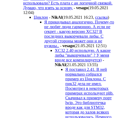
использовали? Есть плата с ан логичной связкой.
Думаю, что взять за основу.
-
vesago
(19.05.2021
12:04
)
Циклон
-
NikAl
(19.05.2021 16:23
,
ссылка
)
Я прикидывал аналогично. Почему-то
не любят люди гармонию. А если не
секрет - какую версию XC32? В
последних выкорчевали либы. С
другой стороны может они и не
нужны..
-
vesago
(21.05.2021 12:51
)
XС32 2.40 использую. А какие
либы "выкорчевали" ? У меня
вроде все компилируется)
-
NikAl
(21.05.2021 13:55
)
Я поставил 2.41. В ней
нормально собрался
пример из Циклона. С
пик32 дела не имел.
Посмотрел в некоторых
примерах используют plib.
Скачивал к примеру порт
lwip. Это библиотечка
вроде как для STM32,
которая до халов всяких
использовалась. Немного