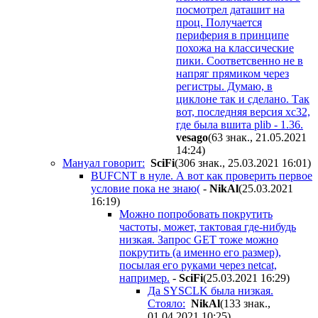
посмотрел даташит на
проц. Получается
периферия в принципе
похожа на классические
пики. Соответсвенно не в
напряг прямиком через
регистры. Думаю, в
циклоне так и сделано. Так
вот, последняя версия xc32,
где была вшита plib - 1.36.
vesago
(63 знак., 21.05.2021
14:24
)
Мануал говорит:
SciFi
(306 знак., 25.03.2021 16:01
)
BUFCNT в нуле. А вот как проверить первое
условие пока не знаю(
-
NikAl
(25.03.2021
16:19
)
Можно попробовать покрутить
частоты, может, тактовая где-нибудь
низкая. Запрос GET тоже можно
покрутить (а именно его размер),
посылая его руками через netcat,
например.
-
SciFi
(25.03.2021 16:29
)
Да SYSCLK была низкая.
Стояло:
NikAl
(133 знак.,
01.04.2021 10:25
)