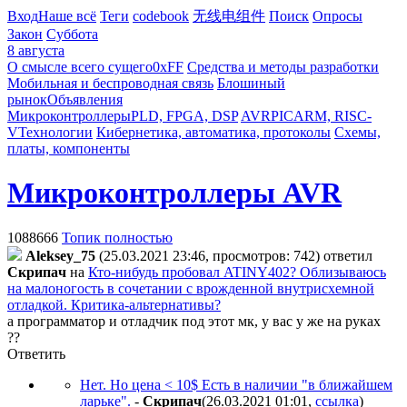
Вход
Наше всё
Теги
codebook
无线电组件
Поиск
Опросы
Закон
Суббота
8 августа
О смысле всего сущего
0xFF
Средства и методы разработки
Мобильная и беспроводная связь
Блошиный
рынок
Объявления
Микроконтроллеры
PLD, FPGA, DSP
AVR
PIC
ARM, RISC-
V
Технологии
Кибернетика, автоматика, протоколы
Схемы,
платы, компоненты
Микроконтроллеры AVR
1088666
Топик полностью
Aleksey_75
(25.03.2021 23:46, просмотров: 742)
ответил
Cкpипaч
на
Кто-нибудь пробовал ATINY402? Облизываюсь
на малоногость в сочетании с врожденной внутрисхемной
отладкой. Критика-альтернативы?
а программатор и отладчик под этот мк, у вас у же на руках
??
Ответить
Нет. Но цена < 10$ Есть в наличии "в ближайшем
ларьке".
-
Cкpипaч
(26.03.2021 01:01
,
ссылка
)