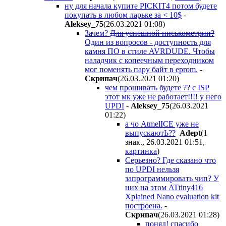
ну для начала купите PICKIT4 потом будете
покупать в любом ларьке за < 10$
-
Aleksey_75
(26.03.2021 01:08
)
Зачем?
Для успешной писькометрии?
Один из вопросов - доступность для
камня ПО в стиле AVRDUDE. Чтобы
наладчик с копеечным переходником
мог поменять пару байт в eprom.
-
Cкpипaч
(26.03.2021 01:20
)
чем прошивать будете ?? с ISP
этот мк уже не работает!!!! у него
UPDI
-
Aleksey_75
(26.03.2021
01:22
)
а чо AtmelICE уже не
выпускаютЬ??
Adept
(1
знак., 26.03.2021 01:51
,
картинка
)
Серьезно? Где сказано что
по UPDI нельзя
запрограммировать чип? У
них на этом ATtiny416
Xplained Nano evaluation kit
построена.
-
Cкpипaч
(26.03.2021 01:28
)
понял! спасибо