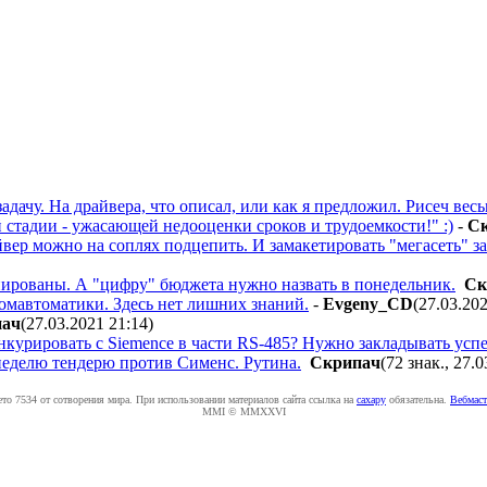
адачу. На драйвера, что описал, или как я предложил. Рисеч вес
 стадии - ужасающей недооценки сроков и трудоемкости!" :)
-
C
йвер можно на соплях подцепить. И замакетировать "мегасеть" з
нированы. А "цифру" бюджета нужно назвать в понедельник.
Cк
мавтоматики. Здесь нет лишних знаний.
-
Evgeny_CD
(27.03.20
пaч
(27.03.2021 21:14
)
нкурировать с Siemence в части RS-485? Нужно закладывать успе
еделю тендерю против Сименс. Рутина.
Cкpипaч
(72 знак., 27.
ето 7534 от сотворения мира. При использовании материалов сайта ссылка на
caxapу
обязательна.
Вебмаст
MMI © MMXXVI