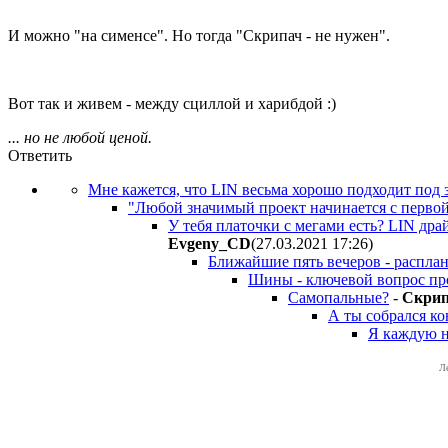
И можно "на сименсе". Но тогда "Скрипач - не нужен".
Вот так и живем - между сциллой и харибдой :)
... но не любой ценой.
Ответить
Мне кажется, что LIN весьма хорошо подходит под з
"Любой значимый проект начинается с первой
У тебя платочки с мегами есть? LIN дра
Evgeny_CD
(27.03.2021 17:26
)
Ближайшие пять вечеров - распла
Шины - ключевой вопрос про
Самопальные?
-
Cкpи
А ты собрался ко
Я каждую н
Л