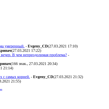
ьма умеренный.
-
Evgeny_CD
(27.03.2021 17:10
)
кpипaч
(27.03.2021 17:22
)
а вечер. В чем непреодолимая проблема?
-
pипaч
(166 знак., 27.03.2021 20:34
)
21 21:14
)
х с самых корней.
-
Evgeny_CD
(27.03.2021 21:32
)
03.2021 21:55
)
ер