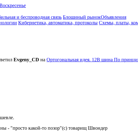
Воскресенье
ильная и беспроводная связь
Блошиный рынок
Объявления
нологии
Кибернетика, автоматика, протоколы
Схемы, платы, ко
ветил
Evgeny_CD
на
Ортогональная идея. 12В шина По принци
ешевле.
ины - "просто какой-то позор"(с) товарищ Швондер