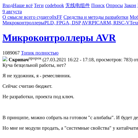
Вход
Наше всё
Теги
codebook
无线电组件
Поиск
Опросы
Закон
9 августа
О смысле всего сущего
0xFF
Средства и методы разработки
Моб
Микроконтроллеры
PLD, FPGA, DSP
AVR
PIC
ARM, RISC-V
Тех
Микроконтроллеры AVR
1089067
Топик полностью
пророк
Cкpипaч
(27.03.2021 16:22 - 17:18, просмотров: 783)
от
Куча безцельной работы, нет?
Я не художник, я - ремеслянник.
Сейчас считаю бюджет.
Не разработки, проекта под ключ.
В принципе, можно собрать на готовом "с алибабы". И будет д
Но мне не модули продать, а "системные свойства" у китайчат