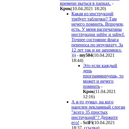
времени рыться в папках.
-
Kpoк
(10.04.2021 18:20
)
Какая из инструкций
требует таблички? Там
нечего помнить. Впрочем,
есть. У меня распечатаны
инструкции sublw и subwf.
Точнее состояние флага
переноса по результату. За
12 лет так и не запомнил.
)))
-
my504
(10.04.2021
18:44
)
Это если каждый
день
программируешь, то
может и нечего
помнить
-
Kpoк
(11.04.2021
12:16
)
А я-то думал, на кого
нацелен рекламный слоган
"всего 35 простых
инструкций"? Держите
его!
-
SciFi
(10.04.2021
18:37
,
ссылка
)