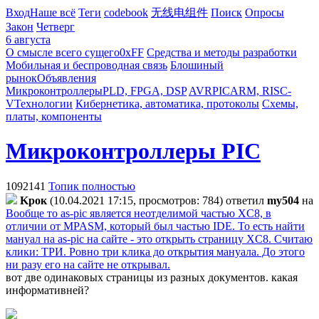
Вход
Наше всё
Теги
codebook
无线电组件
Поиск
Опросы
Закон
Четверг
6 августа
О смысле всего сущего
0xFF
Средства и методы разработки
Мобильная и беспроводная связь
Блошиный
рынок
Объявления
Микроконтроллеры
PLD, FPGA, DSP
AVR
PIC
ARM, RISC-
V
Технологии
Кибернетика, автоматика, протоколы
Схемы,
платы, компоненты
Микроконтроллеры PIC
1092141
Топик полностью
Kpoк
(10.04.2021 17:15, просмотров: 784)
ответил
my504
на
Вообще то as-pic является неотделимой частью XC8, в
отличии от MPASM, который был частью IDE. То есть найти
мануал на as-pic на сайте - это открыть страницу XC8. Считаю
клики: ТРИ. Ровно три клика до открытия мануала. До этого
ни разу его на сайте не открывал.
вот две одинаковых страницы из разных документов. какая
информативней?