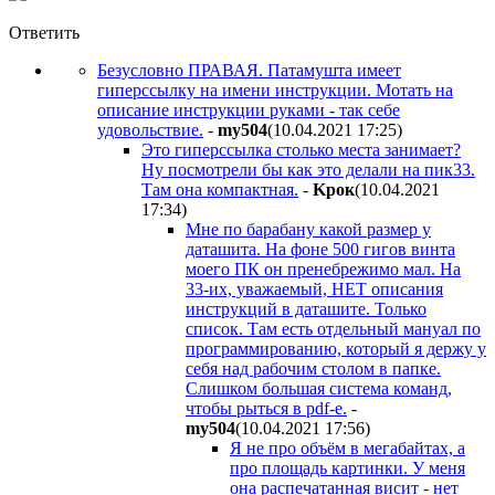
Ответить
Безусловно ПРАВАЯ. Патамушта имеет
гиперссылку на имени инструкции. Мотать на
описание инструкции руками - так себе
удовольствие.
-
my504
(10.04.2021 17:25
)
Это гиперссылка столько места занимает?
Ну посмотрели бы как это делали на пик33.
Там она компактная.
-
Kpoк
(10.04.2021
17:34
)
Мне по барабану какой размер у
даташита. На фоне 500 гигов винта
моего ПК он пренебрежимо мал. На
33-их, уважаемый, НЕТ описания
инструкций в даташите. Только
список. Там есть отдельный мануал по
программированию, который я держу у
себя над рабочим столом в папке.
Слишком большая система команд,
чтобы рыться в pdf-е.
-
my504
(10.04.2021 17:56
)
Я не про объём в мегабайтах, а
про площадь картинки. У меня
она распечатанная висит - нет