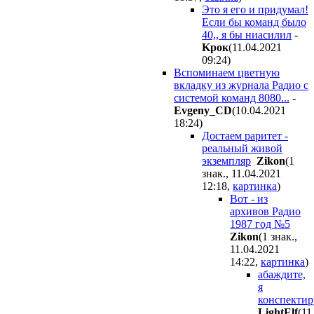
Это я его и придумал!
Если бы команд было
40,, я бы ниасилил
-
Kpoк
(11.04.2021
09:24
)
Вспоминаем цветную
вкладку из журнала Радио с
системой команд 8080...
-
Evgeny_CD
(10.04.2021
18:24
)
Достаем раритет -
реальный живой
экземпляр
Zikon
(1
знак., 11.04.2021
12:18
,
картинка
)
Вот - из
архивов Радио
1987 год №5
Zikon
(1 знак.,
11.04.2021
14:22
,
картинка
)
абаждите,
я
конспекти
LightElf
(11