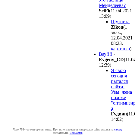
Менделеева?
-
SciFi
(11.04.2021
13:09
)
Шутник!
Zikon
(1
знак.,
12.04.2021
08:23
,
картинка
)
Вау!!!!
-
Evgeny_CD
(11.0
12:39
)
Я свою
сегодня
пытался
найти.
Увы, жена
похоже
"оптимизир
:(
-
Гyдвин
(11
14:02
)
Лето 7534 от сотворения мира. При использовании материалов сайта ссылка на
caxapу
обязательна.
Вебмастер