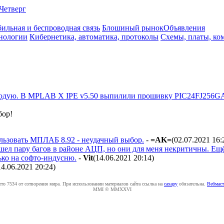
Четверг
ильная и беспроводная связь
Блошиный рынок
Объявления
нологии
Кибернетика, автоматика, протоколы
Схемы, платы, ко
одую. В MPLAB X IPE v5.50 выпилили прошивку PIC24FJ256GA7
бор!
льзовать МПЛАБ 8.92 - неудачный выбор.
-
=AK=
(02.07.2021 16:
шел пару багов в районе АЦП, но они для меня некритичны. Ещ
ько на софто-индусню.
-
Vit
(14.06.2021 20:14
)
14.06.2021 20:24
)
ето 7534 от сотворения мира. При использовании материалов сайта ссылка на
caxapу
обязательна.
Вебмаст
MMI © MMXXVI