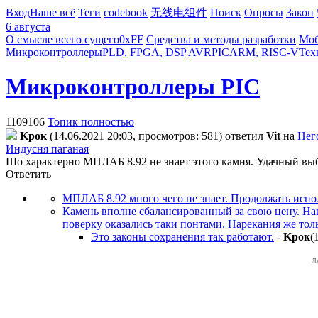
Вход
Наше всё
Теги
codebook
无线电组件
Поиск
Опросы
Закон
6 августа
О смысле всего сущего
0xFF
Средства и методы разработки
Моб
Микроконтроллеры
PLD, FPGA, DSP
AVR
PIC
ARM, RISC-V
Тех
Микроконтроллеры PIC
1109106
Топик полностью
Kpoк
(14.06.2021 20:03, просмотров: 581)
ответил
Vit
на
Нег
Индусня паганая
Шо характерно МПЛАБ 8.92 не знает этого камня. Удачный вы
Ответить
МПЛАБ 8.92 много чего не знает. Продолжать испо
Камень вполне сбалансированный за свою цену. На
поверку оказались таки понтами. Нарекания же тол
Это законы сохранения так работают.
-
Kpoк
(
Л