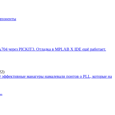
мпоненты
04 через PICKIT3. Отладка в MPLAB X IDE ещё работает.
22
)
ё эффективные манагеры намалевали понтов о PLL, которые на
ер