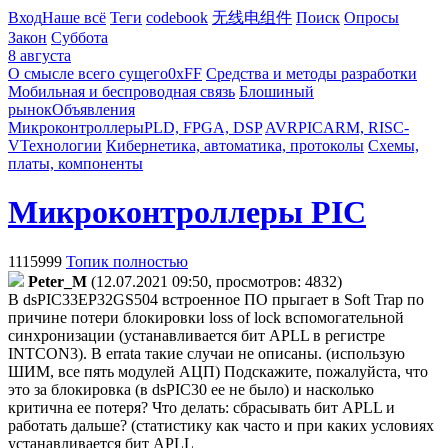
Вход
Наше всё
Теги
codebook
无线电组件
Поиск
Опросы
Закон
Суббота
8 августа
О смысле всего сущего
0xFF
Средства и методы разработки
Мобильная и беспроводная связь
Блошиный
рынок
Объявления
Микроконтроллеры
PLD, FPGA, DSP
AVR
PIC
ARM, RISC-
V
Технологии
Кибернетика, автоматика, протоколы
Схемы,
платы, компоненты
Микроконтроллеры PIC
1115999
Топик полностью
Peter_M
(12.07.2021 09:50, просмотров: 4832)
В dsPIC33EP32GS504 встроенное ПО прыгает в Soft Trap по
причине потери блокировки loss of lock вспомогательной
синхронизации (устанавливается бит APLL в регистре
INTCON3). В errata такие случаи не описаны. (использую
ШИМ, все пять модулей АЦП) Подскажите, пожалуйста, что
это за блокировка (в dsPIC30 ее не было) и насколько
критична ее потеря? Что делать: сбрасывать бит APLL и
работать дальше? (статистику как часто и при каких условиях
устанавливается бит APLL