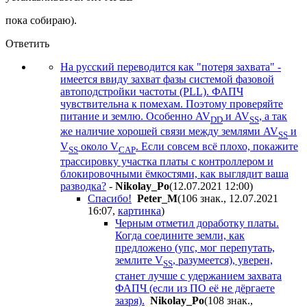
пока собираю).
Ответить
На русский переводится как "потеря захвата" -
имеется ввиду захват фазы системой фазовой
автоподстройки частоты (PLL). ФАПЧ
чувствительна к помехам. Поэтому проверяйте
питание и землю. Особенно AV
и AV
, а так
DD
SS
же наличие хорошей связи между землями AV
и
SS
V
около V
. Если совсем всё плохо, покажите
SS
CAP
трассировку участка платы с контроллером и
блокировочными ёмкостями, как выглядит ваша
разводка?
-
Nikolay_Po
(12.07.2021 12:00
)
Спасибо!
Peter_M
(106 знак., 12.07.2021
16:07
,
картинка
)
Черным отметил доработку платы.
Когда соедините земли, как
предложено (упс, мог перепутать,
землите V
, разумеется), уверен,
SS
станет лучше с удержанием захвата
ФАПЧ (если из ПО её не дёргаете
зазря).
Nikolay_Po
(108 знак.,