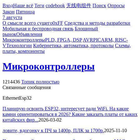
Вход
Наше всё
Теги
codebook
无线电组件
Поиск
Опросы
Закон
Пятница
7 августа
О смысле всего сущего
0xFF
Средства и методы разработки
Мобильная и беспроводная связь
Блошиный
рынок
Объявления
Микроконтроллеры
PLD, FPGA, DSP
AVR
PIC
ARM, RISC-
V
Технологии
Кибернетика, автоматика, протоколы
Схемы,
платы, компоненты
Микроконтроллеры
1214436
Топик полностью
Связанные сообщения
Ethernet
Esp32
Планирую освоить ESP32, интересует ради WiFi. На какие
камни ориентироваться в 2026? Какие заказать платы от каких
китайских фир...
2026-03-02
ловите, вдогонку к ПЧ за 1400р, ПЛК за 1700р.
2025-11-10