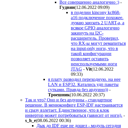
Все совершенно аналогично :)
-
Гyдвин
(12.06.2022 09:09
)
в поделии kincony kc868-
a16 подключение похожее.
думаю заюзать 2 UART-а, а
всякое GPIO аналогично
закинуть на I2C-
расширитель. Проверил,
что RX-ы могут ремапиться
на input-only ноги, что в
такой конфигурации
позволяет оставить
неиспользуемыми ноги
JTAG
-
Vit
(12.06.2022
09:33
)
я плату разводил переходную. на нее
LAN и ESP32. Катались удп пакеты
сутками. Правда без ардуино))
-
Tpoeшник
(10.06.2022 20:37
)
Так и что? Оно и без ардуины - стандартное
решение. В менюконфиге ESP-IDF настраивается
и сразу взлетает. Единственное, что в клок
инвертор может потребоваться (зависит от ноги).
-
s_h_e
(08.06.2022 00:36
)
Дык до IDF еще не дошел - модуль сегодня