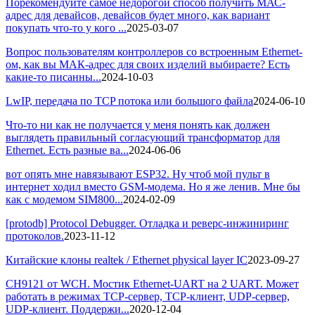
Порекомендуйте самое недорогой способ получить МАС-
адрес для девайсов, девайсов будет много, как вариант
покупать что-то у кого ...
2025-03-07
Вопрос пользователям контроллеров со встроенным Ethernet-
ом, как вы МАК-адрес для своих изделий выбираете? Есть
какие-то писанны...
2024-10-03
LwIP, передача по TCP потока или большого файла
2024-06-10
Что-то ни как не получается у меня понять как должен
выглядеть правильный согласующий трансформатор для
Ethernet. Есть разные ва...
2024-06-06
вот опять мне навязывают ESP32. Ну чтоб мой пульт в
интернет ходил вместо GSM-модема. Но я же ленив. Мне бы
как с модемом SIM800...
2024-02-09
[protodb] Protocol Debugger. Отладка и реверс-инжиниринг
протоколов.
2023-11-12
Китайские клоны realtek / Ethernet physical layer IC
2023-09-27
CH9121 от WCH. Мостик Ethernet-UART на 2 UART. Может
работать в режимах TCP-сервер, TCP-клиент, UDP-сервер,
UDP-клиент. Поддержи...
2020-12-04