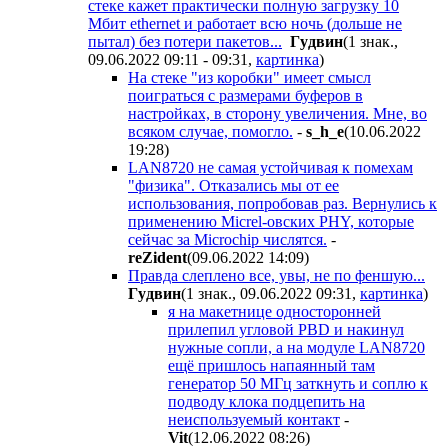
стеке кажет практически полную загрузку 10
Мбит ethernet и работает всю ночь (дольше не
пытал) без потери пакетов...
Гyдвин
(1 знак.,
09.06.2022 09:11 - 09:31
,
картинка
)
На стеке "из коробки" имеет смысл
поиграться с размерами буферов в
настройках, в сторону увеличения. Мне, во
всяком случае, помогло.
-
s_h_e
(10.06.2022
19:28
)
LAN8720 не самая устойчивая к помехам
"физика". Отказались мы от ее
использования, попробовав раз. Вернулись к
применению Micrel-овских PHY, которые
сейчас за Microchip числятся.
-
reZident
(09.06.2022 14:09
)
Правда слеплено все, увы, не по феншую...
Гyдвин
(1 знак., 09.06.2022 09:31
,
картинка
)
я на макетнице односторонней
прилепил угловой PBD и накинул
нужные сопли, а на модуле LAN8720
ещё пришлось напаянный там
генератор 50 МГц заткнуть и соплю к
подводу клока подцепить на
неиспользуемый контакт
-
Vit
(12.06.2022 08:26
)