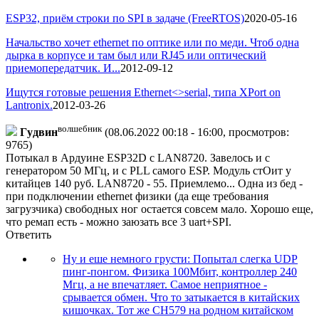
ESP32, приём строки по SPI в задаче (FreeRTOS)
2020-05-16
Начальство хочет ethernet по оптике или по меди. Чтоб одна
дырка в корпусе и там был или RJ45 или оптический
приемопередатчик. И...
2012-09-12
Ищутся готовые решения Ethernet<>serial, типа XPort on
Lantronix.
2012-03-26
волшебник
Гyдвин
(08.06.2022 00:18 - 16:00, просмотров:
9765)
Потыкал в Ардуине ESP32D с LAN8720. Завелось и с
генератором 50 МГц, и с PLL самого ESP. Модуль стОит у
китайцев 140 руб. LAN8720 - 55. Приемлемо... Одна из бед -
при подключении ethernet физики (да еще требования
загрузчика) свободных ног остается совсем мало. Хорошо еще,
что ремап есть - можно заюзать все 3 uart+SPI.
Ответить
Ну и еше немного грусти: Попытал слегка UDP
пинг-понгом. Физика 100Мбит, контроллер 240
Мгц, а не впечатляет. Самое неприятное -
срывается обмен. Что то затыкается в китайских
кишочках. Тот же CH579 на родном китайском