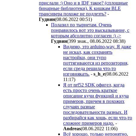
прислали :) Оно и в IDF такое? (сплошные
бинарные библиотеки). К кишкам BLE
трансивера похоже не подлезть?
-
Гyдвин
(08.06.2022 00:51
)
Полазил по тырнетам. Очень
понравилось вот это высказывание, с
которым абсолютно согласен :) ->
Гyдвин
(399 знак., 08.06.2022 08:38
)
Видимо, это arduino-way. Я даже
не искал, как сохранять
настройки, они тупо
поттягиваются из репозитория,
если среда решила что-то
изговнякать.
-
s_h_e
(08.06.2022
11:17
)
Я от nrf52 SDK офигел, когда
есть просто очень краткое
описание кучи функций и куча
примеров, причем в похожих
случаях разные
последовательности разных. И
разбирайся как хошь, если что-то
сложнее примеров надо.
-
Andreas
(08.06.2022 11:06
)
Всё хорошо, только непонятно,