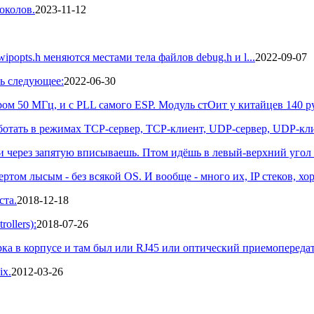
околов.
2023-11-12
ipopts.h меняются местами тела файлов debug.h и l...
2022-09-07
ь следующее:
2022-06-30
ом 50 МГц, и с PLL самого ESP. Модуль стОит у китайцев 140 р
тать в режимах TCP-сервер, TCP-клиент, UDP-сервер, UDP-кли
и через запятую вписываешь. Птом идёшь в левый-верхний угол 
том лысым - без всякой OS. И вообще - много их, IP стеков, хор
ста.
2018-12-18
ollers):
2018-07-26
ырка в корпусе и там был или RJ45 или оптический приемопередат
ix.
2012-03-26