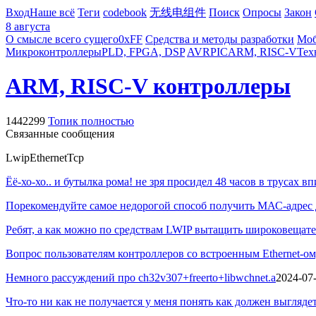
Вход
Наше всё
Теги
codebook
无线电组件
Поиск
Опросы
Закон
8 августа
О смысле всего сущего
0xFF
Средства и методы разработки
Моб
Микроконтроллеры
PLD, FPGA, DSP
AVR
PIC
ARM, RISC-V
Тех
ARM, RISC-V контроллеры
1442299
Топик полностью
Связанные сообщения
Lwip
Ethernet
Tcp
Ёё-хо-хо.. и бутылка рома! не зря просидел 48 часов в трусах 
Порекомендуйте самое недорогой способ получить МАС-адрес для
Ребят, а как можно по средствам LWIP вытащить широковещатель
Вопрос пользователям контроллеров со встроенным Ethernet-ом
Немного рассуждений про ch32v307+freerto+libwchnet.a
2024-07
Что-то ни как не получается у меня понять как должен выгляде