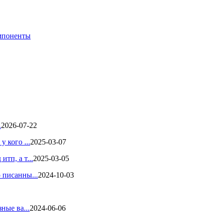
мпоненты
.
2026-07-22
 кого ...
2025-03-07
тп, а т...
2025-03-05
 писанны...
2024-10-03
ные ва...
2024-06-06