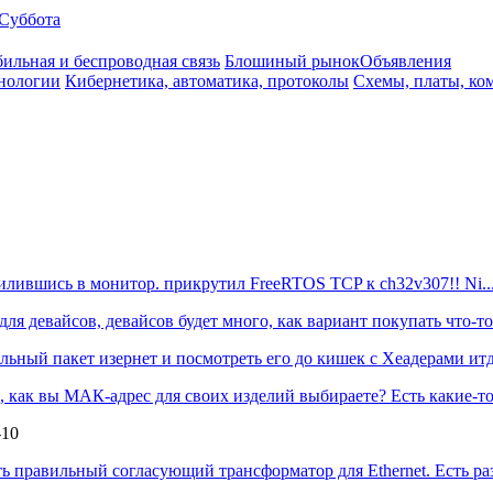
Суббота
ильная и беспроводная связь
Блошиный рынок
Объявления
нологии
Кибернетика, автоматика, протоколы
Схемы, платы, ко
впилившись в монитор. прикрутил FreeRTOS TCP к ch32v307!! Ni..
 девайсов, девайсов будет много, как вариант покупать что-то у
ный пакет изернет и посмотреть его до кишек с Хеадерами итд и
, как вы МАК-адрес для своих изделий выбираете? Есть какие-то
-10
ть правильный согласующий трансформатор для Ethernet. Есть раз