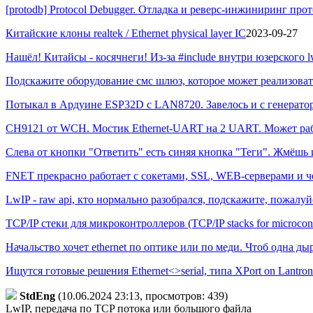
[protodb] Protocol Debugger. Отладка и реверс-инжиниринг прот
Китайские клоны realtek / Ethernet physical layer IC
2023-09-27
Нашёл! Китайсы - косячнеги! Из-за #include внутри юзерского lw
Подскажите оборудование смс шлюз, которое может реализоват
Потыкал в Ардуине ESP32D с LAN8720. Завелось и с генератор
CH9121 от WCH. Мостик Ethernet-UART на 2 UART. Может рабо
Слева от кнопки "Ответить" есть синяя кнопка "Теги". Жмёшь 
FNET прекрасно работает с сокетами, SSL, WEB-серверами и чер
LwIP - raw api, кто нормально разобрался, подскажите, пожалуй
TCP/IP стеки для микроконтроллеров (TCP/IP stacks for microcontr
Начальство хочет ethernet по оптике или по меди. Чтоб одна д
Ищутся готовые решения Ethernet<>serial, типа XPort on Lantron
StdEng
(10.06.2024 23:13, просмотров: 439)
LwIP, передача по TCP потока или большого файла