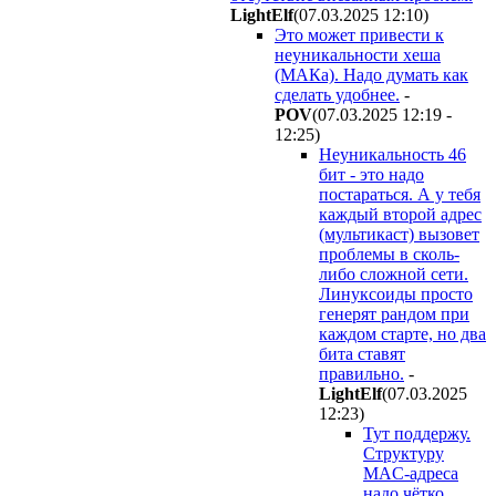
LightElf
(07.03.2025 12:10
)
Это может привести к
неуникальности хеша
(МАКа). Надо думать как
сделать удобнее.
-
POV
(07.03.2025 12:19 -
12:25
)
Неуникальность 46
бит - это надо
постараться. А у тебя
каждый второй адрес
(мультикаст) вызовет
проблемы в сколь-
либо сложной сети.
Линуксоиды просто
генерят рандом при
каждом старте, но два
бита ставят
правильно.
-
LightElf
(07.03.2025
12:23
)
Тут поддержу.
Структуру
MAC-адреса
надо чётко