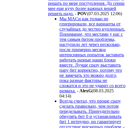
решать по мере поступления. До серии
мне еще кучу более важных вещей
решить надо.
-
POV
(07.03.2025 12:06
)
Мы MACи как только не
генерировали, все варианты от
случайных до честно купленных.
Понимание, что местами у нас с
тем самым битом проблемы,
наступило лет через несколько,
после примерно месяца
интенсивных попыток заставить
работать разные наши блоки
вместе. Лучше сразу выставить
пару бит корректно, потому что
не замечать это можно долго,
пока разные факторы не
сложатся и это не ударит со всего
размаха.
-
AlexG
(08.03.2025
04:14
)
Всегда считал, что проще сразу
сделать правильно, чем потом
переделывать. Принудительно
обнулять бит 0 и устанавливать
бит 1 нетрудно, но гарантирует
отсутствие внезапных проблем.
-