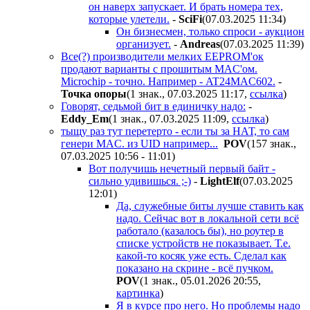
он наверх запускает. И брать номера тех,
которые улетели.
-
SciFi
(07.03.2025 11:34
)
Он бизнесмен, только спроси - аукцион
организует.
-
Andreas
(07.03.2025 11:39
)
Все(?) производители мелких EEPROM'ок
продают варианты с прошитым MAC'ом.
Microchip - точно. Например - AT24MAC602.
-
Toчкa oпopы
(1 знак., 07.03.2025 11:17
,
ссылка
)
Говорят, седьмой бит в единичку надо:
-
Eddy_Em
(1 знак., 07.03.2025 11:09
,
ссылка
)
тыщу раз тут перетерто - если ты за НАТ, то сам
генери MAC. из UID например...
POV
(157 знак.,
07.03.2025 10:56 - 11:01
)
Вот получишь нечетный первый байт -
сильно удивишься. ;-)
-
LightElf
(07.03.2025
12:01
)
Да, служебные биты лучше ставить как
надо. Сейчас вот в локальной сети всё
работало (казалось бы), но роутер в
списке устройств не показывает. Т.е.
какой-то косяк уже есть. Сделал как
показано на скрине - всё пучком.
POV
(1 знак., 05.01.2026 20:55
,
картинка
)
Я в курсе про него. Но проблемы надо