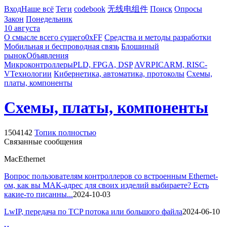
Вход
Наше всё
Теги
codebook
无线电组件
Поиск
Опросы
Закон
Понедельник
10 августа
О смысле всего сущего
0xFF
Средства и методы разработки
Мобильная и беспроводная связь
Блошиный
рынок
Объявления
Микроконтроллеры
PLD, FPGA, DSP
AVR
PIC
ARM, RISC-
V
Технологии
Кибернетика, автоматика, протоколы
Схемы,
платы, компоненты
Схемы, платы, компоненты
1504142
Топик полностью
Связанные сообщения
Mac
Ethernet
Вопрос пользователям контроллеров со встроенным Ethernet-
ом, как вы МАК-адрес для своих изделий выбираете? Есть
какие-то писанны...
2024-10-03
LwIP, передача по TCP потока или большого файла
2024-06-10