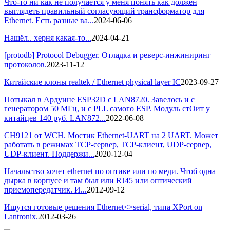
Что-то ни как не получается у меня понять как должен
выглядеть правильный согласующий трансформатор для
Ethernet. Есть разные ва...
2024-06-06
Нашёл.. херня какая-то...
2024-04-21
[protodb] Protocol Debugger. Отладка и реверс-инжиниринг
протоколов.
2023-11-12
Китайские клоны realtek / Ethernet physical layer IC
2023-09-27
Потыкал в Ардуине ESP32D с LAN8720. Завелось и с
генератором 50 МГц, и с PLL самого ESP. Модуль стОит у
китайцев 140 руб. LAN872...
2022-06-08
CH9121 от WCH. Мостик Ethernet-UART на 2 UART. Может
работать в режимах TCP-сервер, TCP-клиент, UDP-сервер,
UDP-клиент. Поддержи...
2020-12-04
Начальство хочет ethernet по оптике или по меди. Чтоб одна
дырка в корпусе и там был или RJ45 или оптический
приемопередатчик. И...
2012-09-12
Ищутся готовые решения Ethernet<>serial, типа XPort on
Lantronix.
2012-03-26