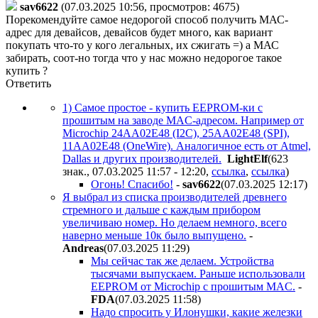
sav6622
(07.03.2025 10:56, просмотров: 4675)
Порекомендуйте самое недорогой способ получить МАС-
адрес для девайсов, девайсов будет много, как вариант
покупать что-то у кого легальных, их сжигать =) а МАС
забирать, соот-но тогда что у нас можно недорогое такое
купить ?
Ответить
1) Самое простое - купить EEPROM-ки с
прошитым на заводе MAC-адресом. Например от
Microchip 24AA02E48 (I2C), 25AA02E48 (SPI),
11AA02E48 (OneWire). Аналогичное есть от Atmel,
Dallas и других производителей.
LightElf
(623
знак., 07.03.2025 11:57 - 12:20
,
ссылка
,
ссылка
)
Огонь! Спасибо!
-
sav6622
(07.03.2025 12:17
)
Я выбрал из списка производителей древнего
стремного и дальше с каждым прибором
увеличиваю номер. Но делаем немного, всего
наверно меньше 10к было выпущено.
-
Andreas
(07.03.2025 11:29
)
Мы сейчас так же делаем. Устройства
тысячами выпускаем. Раньше использовали
EEPROM от Microchip с прошитым MAC.
-
FDA
(07.03.2025 11:58
)
Надо спросить у Илонушки, какие железки