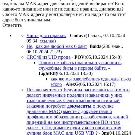
ом, как вы МАК-адрес для своих изделий выбираете? Есть
какие-то писанные или не писанные правила, диапазоны?
Своего МАК-адреса у контроллера нет, но надо что бы этот
адрес был уникальным.
Ответить
Чиста для справки.
-
Codavr
(1 знак., 07.10.2024
09:34
,
ссылка
)
Не,, как же любой мак 6 байт
Balda
(236 знак.,
06.10.2024 21:23
)
CRC48 из UID проца
-
POV
(05.10.2024 15:48
)
Только не забыть правильно установить
служебные биты в первом байте.
-
LightElf
(06.10.2024 13:20
)
как же мы заколебались однажды из-за
этого
-
AlexG
(06.10.2024 16:17
)
Печальная тема :( Бедуины расписались в том что
делают никчемные поделки и заказчики у них
тоже никчемные. Серьезный корпоративный
заказчик потребует
документы
о покупке
диапазона MAC (вместе с документами о
профильном образовании разработчиков, копией
лицензий на все инструментальное ПО и так
далее...). Поднимите руки у кого организация
купила блок MAC или USB VID ?
-
3m
(04.10.2024