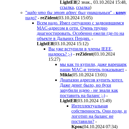
LightElf
(2 знак., 03.10.2024 15:48
,
ссылка
,
ссылка
)
"
надо что бы этот адрес был уникальным
" -
кому
надо?
-
reZident
(03.10.2024 15:05
)
Всем надо. Имел ситуацию с задвоившимся
MAC-адресом в сети. Очень трудно
диагностировать. Особенно ежели где-то на
объекте в Дальних Пердях.
-
LightElf
(03.10.2024 15:12
)
Вы уже вступили в члены IEEE,
надеюсь? ;-)
-
reZident
(03.10.2024
15:27
)
мы как то купили, даже варешарк
наши MAC-и теперь показывает
-
Mikla
(05.10.2024 13:01
)
Диапазон адресов купить хотел.
Даже денег было, но бухи
зарубили идею - не знали как
поставить на баланс ;-)
-
LightElf
(03.10.2024 15:49
)
Интеллектуальная
собственность. Они,поди, и
логотип на баланс не
поставили?
-
Kpoк
(04.10.2024 07:34
)