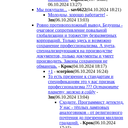
06.10.2024 13:27
)
Мы покупали...
-
sav6622
(04.10.2024 18:21
)
Молодцы, хорошо работаете!
-
3m
(06.10.2024 13:03
)
Ровно противоположный вывод. Бедуины -
очаговое сопротивление повальной
глобализации и торжеству безразмерных
корпораций. Только здесь и возможно
сохранение профессионализма. А хуета,
специализирующаяся на производстве
документов, только документы и умеет
производить. Законы сохранения не
обманешь.
-
Kpoк
(04.10.2024 18:17
)
+1
-
scorpion
(06.10.2024 16:24
)
То есть презрение к стандартам и
спецификациям это у вас признак
профессионализма ???
Остановите
планету, можно я сойду
-
3m
(06.10.2024 13:04
)
Сходите. Программист детектед.
У нас - тёплых ламповых
аналоговиков - от религиозного
почтения до презрения миллион
градаций.
-
Kpoк
(06.10.2024
17:15
)