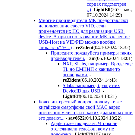
сорцах подсмотрел
;-)
LightElf
(267 знак.,
07.10.2024 14:29
)
Многие производители МК предоставляют
использование своего VID, если
применяется их ПО для реализации USB-
device. А при использовании МК в качестве
USB-Host на VID/PID можно вообще
"покласть" % :-)
-
reZident
(04.10.2024 18:32
)
Приведите пожалуйста примеры таких
производителей.
-
3m
(06.10.2024 13:01
)
NXP, Silabs, например. Вроде еще
TI, но ЕМНИП с какими-то
оговорками.
-
reZident
(06.10.2024 14:43
)
Silabs например, брал у них
DeviceID для USB.
-
LightElf
(06.10.2024 13:21
)
Более интересный вопрос, почему те же
китайские смартфоны свой MAC адрес
постоянно меняют, и в каких диапазонах они
это делают...
-
sav6622
(04.10.2024 18:22
)
Apple тоже так делает. Чтобы не
отслеживали телефон, кому не
положено.
LightElf
(107 знак.,