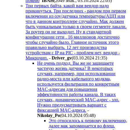
помню
IBAH
(2049 знак., 03.10.2024 22:05
)
Три первых байта, какой вам вендор надо
прикинуться. Три последних - рандом при первом
включении из озу/датчика температуры/АЦП или
что в данном контроллере случайно. Мак должен
быть уникальным только в своем сегменте лакали.
За роутер он не выходит. Ну в стандартной
конфигурации сети . 16 миллионов достаточно
чтобы случайно было. Главное источник этого
правильно выбрать. 12 лет производства
устройствам с IP на PIC - проблем нет, вендор -
Микрочип.
-
Driver_gv
(03.10.2024 21:35
)
Не очень подход. Вы же не защищаете
частную жизнь датчика? В некоторых
случаях, например, при использовании
радио-моста или кабельного модкма,
используется фильтрация по конкретным
MAC-адресам для повышения
эффективности работы канала. В таких
случаях, динамический MAC-адрес - зло.
Нужно предусматривать вариант с
фиксацией MAC-адреса.
-
Nikolay_Po
(04.10.2024 05:48
)
Это относилось к первому включению,
далее мак запоминается во флеш.