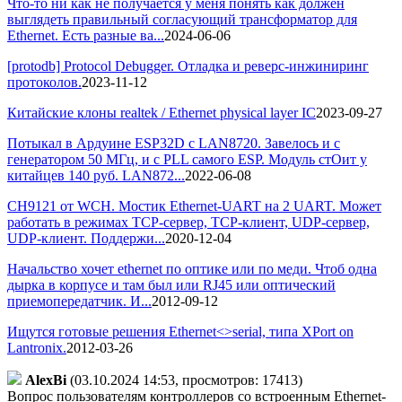
Что-то ни как не получается у меня понять как должен
выглядеть правильный согласующий трансформатор для
Ethernet. Есть разные ва...
2024-06-06
[protodb] Protocol Debugger. Отладка и реверс-инжиниринг
протоколов.
2023-11-12
Китайские клоны realtek / Ethernet physical layer IC
2023-09-27
Потыкал в Ардуине ESP32D с LAN8720. Завелось и с
генератором 50 МГц, и с PLL самого ESP. Модуль стОит у
китайцев 140 руб. LAN872...
2022-06-08
CH9121 от WCH. Мостик Ethernet-UART на 2 UART. Может
работать в режимах TCP-сервер, TCP-клиент, UDP-сервер,
UDP-клиент. Поддержи...
2020-12-04
Начальство хочет ethernet по оптике или по меди. Чтоб одна
дырка в корпусе и там был или RJ45 или оптический
приемопередатчик. И...
2012-09-12
Ищутся готовые решения Ethernet<>serial, типа XPort on
Lantronix.
2012-03-26
AlexBi
(03.10.2024 14:53, просмотров: 17413)
Вопрос пользователям контроллеров со встроенным Ethernet-