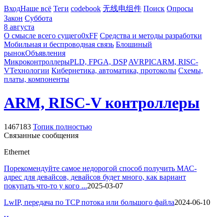
Вход
Наше всё
Теги
codebook
无线电组件
Поиск
Опросы
Закон
Суббота
8 августа
О смысле всего сущего
0xFF
Средства и методы разработки
Мобильная и беспроводная связь
Блошиный
рынок
Объявления
Микроконтроллеры
PLD, FPGA, DSP
AVR
PIC
ARM, RISC-
V
Технологии
Кибернетика, автоматика, протоколы
Схемы,
платы, компоненты
ARM, RISC-V контроллеры
1467183
Топик полностью
Связанные сообщения
Ethernet
Порекомендуйте самое недорогой способ получить МАС-
адрес для девайсов, девайсов будет много, как вариант
покупать что-то у кого ...
2025-03-07
LwIP, передача по TCP потока или большого файла
2024-06-10