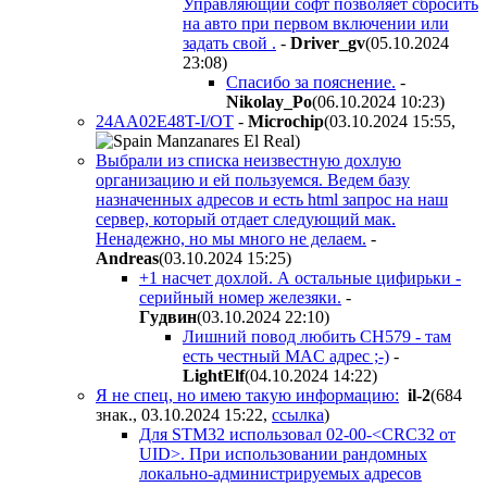
Управляющий софт позволяет сбросить
на авто при первом включении или
задать свой .
-
Driver_gv
(05.10.2024
23:08
)
Спасибо за пояснение.
-
Nikolay_Po
(06.10.2024 10:23
)
24AA02E48T-I/OT
-
Microchip
(03.10.2024 15:55
,
)
Выбрали из списка неизвестную дохлую
организацию и ей пользуемся. Ведем базу
назначенных адресов и есть html запрос на наш
сервер, который отдает следующий мак.
Ненадежно, но мы много не делаем.
-
Andreas
(03.10.2024 15:25
)
+1 насчет дохлой. А остальные цифирьки -
серийный номер железяки.
-
Гyдвин
(03.10.2024 22:10
)
Лишний повод любить CH579 - там
есть честный MAC адрес ;-)
-
LightElf
(04.10.2024 14:22
)
Я не спец, но имею такую информацию:
il-2
(684
знак., 03.10.2024 15:22
,
ссылка
)
Для STM32 использовал 02-00-<CRC32 от
UID>. При использовании рандомных
локально-администрируемых адресов