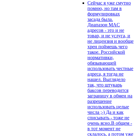
Сейчас я уже смутно
помню, но там в
формулировках
засада была.
Диапазон MAC
адресов - это и не
товар, и не услуга, и
не лицензия и вообще
хрен поймешь чего
такое. Российской
нормативки,
обязывающей
использовать честные
адреса, я тогда не
нашел. Выглядело
так, что штукарь
баксов переводится
заграницу в обмен на
разрешение
использовать целые
числа ;-) Да и как
списывать - тоже не
очень ясно.В общем -
в тот момент не
склалось, а потом уже