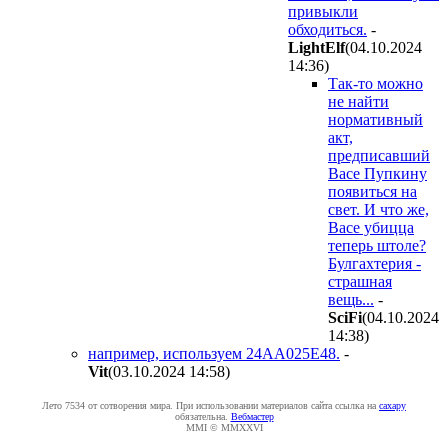
привыкли
обходиться.
-
LightElf
(04.10.2024
14:36
)
Так-то можно
не найти
нормативный
акт,
предписавший
Васе Пупкину
появиться на
свет. И что же,
Васе убицца
теперь штоле?
Булгахтерия -
страшная
вещь...
-
SciFi
(04.10.2024
14:38
)
например, используем 24AA025E48.
-
Vit
(03.10.2024 14:58
)
Лето 7534 от сотворения мира. При использовании материалов сайта ссылка на
caxapу
обязательна.
Вебмастер
MMI © MMXXVI