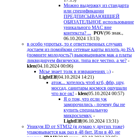
Можно выдержку из стандарта
или спецификации
ПРЕДПИСЫВАЮШЩЕЙ
ОБЯЗАТЕЛЬНОЕ использование
уникального MAC вне
контекста? ...
POV
(96 знак.,
06.10.2024 13:13
)
в особо упротых, то е ответственных случаях
достаем из помойкми сетевые карты вплоть до ISA
(помните молодость?) выковыриваем мак а платы
ликвидируем физически. типа все честно. а че?
-
klen
(04.10.2024 00:06
)
Мсье знает толк в извращениях ;-)
-
LightElf
(04.10.2024 14:21
)
атож... хотелось чтоб кгб, фбр, цру,
моссад, санитары космосв ощущали
что все ок!
-
klen
(05.10.2024 00:57
)
Я о том, что если уж
заморочились - почему бы не
купить специальную
микросхемку.
-
LightElf
(06.10.2024 13:31
)
Уникум ID от STM32 (я думаю у других тоже)
упаковывается как раз в 48 бит. Или в 40, не