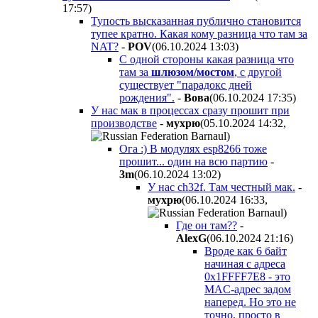
17:57
)
Тупость высказанная публично становится
тупее кратно. Какая кому разница что там за
NAT?
-
POV
(06.10.2024 13:03
)
С одной стороны какая разница что
там за
шлюзом/мостом
, с другой
существует "парадокс дней
рождения".
-
Boвa
(06.10.2024 17:35
)
У нас мак в процессах сразу прошит при
производстве
-
мyxpю
(05.10.2024 14:32
,
)
Ога :) В модулях esp8266 тоже
прошит... один на всю партию
-
3m
(06.10.2024 13:02
)
У нас ch32f. Там честный мак.
-
мyxpю
(06.10.2024 16:33
,
)
Где он там??
-
AlexG
(06.10.2024 21:16
)
Вроде как 6 байт
начиная с адреса
0x1FFFF7E8 - это
MAC-адрес задом
наперед. Но это не
точно, просто в