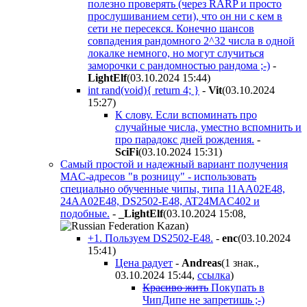
полезно проверять (через RARP и просто
прослушиванием сети), что он ни с кем в
сети не пересекся. Конечно шансов
совпадения рандомного 2^32 числа в одной
локалке немного, но могут случиться
заморочки с рандомностью рандома ;-)
-
LightElf
(03.10.2024 15:44
)
int rand(void){ return 4; }
-
Vit
(03.10.2024
15:27
)
К слову. Если вспоминать про
случайные числа, уместно вспомнить и
про парадокс дней рождения.
-
SciFi
(03.10.2024 15:31
)
Самый простой и надежный вариант получения
MAC-адресов "в розницу" - использовать
специально обученные чипы, типа 11AA02E48,
24AA02E48, DS2502-E48, AT24MAC402 и
подобные.
-
_LightElf
(03.10.2024 15:08
,
)
+1. Пользуем DS2502-E48.
-
enc
(03.10.2024
15:41
)
Цена радует
-
Andreas
(1 знак.,
03.10.2024 15:44
,
ссылка
)
Красиво жить
Покупать в
ЧипДипе не запретишь ;-)