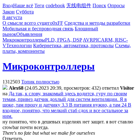
Вход
Наше всё
Теги
codebook
无线电组件
Поиск
Опросы
Закон
Суббота
8 августа
О смысле всего сущего
0xFF
Средства и методы разработки
Мобильная и беспроводная связь
Блошиный
рынок
Объявления
Микроконтроллеры
PLD, FPGA, DSP
AVR
PIC
ARM, RISC-
V
Технологии
Кибернетика, автоматика, протоколы
Схемы,
платы, компоненты
Микроконтроллеры
1312503
Топик полностью
Alex68
(24.05.2023 20:39, просмотров: 432)
ответил
Visitor
на
Да так, к слову, знакомый здесь водится, гуру по своим
темам, привез датчик дохлый для систем вентиляции. Я в
шоке, там процу и датчику 3.3 В питания нужно, а там 24 В
входное, понятно, что мелкий стаб сдох и все остальное за
ним.
ну понятно, что в дешевых изделиях нет защит. я вот ставлю
crowbar почти всегда.
There's no fate but what we make for ourselves
Ответить