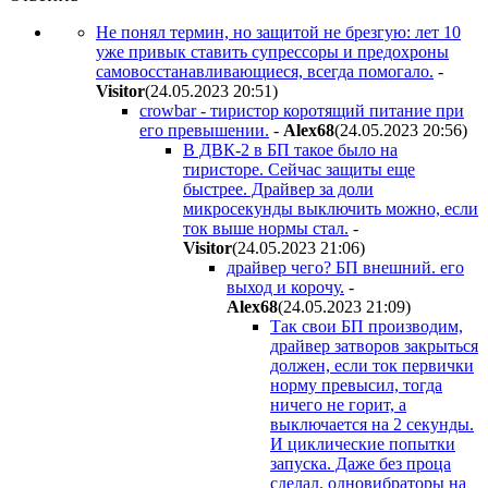
Не понял термин, но защитой не брезгую: лет 10
уже привык ставить супрессоры и предохроны
самовосстанавливающиеся, всегда помогало.
-
Visitor
(24.05.2023 20:51
)
crowbar - тиристор коротящий питание при
его превышении.
-
Alex68
(24.05.2023 20:56
)
В ДВК-2 в БП такое было на
тиристоре. Сейчас защиты еще
быстрее. Драйвер за доли
микросекунды выключить можно, если
ток выше нормы стал.
-
Visitor
(24.05.2023 21:06
)
драйвер чего? БП внешний. его
выход и корочу.
-
Alex68
(24.05.2023 21:09
)
Так свои БП производим,
драйвер затворов закрыться
должен, если ток первички
норму превысил, тогда
ничего не горит, а
выключается на 2 секунды.
И циклические попытки
запуска. Даже без проца
сделал, одновибраторы на