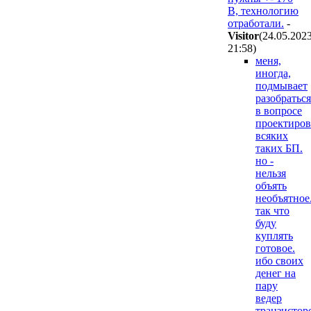
В, технологию
отработали.
-
Visitor
(24.05.202
21:58
)
меня,
иногда,
подмывает
разобраться
в вопросе
проектиров
всяких
таких БП.
но -
нельзя
объять
необъятное
так что
буду
куплять
готовое.
ибо своих
денег на
пару
ведер
транзистор