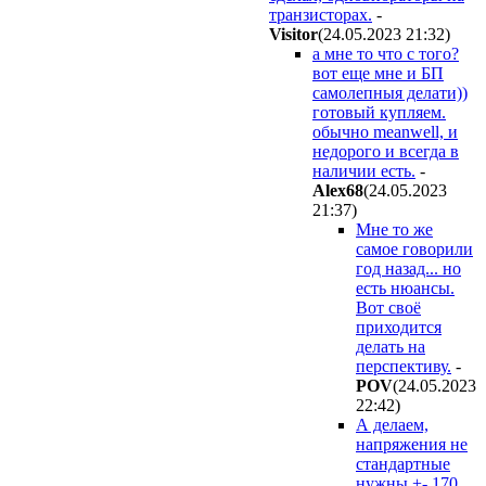
транзисторах.
-
Visitor
(24.05.2023 21:32
)
а мне то что с того?
вот еще мне и БП
самолепныя делати))
готовый купляем.
обычно meanwell, и
недорого и всегда в
наличии есть.
-
Alex68
(24.05.2023
21:37
)
Мне то же
самое говорили
год назад... но
есть нюансы.
Вот своё
приходится
делать на
перспективу.
-
POV
(24.05.2023
22:42
)
А делаем,
напряжения не
стандартные
нужны +- 170