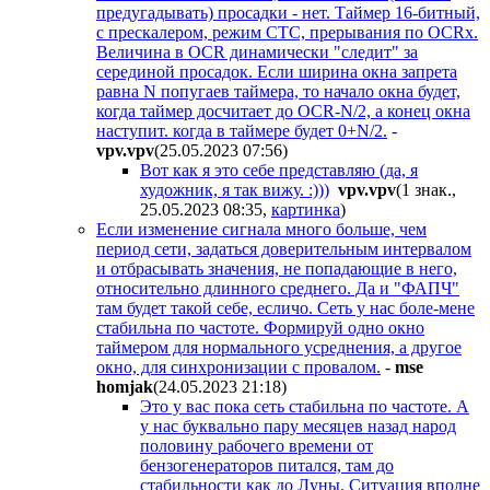
предугадывать) просадки - нет. Таймер 16-битный,
с прескалером, режим СТС, прерывания по OCRx.
Величина в OCR динамически "следит" за
серединой просадок. Если ширина окна запрета
равна N попугаев таймера, то начало окна будет,
когда таймер досчитает до OCR-N/2, а конец окна
наступит. когда в таймере будет 0+N/2.
-
vpv.vpv
(25.05.2023 07:56
)
Вот как я это себе представляю (да, я
художник, я так вижу. :)))
vpv.vpv
(1 знак.,
25.05.2023 08:35
,
картинка
)
Если изменение сигнала много больше, чем
период сети, задаться доверительным интервалом
и отбрасывать значения, не попадающие в него,
относительно длинного среднего. Да и "ФАПЧ"
там будет такой себе, есличо. Сеть у нас боле-мене
стабильна по частоте. Формируй одно окно
таймером для нормального усреднения, а другое
окно, для синхронизации с провалом.
-
mse
homjak
(24.05.2023 21:18
)
Это у вас пока сеть стабильна по частоте. А
у нас буквально пару месяцев назад народ
половину рабочего времени от
бензогенераторов питался, там до
стабильности как до Луны. Ситуация вполне