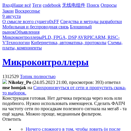
Вход
Наше всё
Теги
codebook
无线电组件
Поиск
Опросы
Закон
Воскресенье
9 августа
О смысле всего сущего
0xFF
Средства и методы разработки
Мобильная и беспроводная связь
Блошиный
рынок
Объявления
Микроконтроллеры
PLD, FPGA, DSP
AVR
PIC
ARM, RISC-
V
Технологии
Кибернетика, автоматика, протоколы
Схемы,
платы, компоненты
Микроконтроллеры
1312529
Топик полностью
Nikolay_Po
(24.05.2023 21:00, просмотров: 393)
ответил
mse homjak
на
Синхронизнуться от сети и пропустить скока-
то выборок.
Конструкция готовая. Нет датчика перехода через ноль или
подобного. Нужно использовать имеющееся. Сделать ФАПЧ
на частоту сети по просадкам полезного сигнала на мега8 - та
ещё задача. Можно проще, медианным фильтром.
Ответить
Ничего сложного в том, чтобы ловить (и после