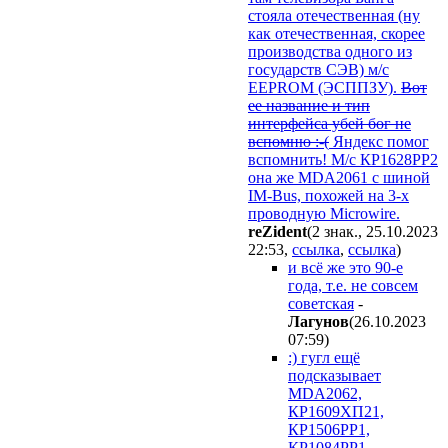
стояла отечественная (ну
как отечественная, скорее
производства одного из
государств СЭВ) м/с
EEPROM (ЭСППЗУ).
Вот
ее название и тип
интерфейса убей бог не
вспомню :-(
Яндекс помог
вспомнить! М/с КР1628РР2
она же MDA2061 с шиной
IM-Bus, похожей на 3-х
проводную Microwire.
reZident
(2 знак., 25.10.2023
22:53
,
ссылка
,
ссылка
)
и всё же это 90-е
года, т.е. не совсем
советская
-
Лaгyнoв
(26.10.2023
07:59
)
:) гугл ещё
подсказывает
MDA2062,
КР1609ХП21,
КР1506РР1,
КР1084РР1,