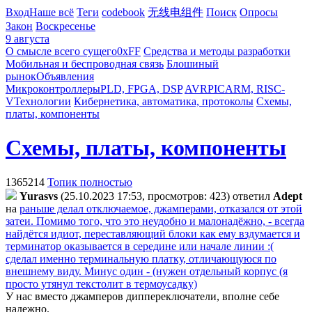
Вход
Наше всё
Теги
codebook
无线电组件
Поиск
Опросы
Закон
Воскресенье
9 августа
О смысле всего сущего
0xFF
Средства и методы разработки
Мобильная и беспроводная связь
Блошиный
рынок
Объявления
Микроконтроллеры
PLD, FPGA, DSP
AVR
PIC
ARM, RISC-
V
Технологии
Кибернетика, автоматика, протоколы
Схемы,
платы, компоненты
Схемы, платы, компоненты
1365214
Топик полностью
Yurasvs
(25.10.2023 17:53, просмотров: 423)
ответил
Adept
на
раньше делал отключаемое, джамперами, отказался от этой
затеи. Помимо того, что это неудобно и малонадёжно, - всегда
найдётся идиот, переставляющий блоки как ему вздумается и
терминатор оказывается в середине или начале линии :(
сделал именно терминальную платку, отличающуюся по
внешнему виду. Минус один - (нужен отдельный корпус (я
просто утянул текстолит в термоусадку)
У нас вместо джамперов диппереключатели, вполне себе
надежно.