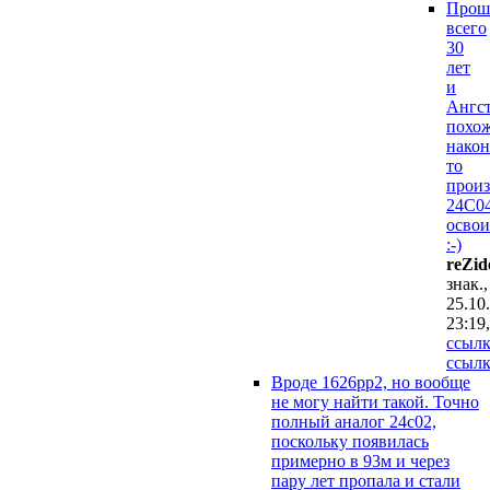
Прош
всего
30
лет
и
Ангс
похо
након
то
произ
24C0
освои
:-)
reZid
знак.,
25.10
23:19
,
ссылк
ссылк
Вроде 1626рр2, но вообще
не могу найти такой. Точно
полный аналог 24с02,
поскольку появилась
примерно в 93м и через
пару лет пропала и стали