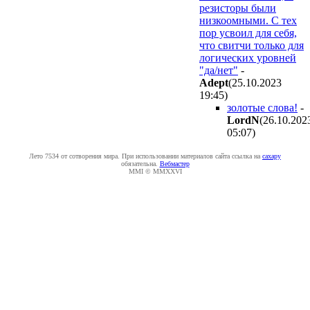
резисторы были
низкоомными. С тех
пор усвоил для себя,
что свитчи только для
логических уровней
"да/нет"
-
Adept
(25.10.2023
19:45
)
золотые слова!
-
LordN
(26.10.202
05:07
)
Лето 7534 от сотворения мира. При использовании материалов сайта ссылка на
caxapу
обязательна.
Вебмастер
MMI © MMXXVI