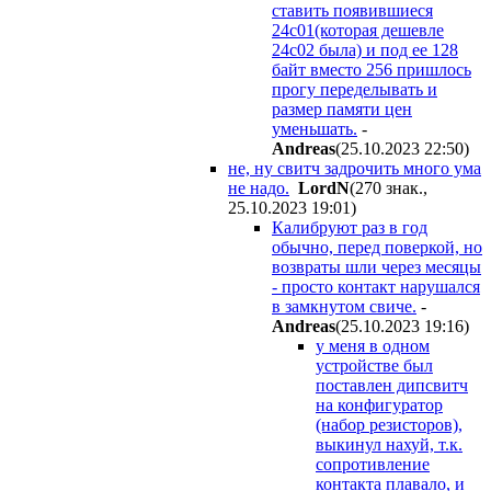
ставить появившиеся
24с01(которая дешевле
24с02 была) и под ее 128
байт вместо 256 пришлось
прогу переделывать и
размер памяти цен
уменьшать.
-
Andreas
(25.10.2023 22:50
)
не, ну свитч задрочить много ума
не надо.
LordN
(270 знак.,
25.10.2023 19:01
)
Калибруют раз в год
обычно, перед поверкой, но
возвраты шли через месяцы
- просто контакт нарушался
в замкнутом свиче.
-
Andreas
(25.10.2023 19:16
)
у меня в одном
устройстве был
поставлен дипсвитч
на конфигуратор
(набор резисторов),
выкинул нахуй, т.к.
сопротивление
контакта плавало, и