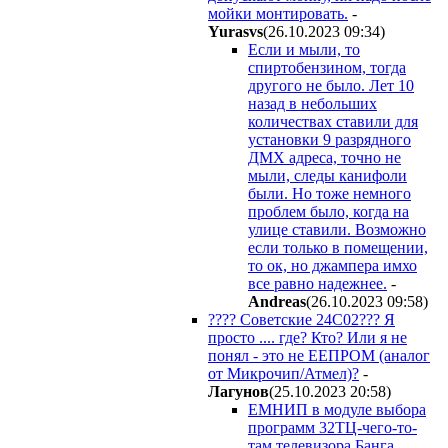
мойки монтировать.
-
Yurasvs
(26.10.2023 09:34
)
Если и мыли, то
спиртобензином, тогда
другого не было. Лет 10
назад в небольших
количествах ставили для
установки 9 разрядного
ДМХ адреса, точно не
мыли, следы канифоли
были. Но тоже немного
проблем было, когда на
улице ставили. Возможно
если только в помещении,
то ок, но джампера имхо
все равно надежнее.
-
Andreas
(26.10.2023 09:58
)
???? Советские 24С02??? Я
просто .... где? Кто? Или я не
понял - это не ЕЕПРОМ (аналог
от Микрочип/Атмел)?
-
Лaгyнoв
(25.10.2023 20:58
)
ЕМНИП в модуле выбора
программ 32ТЦ-чего-то-
там телевизора Банга