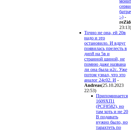
мони
серви
батра
:-)
-
reZid
23:13
Точно не она, ей 20в
надо и это
остановило. И вдруг
появилась прелесть в
дип8 на 5в и
странной шиной, не
помню даже названа
ли она была и2с. Уже
потом узнал, что это
аналог 24с02. И
-
Andreas
(25.10.2023
22:53
)
Припоминается
1609ХП1
(PCF8582), но
там хоть и не 20
В подавать
нужно было, но
тарахтеть по