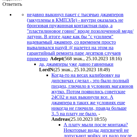
Ответить
недавно выкинул пакет с тысячью джамперов
(закуплены в КМПЭЛе) - внутри оказалась не
бронзовая пружинная контактная пара, а
"пластилиновое говно" вроде позолоченной меди/
латуни. В итоге даже как бы "с усилием"
надеваемый джампер, со временем просто
вываливался нахуй :(( налетел на этом на
гарантийный ремонта паре десятков случаев
примерно
Adept
(568 знак., 25.10.2023 18:16
)
да, джамперы уже давно гавненьки
LordN
(25 знак., 25.10.2023 18:49
)
Когда-то на весах калибровку на
дипсвичах сделал - это было полный
пиздец, глючило в условиях магазинов
жутко. Потом появились советские
24С02 и нах выкинули все. А
джампера в таких же условиях еще
никогда не глючили, правда больше
3..5 на плату не было.
-
Andreas
(25.10.2023 18:55
)
А плату мыли после монтажа?
Некоторые виды дипсвичей не
допускают мойку, их надо после