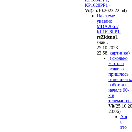
КР1628РР1
-
Vit
(25.10.2023 22:54
)
На схеме
указано
MDA2061/
КР1628РР1.
reZident
(1
знак.,
25.10.2023
22:58
,
картинка
)
:) сколько
ж этого
всякого
пришлось
отлечивать.
работал в
начале 90-
х в
телемастерс
Vit
(25.10.2
23:06
)
А я
в
это