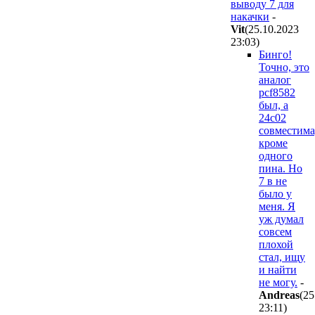
выводу 7 для
накачки
-
Vit
(25.10.2023
23:03
)
Бинго!
Точно, это
аналог
pcf8582
был, а
24с02
совместима
кроме
одного
пина. Но
7 в не
было у
меня. Я
уж думал
совсем
плохой
стал, ищу
и найти
не могу.
-
Andreas
(25
23:11
)