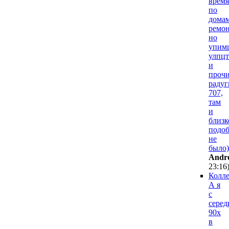
время
по
дома
ремон
но
упим
улпцт
и
проч
радуг
707,
там
и
близк
подо
не
было)
Andr
23:16
Колле
А я
с
сере
90х
в