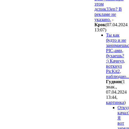
этом
дспик33еп? В
рекламе не
указано.
-
Kpoк
(07.04.2024
13:07
)
Ты как
будто и не
занимаешьс
PIC-ами,
бухаешь?
:) Качнул,
воткнул
PicKit2,
наблюдаю..
Гyдвин
(1
знак.,
07.04.2024
13:44
,
картинка
)
Отку
качал
Я
вот
заряд