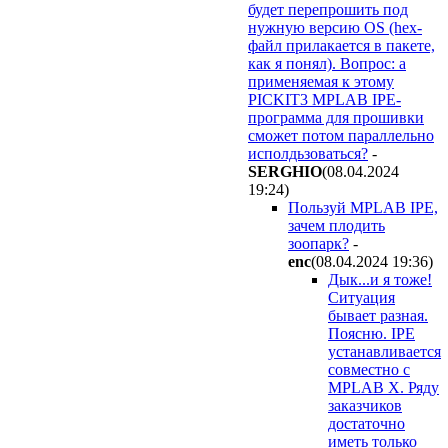
будет перепрошить под
нужную версию ОS (hex-
файл прилакается в пакете,
как я понял). Вопрос: а
применяемая к этому
PICKIT3 MPLAB IPE-
программа для прошивки
сможет потом параллельно
исполдьзоваться?
-
SERGHIO
(08.04.2024
19:24
)
Пользуй MPLAB IPE,
зачем плодить
зоопарк?
-
enc
(08.04.2024 19:36
)
Дык...и я тоже!
Ситуация
бывает разная.
Поясню. IPE
устанавливается
совместно с
MPLAB X. Ряду
заказчиков
достаточно
иметь только