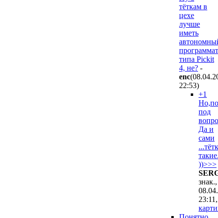
тёткам в
цехе
лучше
иметь
автономны
программа
типа Pickit
4, не?
-
enc
(08.04.2
22:53
)
+1
Но,по
под
вопро
Да и
сами
...тёт
такие
))>>>
SER
знак.,
08.04
23:11
,
карти
Понятно,