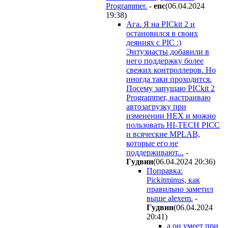
Programmer.
-
enc
(06.04.2024
19:38
)
Ага. Я на PICkit 2 и
остановился в своих
деяниях с PIC :)
Энтузиасты добавили в
него поддержку более
свежих контроллеров. Но
иногда таки проходится.
Посему запущаю PICkit 2
Programmer, настраиваю
автозагрузку при
изменении HEX и можно
пользовать HI-TECH PICC
и всяческие MPLAB,
которые его не
поддерживают...
-
Гyдвин
(06.04.2024 20:36
)
Поправка:
Pickitminus, как
правильно заметил
выше alexem.
-
Гyдвин
(06.04.2024
20:41
)
а он умеет при