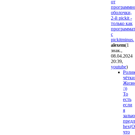
от
программн
оболочки,
2-й pickit -
только как
программа
с
pickitminus.
alexem
(1
знак.,
08.04.2024
20:39
,
youtube
)
Роли
чётки
Жизн
;))
То
есть
если
я
залью
пред
hex(О
что