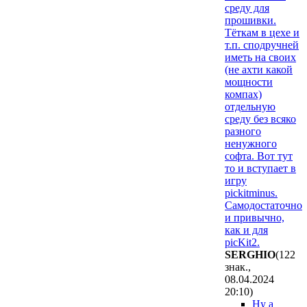
среду для
прошивки.
Тёткам в цехе и
т.п. сподручней
иметь на своих
(не ахти какой
мощности
компах)
отдельную
среду без всяко
разного
ненужного
софта. Вот тут
то и вступает в
игру
pickitminus.
Самодостаточно
и привычно,
как и для
picKit2.
SERGHIO
(122
знак.,
08.04.2024
20:10
)
Ну а