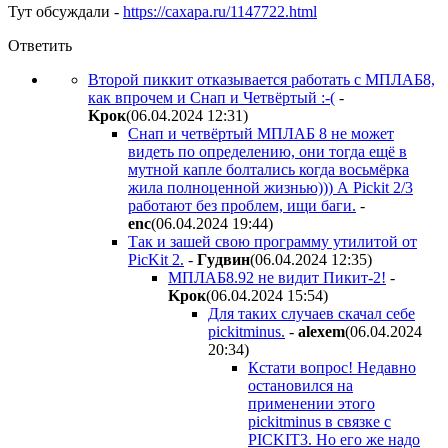
Тут обсуждали -
https://caxapa.ru/1147722.html
Ответить
Второй пиккит отказывается работать с МПЛАБ8,
как впрочем и Снап и Четвёртый :-(
-
Kpoк
(06.04.2024 12:31
)
Снап и четвёртый МПЛАБ 8 не может
видеть по определению, они тогда ещё в
мутной капле болтались когда восьмёрка
жила полноценной жизнью))) А Pickit 2/3
работают без проблем, ищи баги.
-
enc
(06.04.2024 19:44
)
Так и зашей свою программу утилитой от
PicKit 2.
-
Гyдвин
(06.04.2024 12:35
)
МПЛАБ8.92 не видит Пикит-2!
-
Kpoк
(06.04.2024 15:54
)
Для таких случаев скачал себе
pickitminus.
-
alexem
(06.04.2024
20:34
)
Кстати вопрос! Недавно
остановился на
применении этого
pickitminus в связке с
PICKIT3. Но его же надо