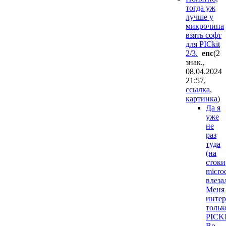
тогда уж
лучше у
микрочипа
взять софт
для PICkit
2/3.
enc
(2
знак.,
08.04.2024
21:57
,
ссылка
,
картинка
)
Да я
уже
не
раз
туда
(на
стоки
micro
влеза
Меня
интер
тольк
PICK
Во-