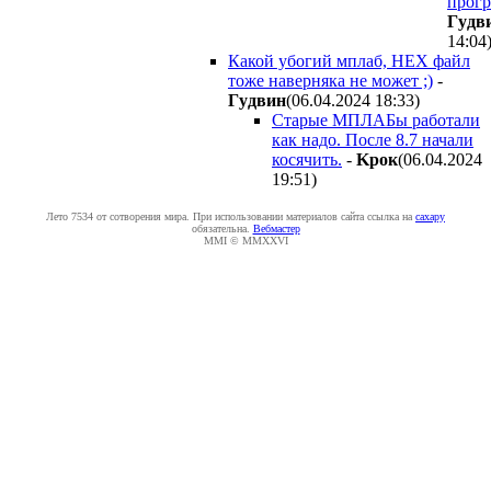
прогр
Гyдв
14:04
Какой убогий мплаб, HEX файл
тоже наверняка не может ;)
-
Гyдвин
(06.04.2024 18:33
)
Старые МПЛАБы работали
как надо. После 8.7 начали
косячить.
-
Kpoк
(06.04.2024
19:51
)
Лето 7534 от сотворения мира. При использовании материалов сайта ссылка на
caxapу
обязательна.
Вебмастер
MMI © MMXXVI