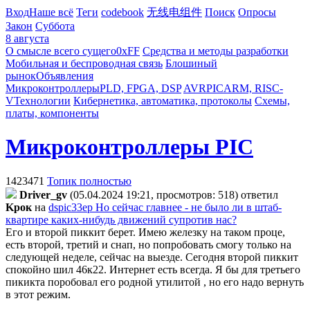
Вход
Наше всё
Теги
codebook
无线电组件
Поиск
Опросы
Закон
Суббота
8 августа
О смысле всего сущего
0xFF
Средства и методы разработки
Мобильная и беспроводная связь
Блошиный
рынок
Объявления
Микроконтроллеры
PLD, FPGA, DSP
AVR
PIC
ARM, RISC-
V
Технологии
Кибернетика, автоматика, протоколы
Схемы,
платы, компоненты
Микроконтроллеры PIC
1423471
Топик полностью
Driver_gv
(05.04.2024 19:21, просмотров: 518)
ответил
Kpoк
на
dspic33ep Но сейчас главнее - не было ли в штаб-
квартире каких-нибудь движений супротив нас?
Его и второй пиккит берет. Имею железку на таком проце,
есть второй, третий и снап, но попробовать смогу только на
следующей неделе, сейчас на выезде. Сегодня второй пиккит
спокойно шил 46к22. Интернет есть всегда. Я бы для третьего
пикикта поробовал его родной утилитой , но его надо вернуть
в этот режим.