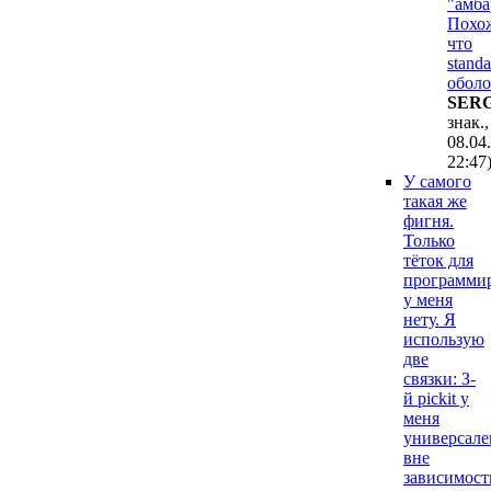
"амба
Похо
что
stand
оболо
SER
знак.,
08.04
22:47
У самого
такая же
фигня.
Только
тёток для
программи
у меня
нету. Я
использую
две
связки: З-
й pickit у
меня
универсале
вне
зависимост