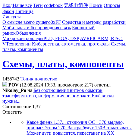
Вход
Наше всё
Теги
codebook
无线电组件
Поиск
Опросы
Закон
Пятница
7 августа
О смысле всего сущего
0xFF
Средства и методы разработки
Мобильная и беспроводная связь
Блошиный
рынок
Объявления
Микроконтроллеры
PLD, FPGA, DSP
AVR
PIC
ARM, RISC-
V
Технологии
Кибернетика, автоматика, протоколы
Схемы,
платы, компоненты
Схемы, платы, компоненты
1455743
Топик полностью
POV
(12.08.2024 19:33, просмотров: 217)
ответил
Nikolay_Po
на
Без соотношения витков обмоток
трансформатора, информация не поможет. Ещё витки
нужны...
Соотношение 1,37
Ответить
Какое фпень 1,37... отключил ОС - 370 выдало,
при расчётном 270. Завтра будут 150В отматывать.
Может дути повысится, перестанет на ХХ