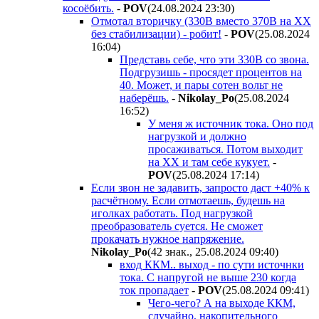
косоёбить.
-
POV
(24.08.2024 23:30
)
Отмотал вторичку (330В вместо 370В на ХХ
без стабилизации) - робит!
-
POV
(25.08.2024
16:04
)
Представь себе, что эти 330В со звона.
Подгрузишь - просядет процентов на
40. Может, и пары сотен вольт не
наберёшь.
-
Nikolay_Po
(25.08.2024
16:52
)
У меня ж источник тока. Оно под
нагрузкой и должно
просаживаться. Потом выходит
на ХХ и там себе кукует.
-
POV
(25.08.2024 17:14
)
Если звон не задавить, запросто даст +40% к
расчётному. Если отмотаешь, будешь на
иголках работать. Под нагрузкой
преобразователь суется. Не сможет
прокачать нужное напряжение.
Nikolay_Po
(42 знак., 25.08.2024 09:40
)
вход ККМ.. выход - по сути источнки
тока. С напругой не выше 230 когда
ток пропадает
-
POV
(25.08.2024 09:41
)
Чего-чего? А на выходе ККМ,
случайно, накопительного