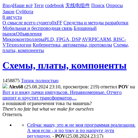
Вход
Наше всё
Теги
codebook
无线电组件
Поиск
Опросы
Закон
Суббота
8 августа
О смысле всего сущего
0xFF
Средства и методы разработки
Мобильная и беспроводная связь
Блошиный
рынок
Объявления
Микроконтроллеры
PLD, FPGA, DSP
AVR
PIC
ARM, RISC-
V
Технологии
Кибернетика, автоматика, протоколы
Схемы,
платы, компоненты
Схемы, платы, компоненты
1458875
Топик полностью
Alex68
(25.08.2024 23:10, просмотров: 219)
ответил
POV
на
Вот я и вижу пачки импульсов. Неравномерные. Отчего
шипит и хрустит трансформатор....
а ношшкой ограничения тока ты машешь?
There's no fate but what we make for ourselves
Ответить
Сейчас машу, это ж не моя программая реализация.
А моя если - и по току и по напруге дути
регулирую.
-
POV
(25.08.2024 23:17
)