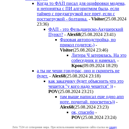
Когда то ФАП писал для оцифровки модема,
и непонятка с ПИ алгоритмом была, если
таймер с предзагрузкой все прет, если с
постзагрузкой - болтанка.
-
Visitor
(25.08.2024
23:36
)
ФАП - это Фельдшерско-Акушерский
Пункт?
-
Alex68
(25.08.2024 23:41
)
Фазовая автоподстройка, но
прикол годится:-)
-
Visitor
(25.08.2024 23:46
)
Литера Ч затерялась. На это
собеседник и намекал.
-
Kpoк
(09.09.2024 18:29
)
а ты не чеши гондурас, оно и скрипеть не
будет.
-
Alex68
(25.08.2024 23:18
)
как заказчику будет объяснить что это
чешется "у кого надо чешется" ))
-
POV
(25.08.2024 23:21
)
там выше написал еще одно апп
ноте. почитай. просветись))
-
Alex68
(25.08.2024 23:23
)
ок, спасибо
-
POV
(25.08.2024 23:24
)
Лето 7534 от сотворения мира. При использовании материалов сайта ссылка на
caxapу