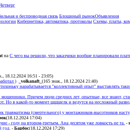
Четверг
ильная и беспроводная связь
Блошиный рынок
Объявления
нологии
Кибернетика, автоматика, протоколы
Схемы, платы, ко
nt
на
С чего вы решили, что заказчики вообще планировали плат
к., 18.12.2024 16:51 - 23:05
)
аботал )
_volkanaft_
(165 знак., 18.12.2024 21:40
)
тихоньку нарабатывается "коллективный опыт" выставлять таки
и мошенники. Причем люди средних лет, опытные, все знают, ста
ют. Но в какой-то момент щщщелк и ведутся на несложный развод
ик травматизма (смертельного) у монтажников-высотников наступ
poк
(18.12.2024 17:04
)
ие - году на втором-третьем. Ана десятом уже ловкость не та.
-
 год.
-
Бapбoc
(18.12.2024 17:29
)