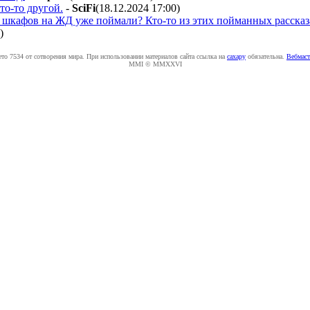
кто-то другой.
-
SciFi
(18.12.2024 17:00
)
шкафов на ЖД уже поймали? Кто-то из этих пойманных рассказал
)
ето 7534 от сотворения мира. При использовании материалов сайта ссылка на
caxapу
обязательна.
Вебмаст
MMI © MMXXVI