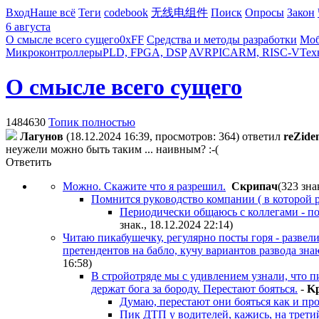
Вход
Наше всё
Теги
codebook
无线电组件
Поиск
Опросы
Закон
6 августа
О смысле всего сущего
0xFF
Средства и методы разработки
Моб
Микроконтроллеры
PLD, FPGA, DSP
AVR
PIC
ARM, RISC-V
Тех
О смысле всего сущего
1484630
Топик полностью
Лaгyнoв
(18.12.2024 16:39, просмотров: 364)
ответил
reZide
неужели можно быть таким ... наивным? :-(
Ответить
Можно. Скажите что я разрешил.
Cкpипaч
(323 зна
Помнится руководство компании ( в которой р
Периодически общаюсь с коллегами - по
знак., 18.12.2024 22:14
)
Читаю пикабушечку, регулярно посты горя - развел
претендентов на бабло, кучу вариантов развода зна
16:58
)
В стройотряде мы с удивлением узнали, что п
держат бога за бороду. Перестают бояться.
-
K
Думаю, перестают они бояться как и проч
Пик ДТП у водителей, кажись, на третий