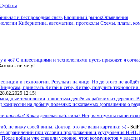
Суббота
ильная и беспроводная связь
Блошиный рынок
Объявления
нологии
Кибернетика, автоматика, протоколы
Схемы, платы, ко
у а чо? С инвестициями и технологиями
пусть приходят, я соглас
аходи - не хочу!
естиции и технологии. Результат на лицо. Но до этого не дойдёт
Пиндосам, привязать Китай к себе, Китаю, получить технологии
(28.02.2025 12:15
)
 западные технологии, плюс тьма дешёвых рабочих из деревни. В
) концессии на добычу полезных ископаемых (соглашения о разд
нии
прогиба
? Какая дешёвая раб. сила? Нет, вам нужны наши ис
иб, не вижу своей вины. Доктор, это же ваши картинки :-)
-
SciF
 без ограничений при условии продолжения и усугубления НЭП. 
 После войны уже ставили условие, чтоп коммунистов у власти 