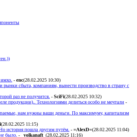
мпоненты
ен.))
 имхо.
-
enc
(28.02.2025 10:30
)
 и рынки сбыта, компаниям, вынести производство в страну с
торой раз не получится.
-
SciFi
(28.02.2025 10:32
)
еле продукции).. Технологиями делиться особо не мечтали
-
копаемые, нам нужны ваши деньги. По максимуму, капитализм
i
(28.02.2025 11:15
)
Но история пошла другим путём.
-
=AlexD=
(28.02.2025 11:04
)
не было.
-
_volkanaft_
(28.02.2025 11:16
)