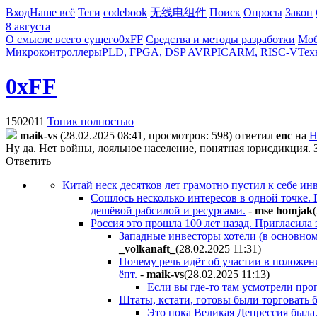
Вход
Наше всё
Теги
codebook
无线电组件
Поиск
Опросы
Закон
8 августа
О смысле всего сущего
0xFF
Средства и методы разработки
Моб
Микроконтроллеры
PLD, FPGA, DSP
AVR
PIC
ARM, RISC-V
Тех
0xFF
1502011
Топик полностью
maik-vs
(28.02.2025 08:41, просмотров: 598)
ответил
enc
на
Н
Ну да. Нет войны, лояльное население, понятная юрисдикция. З
Ответить
Китай неск десятков лет
грамотно
пустил к себе инв
Сошлось несколько интересов в одной точке. 
дешёвой рабсилой и ресурсами.
-
mse homjak
Россия это прошла 100 лет назад. Пригласила
Западные инвесторы хотели (в основном
_volkanaft_
(28.02.2025 11:31
)
Почему речь идёт об участии в положе
ёпт.
-
maik-vs
(28.02.2025 11:13
)
Если вы где-то там усмотрели прог
Штаты, кстати, готовы были торговать
Это пока Великая Депрессия была.