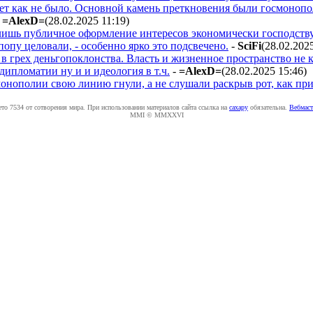
 как не было. Основной камень преткновения были госмонополии
-
=AlexD=
(28.02.2025 11:19
)
 лишь публичное оформление интересов экономически господств
 попу целовали, - особенно ярко это подсвечено.
-
SciFi
(28.02.202
 в грех деньгопоклонства. Власть и жизненное пространство не ку
 дипломатии ну и и идеология в т.ч.
-
=AlexD=
(28.02.2025 15:46
)
монополии свою линию гнули, а не слушали раскрыв рот, как при
ето 7534 от сотворения мира. При использовании материалов сайта ссылка на
caxapу
обязательна.
Вебмаст
MMI © MMXXVI