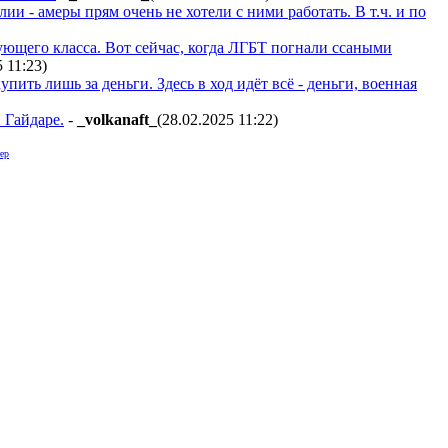
 - амеры прям очень не хотели с ними работать. В т.ч. и по
ующего класса. Вот сейчас, когда ЛГБТ погнали ссаными
5 11:23
)
пить лишь за деньги. Здесь в ход идёт всё - деньги, военная
 Гайдаре.
-
_volkanaft_
(28.02.2025 11:22
)
ер