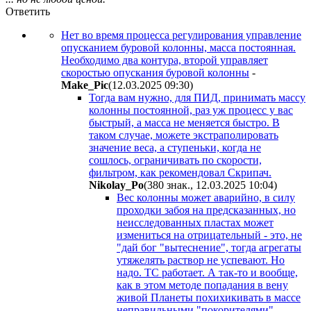
Ответить
Нет во время процесса регулирования управление
опусканием буровой колонны, масса постоянная.
Необходимо два контура, второй управляет
скоростью опускания буровой колонны
-
Make_Pic
(12.03.2025 09:30
)
Тогда вам нужно, для ПИД, принимать массу
колонны постоянной, раз уж процесс у вас
быстрый, а масса не меняется быстро. В
таком случае, можете экстраполировать
значение веса, а ступеньки, когда не
сошлось, ограничивать по скорости,
фильтром, как рекомендовал Скрипач.
Nikolay_Po
(380 знак., 12.03.2025 10:04
)
Вес колонны может аварийно, в силу
проходки забоя на предсказанных, но
неисследованных пластах может
измениться на отрицательный - это, не
"дай бог "вытеснение", тогда агрегаты
утяжелять раствор не успевают. Но
надо. ТС работает. А так-то и вообще,
как в этом методе попадания в вену
живой Планеты похихикивать в массе
неправильными "покорителями"