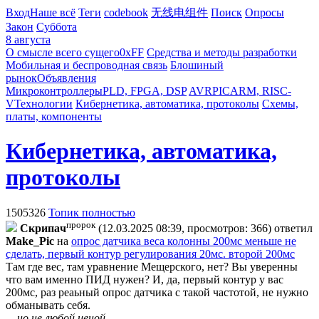
Вход
Наше всё
Теги
codebook
无线电组件
Поиск
Опросы
Закон
Суббота
8 августа
О смысле всего сущего
0xFF
Средства и методы разработки
Мобильная и беспроводная связь
Блошиный
рынок
Объявления
Микроконтроллеры
PLD, FPGA, DSP
AVR
PIC
ARM, RISC-
V
Технологии
Кибернетика, автоматика, протоколы
Схемы,
платы, компоненты
Кибернетика, автоматика,
протоколы
1505326
Топик полностью
пророк
Cкpипaч
(12.03.2025 08:39, просмотров: 366)
ответил
Make_Pic
на
опрос датчика веса колонны 200мс меньше не
сделать, первый контур регулирования 20мс. второй 200мс
Там где вес, там уравнение Мещерского, нет? Вы уверенны
что вам именно ПИД нужен? И, да, первый контур у вас
200мс, раз реаьный опрос датчика с такой частотой, не нужно
обманывать себя.
... но не любой ценой.