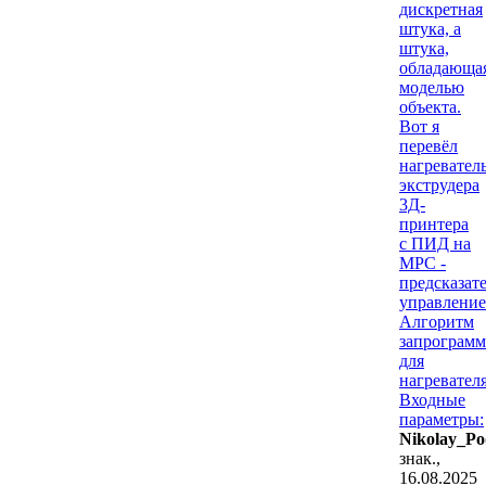
дискретная
штука, а
штука,
обладающа
моделью
объекта.
Вот я
перевёл
нагревател
экструдера
3Д-
принтера
с ПИД на
MPC -
предсказат
управление
Алгоритм
запрограм
для
нагревателя
Входные
параметры:
Nikolay_Po
знак.,
16.08.2025