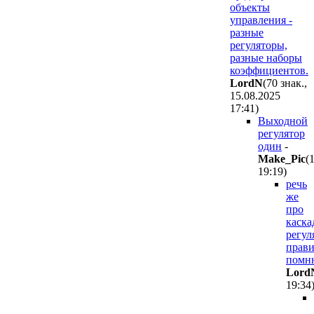
объекты
управления -
разные
регуляторы,
разные наборы
коэффициентов.
LordN
(70 знак.,
15.08.2025
17:41
)
Выходной
регулятор
один
-
Make_Pic
(
19:19
)
речь
же
про
каска
регул
прав
помн
Lord
19:34