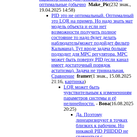
оптимальные (обычно
Make_Pic
(232 знак.,
19.04.2025 14:58
)
PID это не оптимальный. Оптималный
это LQR на пример. Но надо знать мат
модель объекта и если нет
возможности получить полное
состояние то надо будет делать
наблюдатель(может подойдет фильтр
Кальмана). Тут вроде задача больше
подходит для MPC регулятора. MPC
может быть поверху PID (если канал
имеет достаточный порядок
астатизма). Задача не тривиальная.
Сравнение
framer
(1 знак., 15.08.2025
21:16
,
картинка
)
LQR может быть
чувствительным к измененниям
параметров системы и её
нелинейности.
-
Boвa
(16.08.2025
20:25
)
Да. Поэтому
линеаризируют в точках
близких к рабочим. Но
никакой PID PIIIDDD не
сравниться с