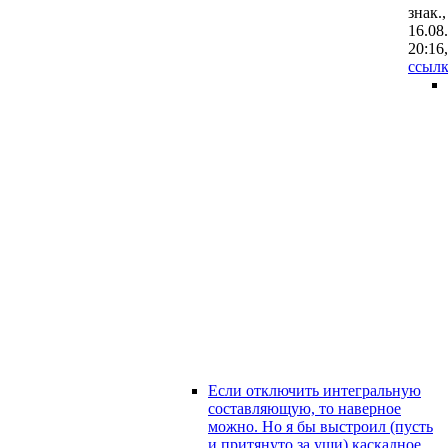
знак.,
16.08
20:16
,
ссылк
Если отключить интегральную
составляющую, то наверное
можно. Но я бы выстроил (пусть
и притянуто за уши) каскадное