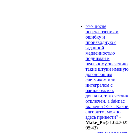
>>> после
переключения и
ошибку и
производную с
заданной
медленностью
поднимай к
реальному значению
такие штуки именую
догоняющим
счетчиком или
интегралом с
байпасом. как
догнали, так счетчик
отключен, а байпас
включен >>> - Какой
алгоритм, можно
здесь привести?
-
Make_Pic
(21.04.2025
05:43
)