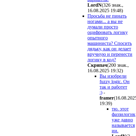
LordN
(326 знак.,
16.08.2025 19:48
)
Просьба не пинать
ногами... а вы не
думали просто
оцифровать логику
опытного
машиниста? Спосить
дядьку, как он делает
вручную и перенести
логику в код?
Cкpипaч
(200 знак.,
16.08.2025 19:32
)
Вы изобрели
fuzzy logic. Он
так и работет
:)
-
framer
(16.08.202
19:39
)
тю. этот
фаззилогик
уже давно
называется
ии.