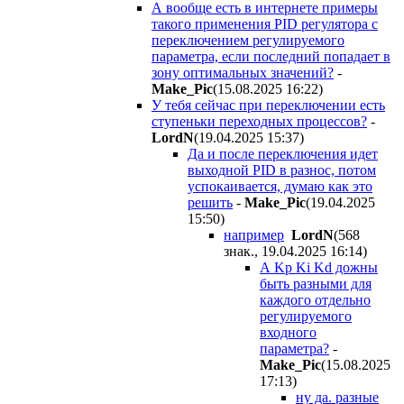
А вообще есть в интернете примеры
такого применения PID регулятора с
переключением регулируемого
параметра, если последний попадает в
зону оптимальных значений?
-
Make_Pic
(15.08.2025 16:22
)
У тебя сейчас при переключении есть
ступеньки переходных процессов?
-
LordN
(19.04.2025 15:37
)
Да и после переключения идет
выходной PID в разнос, потом
успокаивается, думаю как это
решить
-
Make_Pic
(19.04.2025
15:50
)
например
LordN
(568
знак., 19.04.2025 16:14
)
А Kp Ki Kd дожны
быть разными для
каждого отдельно
регулируемого
входного
параметра?
-
Make_Pic
(15.08.2025
17:13
)
ну да. разные