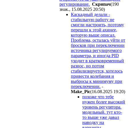
регулирование.
Cкpипaч
(190
знак., 15.08.2025 20:50
)
Каскадный делали -
стабильную работу не
смогли настроить, поэтому
перешли к этой ахинее,
которую выше описал.
Проблема, осталась уйти от
бросков при переключении
источника регулируемого
параметра, и иногда PID
уходит в кратковременный
разнос, но потом
стабилизируется, хотелось
привести колебания и
выбросы к минимуму при
переключении.
-
Make_Pic
(16.08.2025 19:20
)
похоже что тебе
нужен более высокий
уровень регулятора.
модельный. тут кто-
то выше уже давал
наводку на
варианты.