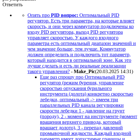
Ответить
Опять про
PID вопрос:
Оптимальный PID
регулятор. Есть три параметра, на которые влияет
скорость, и они через коммутатор подключены ко
входу PID регулятора, выход PID регулятора
управляет скоростью. У каждого входного
параметра есть оптимальный диапазон значений и
чем значение больше, тем лучше. Коммутатор
должен определить и подключить тот параметр,
который находится в оптимальной зоне. Как это
лучше сделать и есть ли реальные реализации
такого управления?
-
Make_Pic
(20.03.2025 14:31
)
Еще раз спрошу про Оптимальный PID
регулятор (режим бурения, управление
скоростью опускания бурильного
инструмента (долота) конкретно скоростью
лебедки, оптимальный -> имеем три
параллельных PID канала регулировки
скорости лебедки 1 - давление на грунт
(породу), 2 - момент на инструменте (момент
вращения верхнего привода, который
вращает долото), 3 - перепад давлений
промывочной жидкости. Каждый входной
параметр имеет допустимые границы и