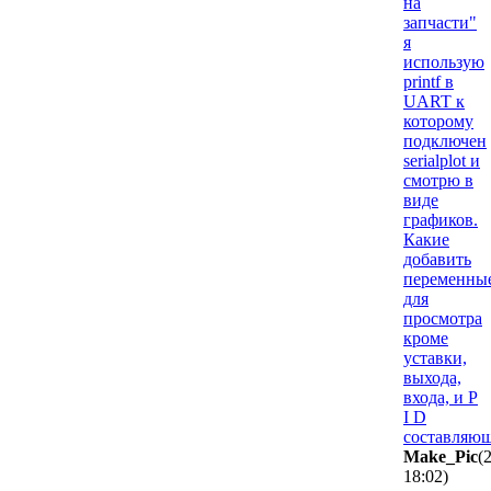
на
запчасти"
я
использую
printf в
UART к
которому
подключен
serialplot и
смотрю в
виде
графиков.
Какие
добавить
переменны
для
просмотра
кроме
уставки,
выхода,
входа, и P
I D
составляю
Make_Pic
(
18:02
)