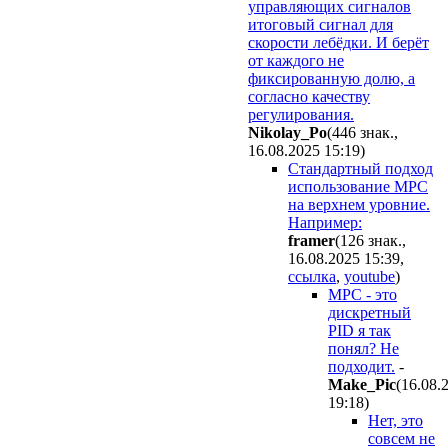
управляющих сигналов
итоговый сигнал для
скорости лебёдки. И берёт
от каждого не
фиксированную долю, а
согласно качеству
регулирования.
Nikolay_Po
(446 знак.,
16.08.2025 15:19
)
Стандартный подход
использование MPC
на верхнем уровние.
Например:
framer
(126 знак.,
16.08.2025 15:39
,
ссылка
,
youtube
)
MPC - это
дискретный
PID я так
понял? Не
подходит.
-
Make_Pic
(16.08.
19:18
)
Нет, это
совсем не