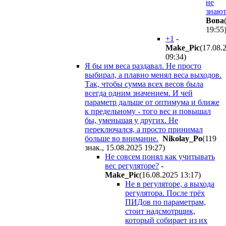
не
знают
Boвa
19:55
+1
-
Make_Pic
(17.08.
09:34
)
Я бы им веса раздавал. Не просто
выбирал, а плавно менял веса выходов.
Так, чтобы сумма всех весов была
всегда одним значением. И чей
параметр дальше от оптимума и ближе
к предельному - того вес и повышал
бы, уменьшая у других. Не
переключался, а просто принимал
больше во внимание.
Nikolay_Po
(119
знак., 15.08.2025 19:27
)
Не совсем понял как учитывать
вес регуляторе?
-
Make_Pic
(16.08.2025 13:17
)
Не в регуляторе, а выхода
регулятора. После трёх
ПИДов по параметрам,
стоит надсмотрщик,
который собирает из их