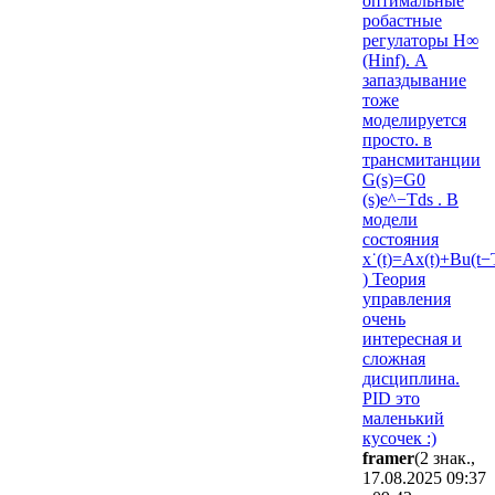
оптимальные
робастные
регулаторы H∞
(Hinf). А
запаздывание
тоже
моделируется
просто. в
трансмитанции
G(s)=G0​
(s)e^−Td​s . В
модели
состояния
x˙(t)=Ax(t)+Bu(t−
) Теория
управления
очень
интересная и
сложная
дисциплина.
PID это
маленький
кусочек :)
framer
(2 знак.,
17.08.2025 09:37