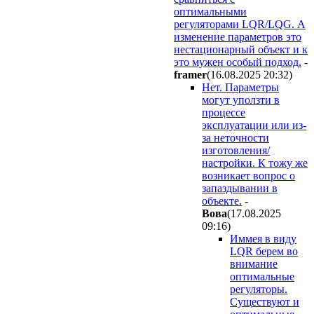
оптимальными
регуляторaми LQR/LQG. А
изменение параметров это
нестационарный объект и к
это мужен особый подход.
-
framer
(16.08.2025 20:32
)
Нет. Параметры
могут уползти в
процессе
эксплуатации или из-
за неточности
изготовления/
настройки. К тожу же
возникает вопрос о
запаздывании в
объекте.
-
Boвa
(17.08.2025
09:16
)
Иммея в виду
LQR берем во
внимание
оптимальные
регуляторы.
Существуют и