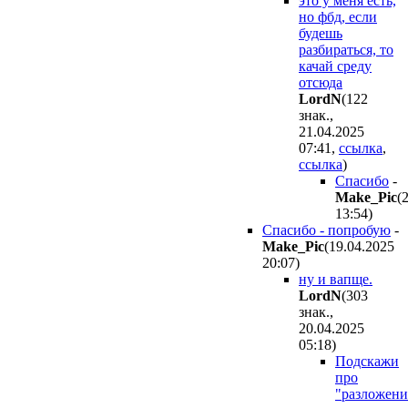
это у меня есть,
но фбд, если
будешь
разбираться, то
качай среду
отсюда
LordN
(122
знак.,
21.04.2025
07:41
,
ссылка
,
ссылка
)
Спасибо
-
Make_Pic
(
13:54
)
Спасибо - попробую
-
Make_Pic
(19.04.2025
20:07
)
ну и вапще.
LordN
(303
знак.,
20.04.2025
05:18
)
Подскажи
про
"разложени