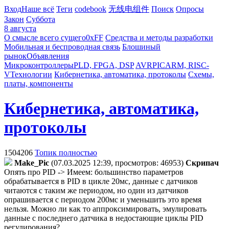
Вход
Наше всё
Теги
codebook
无线电组件
Поиск
Опросы
Закон
Суббота
8 августа
О смысле всего сущего
0xFF
Средства и методы разработки
Мобильная и беспроводная связь
Блошиный
рынок
Объявления
Микроконтроллеры
PLD, FPGA, DSP
AVR
PIC
ARM, RISC-
V
Технологии
Кибернетика, автоматика, протоколы
Схемы,
платы, компоненты
Кибернетика, автоматика,
протоколы
1504206
Топик полностью
Make_Pic
(07.03.2025 12:39, просмотров: 46953)
Cкpипaч
Опять про PID -> Имеем: большинство параметров
обрабатывается в PID в цикле 20мс, данные с датчиков
читаются с таким же периодом, но один из датчиков
опрашивается с периодом 200мс и уменьшить это время
нельзя. Можно ли как то аппроксимировать, эмулировать
данные с последнего датчика в недостающие циклы PID
регулирования?