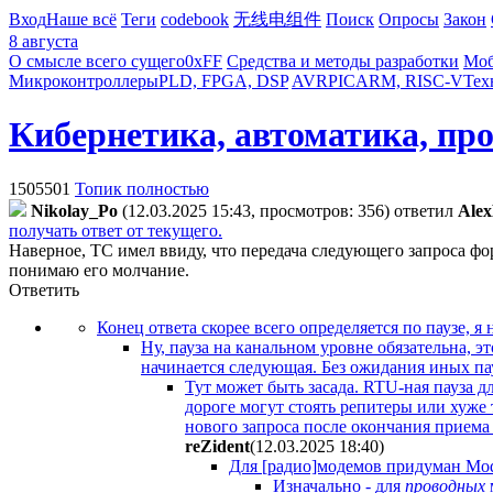
Вход
Наше всё
Теги
codebook
无线电组件
Поиск
Опросы
Закон
8 августа
О смысле всего сущего
0xFF
Средства и методы разработки
Моб
Микроконтроллеры
PLD, FPGA, DSP
AVR
PIC
ARM, RISC-V
Тех
Кибернетика, автоматика, пр
1505501
Топик полностью
Nikolay_Po
(12.03.2025 15:43, просмотров: 356)
ответил
Alex
получать ответ от текущего.
Наверное, ТС имел ввиду, что передача следующего запроса фор
понимаю его молчание.
Ответить
Конец ответа скорее всего определяется по паузе, я 
Ну, пауза на канальном уровне обязательна, 
начинается следующая. Без ожидания иных па
Тут может быть засада. RTU-ная пауза д
дороге могут стоять репитеры или хуже 
нового запроса после окончания приема
reZident
(12.03.2025 18:40
)
Для [радио]модемов придуман Mo
Изначально - для
проводных