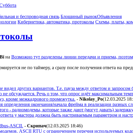
Суббота
ильная и беспроводная связь
Блошиный рынок
Объявления
нологии
Кибернетика, автоматика, протоколы
Схемы, платы, ко
отоколы
Bi
на
Возможно тут разделены линии передачи и приема, поэто
мируется не по таймеру, а сразу после получения ответа на пред
не видел других вариантов. Т.е. пауза между ответом и запросом б
это не обсуждается. Речь о том, что опрос идёт максимальным т
уз, кроме межкадрового промежутка.
-
Nikolay_Po
(12.03.2025 18
ля определения окончания/начала фрейма в реализации разных с
того - радиомодемы, которые также дают (могут давать) задержк
 ответа у мастера должна быть настриваемым параметром и настр
dbus-ASCII.
-
Cкpипaч
(12.03.2025 18:46
)
модемов. ASCII RTU с ограничением перечня используемых кодо