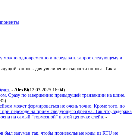
мпоненты
му можно одновременно и передавать запрос следующему и
ыдущий запрос - для увеличения скорости опроса. Так я
удет.
-
AlexBi
(12.03.2025 16:04
)
емпом. Сразу по завершению предыдущей транзакции на шине,
:35
)
лейвом может формироваться не очень точно. Кроме того, по
у при переходе на прием следующего фрейма. Так что, задержка
оена на самый "тормозной" в этой цепочке слейв.
-
в был задуман так, чтобы произвольные коды из RTU не