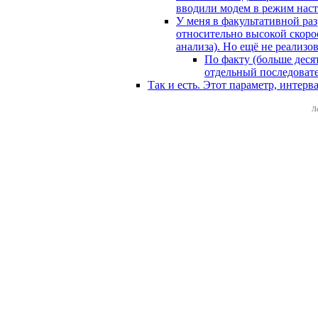
вводили модем в режим наст
У меня в факультативной ра
относительно высокой скоро
анализа). Но ещё не реализов
По факту (больше десят
отдельный последовате
Так и есть. Этот параметр, интер
Л