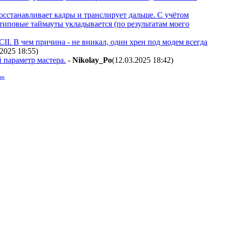
осстанавливает кадры и транслирует дальше. С учётом
типовые таймауты укладывается (по результатам моего
CII. В чем причина - не вникал, один хрен под модем всегда
.2025 18:55
)
 параметр мастера.
-
Nikolay_Po
(12.03.2025 18:42
)
ер