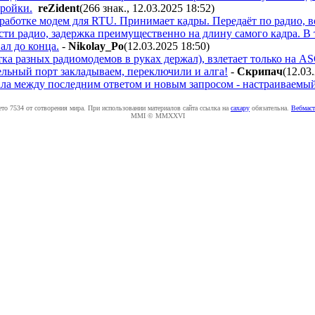
ройки.
reZident
(266 знак., 12.03.2025 18:52
)
зработке модем для RTU. Принимает кадры. Передаёт по радио, в
сти радио, задержка преимущественно на длину самого кадра. В 
ал до конца.
-
Nikolay_Po
(12.03.2025 18:50
)
ка разных радиомодемов в руках держал), взлетает только на AS
льный порт закладываем, переключили и алга!
-
Cкpипaч
(12.03
вала между последним ответом и новым запросом - настраиваемый
ето 7534 от сотворения мира. При использовании материалов сайта ссылка на
caxapу
обязательна.
Вебмаст
MMI © MMXXVI