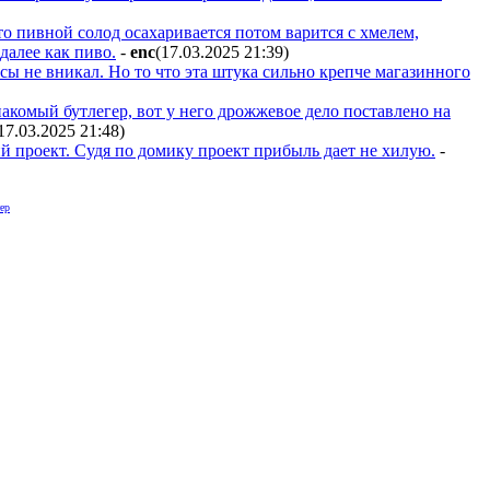
что пивной солод осахаривается потом варится с хмелем,
далее как пиво.
-
enc
(17.03.2025 21:39
)
сы не вникал. Но то что эта штука сильно крепче магазинного
акомый бутлегер, вот у него дрожжевое дело поставлено на
17.03.2025 21:48
)
й проект. Судя по домику проект прибыль дает не хилую.
-
ер