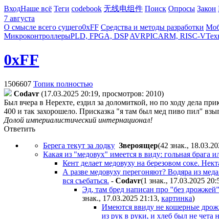
Вход
Наше всё
Теги
codebook
无线电组件
Поиск
Опросы
Закон
7 августа
О смысле всего сущего
0xFF
Средства и методы разработки
Моб
Микроконтроллеры
PLD, FPGA, DSP
AVR
PIC
ARM, RISC-V
Тех
0xFF
1506607
Топик полностью
Codavr
(17.03.2025 20:19, просмотров: 2010)
Был вчера в Нерехте, ездил за доломиткой, но по ходу дела пр
400 и так захорошело. Присказка "я там был мед пиво пил" вз
Долой империалистический интернационал!
Ответить
Берега текут за лодку
Звepoящep
(42 знак., 18.03.2
Какая из "медовух" имеется в виду: гольная брага 
Кент делает медовуху на березовом соке. Нект
А разве медовуху перегоняют? Водяра из меда 
вся съебаться.
-
Codavr
(1 знак., 17.03.2025 20:
Эд, там бред написан про "без дрожжей
знак., 17.03.2025 21:13
,
картинка
)
Имеются ввиду не кошерные дрожж
из рук в руки, и хлеб был не чет