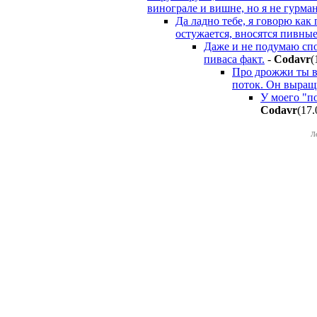
винограле и вишне, но я не гурман,
Да ладно тебе, я говорю как
остужается, вносятся пивные
Даже и не подумаю спо
пиваса факт.
-
Codavr
(
Про дрожжи ты ве
поток. Он выращ
У моего "п
Codavr
(17.
Л