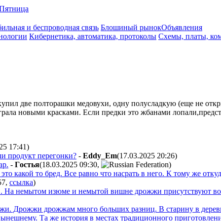
Пятница
ильная и беспроводная связь
Блошиный рынок
Объявления
нологии
Кибернетика, автоматика, протоколы
Схемы, платы, ко
икупил две полторашки медовухи, одну полусладкую (еще не откр
ыграла новыми красками. Если предки это жбанами лопали,предст
025 17:41
)
или продукт перегонки?
-
Eddy_Em
(17.03.2025 20:26
)
ар.
-
Гocтья
(18.03.2025 09:30
,
)
это какой то бред. Все равно что насрать в него. К тому же отку
57
,
ссылка
)
". На немытом изюме и немытой вишне дрожжи присутствуют во в
и. Дрожжи дрожжам много больших разниц. В старину в деревня
а нынешнему. Та же история в местах традиционного приготовлен