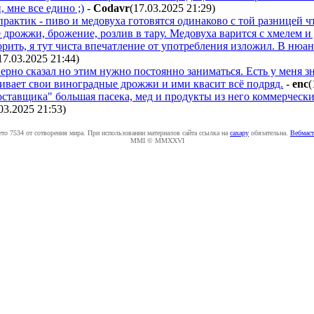
 мне все едино ;)
-
Codavr
(17.03.2025 21:29
)
 практик - пиво и медовуха готовятся одинаково с той разницей 
 дрожжи, брожение, розлив в тару. Медовуха варится с хмелем и 
рить, я тут чиста впечатление от употребления изложил. В нюан
17.03.2025 21:44
)
рно сказал но этим нужно постоянно заниматься. Есть у меня зн
ивает свои виноградные дрожжи и ими квасит всё подряд.
-
enc
(
оставщика" большая пасека, мед и продукты из него коммерчески
03.2025 21:53
)
ето 7534 от сотворения мира. При использовании материалов сайта ссылка на
caxapу
обязательна.
Вебмаст
MMI © MMXXVI