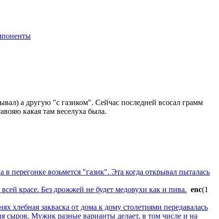
мпоненты
ывал) а другую "с газиком". Сейчас последней всосал грамм
авояю какая там веселуха была.
да в перегонке возьмется "газик". Эта когда открывал пыталась
сей красе. Без дрожжей не будет медовухи как и пива.
enc
(1
х хлебная закваска от дома к дому столетиями передавалась
ия сыров. Мужик разные варианты делает, в том числе и на