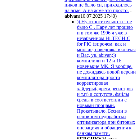
пиков не было си, приходилось
на асме. А на асме это просто.
-
abivan
(10.07.2025 17:40
)
)) Ну относительно т.с. не
было С . Пару лет прошло
и в том же 1996 я уже в
незабвенном Hi-TECH-C
for PIC (впрочем, как и
многие, наверняка включая
и Вас, ув. abivan;))
компилили и 12 и 16
новенькие МК. Я вообще.
не дожидаясь новой версии
компилятора просто
корректировал
хайдеры(адреса регистров
и т.п) и сопутств. файлы
среды в соответствии c
новыми процами.
Прокатывало. Бесили в
основном недоработки
оптимизатора при битовых
операциях и обращения к
банкам памяти.
SERGHIO
(24 знак.,