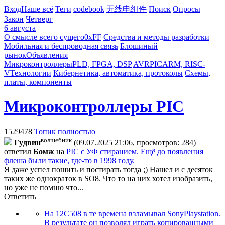
Вход
Наше всё
Теги
codebook
无线电组件
Поиск
Опросы
Закон
Четверг
6 августа
О смысле всего сущего
0xFF
Средства и методы разработки
Мобильная и беспроводная связь
Блошиный
рынок
Объявления
Микроконтроллеры
PLD, FPGA, DSP
AVR
PIC
ARM, RISC-
V
Технологии
Кибернетика, автоматика, протоколы
Схемы,
платы, компоненты
Микроконтроллеры PIC
1529478
Топик полностью
волшебник
Гyдвин
(09.07.2025 21:06, просмотров: 284)
ответил
Бoмж
на
PIC с УФ стиранием. Ещё до появления
флеша были такие, где-то в 1998 году.
Я даже успел пошить и постирать тогда ;) Нашел и с десяток
таких же однократок в SO8. Что то на них хотел изобразить,
но уже не помню что...
Ответить
На 12С508 в те времена взламывал SonyPlaystation.
В результате он позволял играть копированными