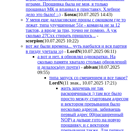
играми. Прошивка была не моя, я только
прошивал МК и впаивал в приставку. Хлебное
дело это было! :-)
-
Бoмж
(10.07.2025 14:43
)
У меня еще далласовские процы с окошком где то
лежат, типа улучшенные 51е - команда не за 12
тактов, а вроде за три, точно не помню. А уж
сколько 27Схх стирать пришлось ..
-
scorpion
(10.07.2025 10:22
)
вот же были времена... чуть наебался и вся партия
в пизду улетала :о)
-
LordN
(10.07.2025 06:11
)
а вот и нет. я обновлял однократки. На
сколько памяти хватало столько обновлений
и делалось(ну почти)
-
abivan
(10.07.2025
09:55
)
типа запуск со смещением и все такое?
LordN
(11 знак., 10.07.2025 17:21
)
жить захочешь не так
раскорячишься :) там все было
просто между стартовым адресом
и вектором прерывания было
несколько адресов. забиваешь
первый адрес 00(расширенный
NOP) а дальше гото на новую
прошивку. и с вектором
прерывания также. Для первых