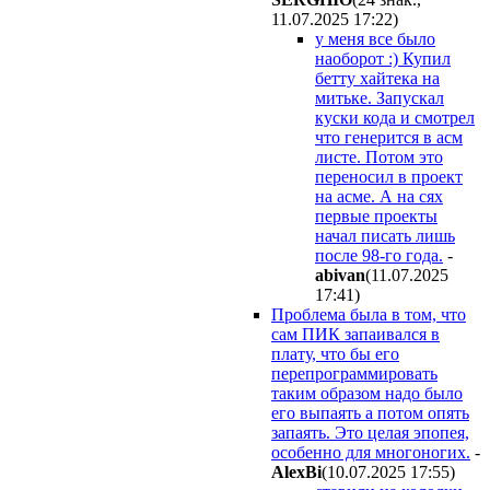
11.07.2025 17:22
)
у меня все было
наоборот :) Купил
бетту хайтека на
митьке. Запускал
куски кода и смотрел
что генерится в асм
листе. Потом это
переносил в проект
на асме. А на сях
первые проекты
начал писать лишь
после 98-го года.
-
abivan
(11.07.2025
17:41
)
Проблема была в том, что
сам ПИК запаивался в
плату, что бы его
перепрограммировать
таким образом надо было
его выпаять а потом опять
запаять. Это целая эпопея,
особенно для многоногих.
-
AlexBi
(10.07.2025 17:55
)