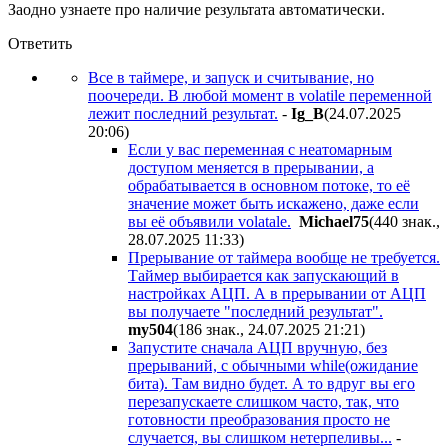
Заодно узнаете про наличие результата автоматически.
Ответить
Все в таймере, и запуск и считывание, но
поочереди. В любой момент в volatile переменной
лежит последний результат.
-
Ig_B
(24.07.2025
20:06
)
Если у вас переменная с неатомарным
доступом меняется в прерывании, а
обрабатывается в основном потоке, то её
значение может быть искажено, даже если
вы её объявили volatale.
Michael75
(440 знак.,
28.07.2025 11:33
)
Прерывание от таймера вообще не требуется.
Таймер выбирается как запускающий в
настройках АЦП. А в прерывании от АЦП
вы получаете "последний результат".
my504
(186 знак., 24.07.2025 21:21
)
Запустите сначала АЦП вручную, без
прерываний, с обычными while(ожидание
бита). Там видно будет. А то вдруг вы его
перезапускаете слишком часто, так, что
готовности преобразования просто не
случается, вы слишком нетерпеливы...
-