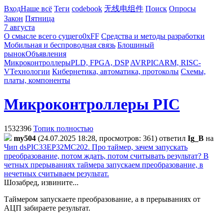
Вход
Наше всё
Теги
codebook
无线电组件
Поиск
Опросы
Закон
Пятница
7 августа
О смысле всего сущего
0xFF
Средства и методы разработки
Мобильная и беспроводная связь
Блошиный
рынок
Объявления
Микроконтроллеры
PLD, FPGA, DSP
AVR
PIC
ARM, RISC-
V
Технологии
Кибернетика, автоматика, протоколы
Схемы,
платы, компоненты
Микроконтроллеры PIC
1532396
Топик полностью
my504
(24.07.2025 18:28, просмотров: 361)
ответил
Ig_B
на
Чип dsPIC33EP32MC202. Про таймер, зачем запускать
преобразование, потом ждать, потом считывать результат? В
четных прерываниях таймера запускаем преобразование, в
нечетных считываем результат.
Шозабред, извините...
Таймером запускаете преобразование, а в прерываниях от
АЦП забираете результат.