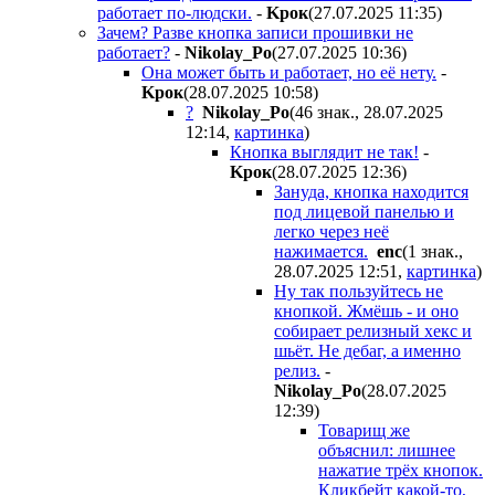
работает по-людски.
-
Kpoк
(27.07.2025 11:35
)
Зачем? Разве кнопка записи прошивки не
работает?
-
Nikolay_Po
(27.07.2025 10:36
)
Она может быть и работает, но её нету.
-
Kpoк
(28.07.2025 10:58
)
?
Nikolay_Po
(46 знак., 28.07.2025
12:14
,
картинка
)
Кнопка выглядит не так!
-
Kpoк
(28.07.2025 12:36
)
Зануда, кнопка находится
под лицевой панелью и
легко через неё
нажимается.
enc
(1 знак.,
28.07.2025 12:51
,
картинка
)
Ну так пользуйтесь не
кнопкой. Жмёшь - и оно
собирает релизный хекс и
шьёт. Не дебаг, а именно
релиз.
-
Nikolay_Po
(28.07.2025
12:39
)
Товарищ же
объяснил: лишнее
нажатие трёх кнопок.
Кликбейт какой-то,