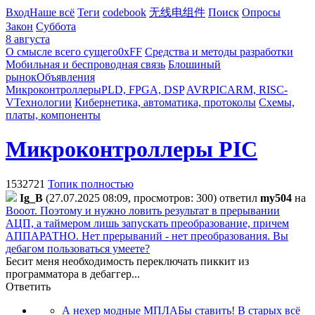
Вход
Наше всё
Теги
codebook
无线电组件
Поиск
Опросы
Закон
Суббота
8 августа
О смысле всего сущего
0xFF
Средства и методы разработки
Мобильная и беспроводная связь
Блошиный
рынок
Объявления
Микроконтроллеры
PLD, FPGA, DSP
AVR
PIC
ARM, RISC-
V
Технологии
Кибернетика, автоматика, протоколы
Схемы,
платы, компоненты
Микроконтроллеры PIC
1532721
Топик полностью
Ig_B
(27.07.2025 08:09, просмотров: 300)
ответил
my504
на
Вооот. Поэтому и нужно ловить результат в прерывании
АЦП, а таймером лишь запускать преобразование, причем
АППАРАТНО. Нет прерываний - нет преобразования. Вы
дебагом пользоваться умеете?
Бесит меня необходимость переключать пиккит из
программатора в дебаггер...
Ответить
А нехер модные МПЛАБы ставить! В старых всё