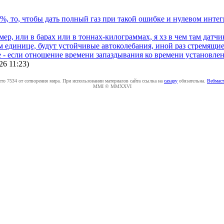
%, то, чтобы дать полный газ при такой ошибке и нулевом инте
имер, или в барах или в тоннах-килограммах, я хз в чем там датч
ным единице, будут устойчивые автоколебания, иной раз стремящ
 - если отношение времени запаздывания ко времени установлени
26 11:23
)
ето 7534 от сотворения мира. При использовании материалов сайта ссылка на
caxapу
обязательна.
Вебмаст
MMI © MMXXVI