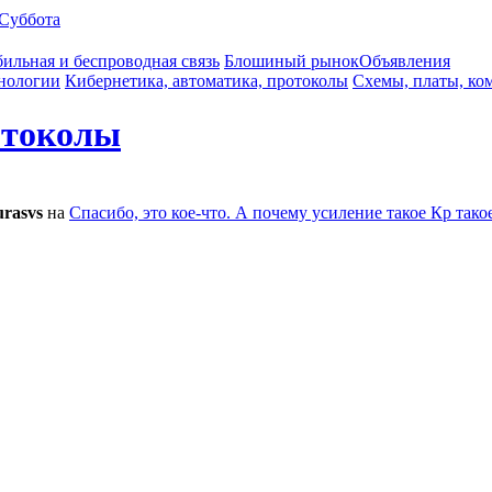
Суббота
ильная и беспроводная связь
Блошиный рынок
Объявления
нологии
Кибернетика, автоматика, протоколы
Схемы, платы, ко
отоколы
rasvs
на
Спасибо, это кое-что. А почему усиление такое Кр так