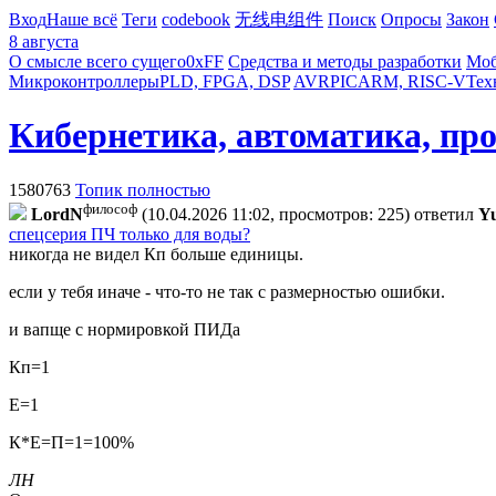
Вход
Наше всё
Теги
codebook
无线电组件
Поиск
Опросы
Закон
8 августа
О смысле всего сущего
0xFF
Средства и методы разработки
Моб
Микроконтроллеры
PLD, FPGA, DSP
AVR
PIC
ARM, RISC-V
Тех
Кибернетика, автоматика, пр
1580763
Топик полностью
философ
LordN
(10.04.2026 11:02, просмотров: 225)
ответил
Yu
спецсерия ПЧ только для воды?
никогда не видел Кп больше единицы.
если у тебя иначе - что-то не так с размерностью ошибки.
и вапще с нормировкой ПИДа
Кп=1
Е=1
К*Е=П=1=100%
ЛН