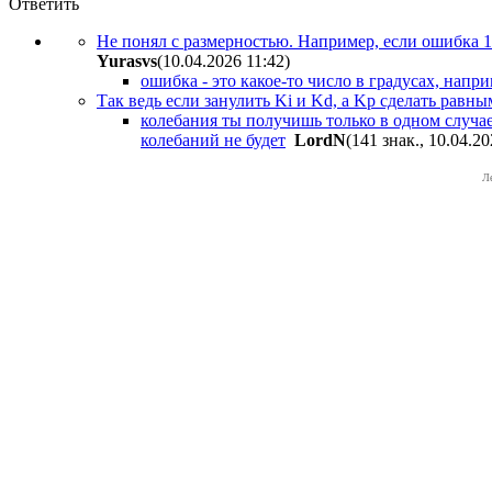
Ответить
Не понял с размерностью. Например, если ошибка 1
Yurasvs
(10.04.2026 11:42
)
ошибка - это какое-то число в градусах, напр
Так ведь если занулить Ki и Kd, а Kp сделать рав
колебания ты получишь только в одном случае
колебаний не будет
LordN
(141 знак., 10.04.20
Л