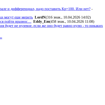
грале и дифференциал, надо поставить Кр=100. Или нет?
-
ики могут еще мерить
LordN
(316 знак., 10.04.2026 14:02
)
иеся пойти вразнос…
Eddy_Em
(458 знак., 10.04.2026 11:08
)
я будет не нулевое. если же оно будет равно нулю - то никаких
ер