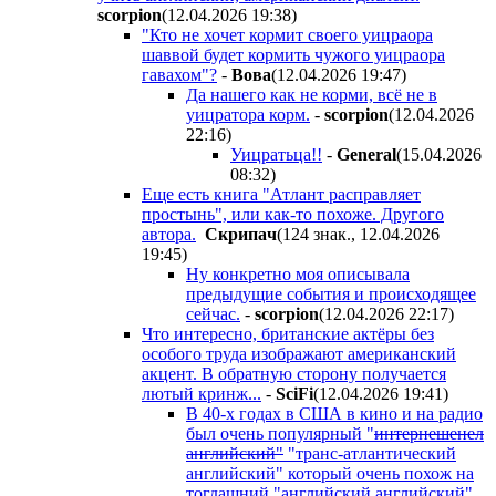
scorpion
(12.04.2026 19:38
)
"Кто не хочет кормит своего уицраора
шаввой будет кормить чужого уицраора
гавахом"?
-
Boвa
(12.04.2026 19:47
)
Да нашего как не корми, всё не в
уицратора корм.
-
scorpion
(12.04.2026
22:16
)
Уицратьца!!
-
General
(15.04.2026
08:32
)
Еще есть книга "Атлант расправляет
простынь", или как-то похоже. Другого
автора.
Cкpипaч
(124 знак., 12.04.2026
19:45
)
Ну конкретно моя описывала
предыдущие события и происходящее
сейчас.
-
scorpion
(12.04.2026 22:17
)
Что интересно, британские актёры без
особого труда изображают американский
акцент. В обратную сторону получается
лютый кринж...
-
SciFi
(12.04.2026 19:41
)
В 40-х годах в США в кино и на радио
был очень популярный "
интернешенел
английский"
"транс-атлантический
английский" который очень похож на
тогдашний "английский английский".