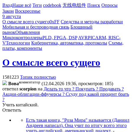
Вход
Наше всё
Теги
codebook
无线电组件
Поиск
Опросы
Закон
Воскресенье
9 августа
О смысле всего сущего
0xFF
Средства и методы разработки
Мобильная и беспроводная связь
Блошиный
рынок
Объявления
Микроконтроллеры
PLD, FPGA, DSP
AVR
PIC
ARM, RISC-
V
Технологии
Кибернетика, автоматика, протоколы
Схемы,
платы, компоненты
О смысле всего сущего
1581223
Топик полностью
комментатор
Boвa
(12.04.2026 19:36, просмотров: 185)
ответил
scorpion
на
Делать то что ? Покупать ? Продавать ?
Акции-облигации-ффучерсы ? Ссуду под какой процент брать
?
Учить китайский.
Ответить
Есть такая книга, "Роза Мира" называется (Даниил
Андреев написал). Она учит по итогу всего этого
учить английский, американский диалект.
-