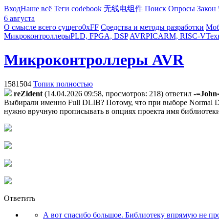
Вход
Наше всё
Теги
codebook
无线电组件
Поиск
Опросы
Закон
6 августа
О смысле всего сущего
0xFF
Средства и методы разработки
Моб
Микроконтроллеры
PLD, FPGA, DSP
AVR
PIC
ARM, RISC-V
Тех
Микроконтроллеры AVR
1581504
Топик полностью
reZident
(14.04.2026 09:58, просмотров: 218)
ответил
-=John
Выбирали именно Full DLIB? Потому, что при выборе Normal DL
нужно вручную прописывать в опциях проекта имя библиотеки
Ответить
А вот спасибо большое. Библиотеку впрямую не пр