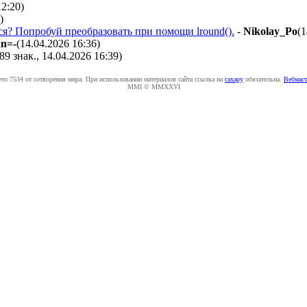
12:20
)
)
ся? Попробуй преобразовать при помощи lround().
-
Nikolay_Po
(1
hn=-
(14.04.2026 16:36
)
(89 знак., 14.04.2026 16:39
)
ето 7534 от сотворения мира. При использовании материалов сайта ссылка на
caxapу
обязательна.
Вебмаст
MMI © MMXXVI