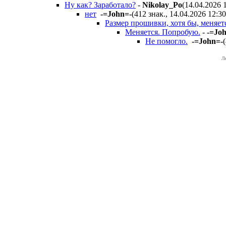
Ну как? Заработало?
-
Nikolay_Po
(14.04.2026 
нет
-=John=-
(412 знак., 14.04.2026 12:30
Размер прошивки, хотя бы, меняет
Меняется. Попробую.
-
-=Jo
Не помогло.
-=John=-
Л