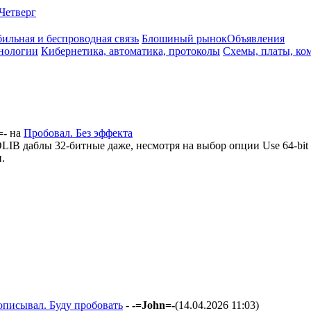
Четверг
ильная и беспроводная связь
Блошиный рынок
Объявления
нологии
Кибернетика, автоматика, протоколы
Схемы, платы, ко
=-
на
Пробовал. Без эффекта
IB даблы 32-битные даже, несмотря на выбор опции Use 64-bit 
.
описывал. Буду пробовать
-
-=John=-
(14.04.2026 11:03
)