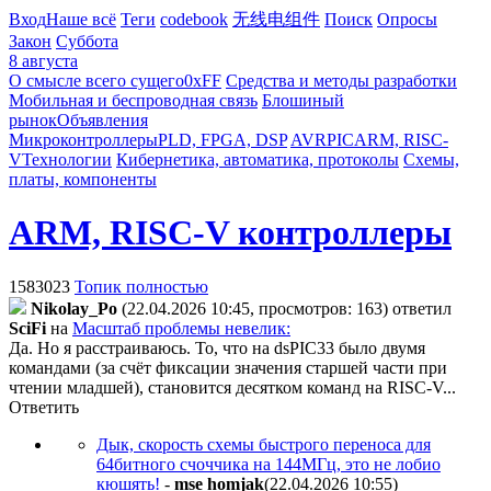
Вход
Наше всё
Теги
codebook
无线电组件
Поиск
Опросы
Закон
Суббота
8 августа
О смысле всего сущего
0xFF
Средства и методы разработки
Мобильная и беспроводная связь
Блошиный
рынок
Объявления
Микроконтроллеры
PLD, FPGA, DSP
AVR
PIC
ARM, RISC-
V
Технологии
Кибернетика, автоматика, протоколы
Схемы,
платы, компоненты
ARM, RISC-V контроллеры
1583023
Топик полностью
Nikolay_Po
(22.04.2026 10:45, просмотров: 163)
ответил
SciFi
на
Масштаб проблемы невелик:
Да. Но я расстраиваюсь. То, что на dsPIC33 было двумя
командами (за счёт фиксации значения старшей части при
чтении младшей), становится десятком команд на RISC-V...
Ответить
Дык, скорость схемы быстрого переноса для
64битного счоччика на 144МГц, это не лобио
кюшять!
-
mse homjak
(22.04.2026 10:55
)