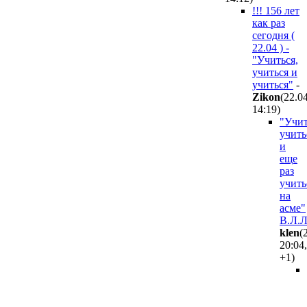
!!! 156 лет
как раз
сегодня (
22.04 ) -
"Учиться,
учиться и
учиться"
-
Zikon
(22.0
14:19
)
"Учит
учить
и
еще
раз
учить
на
асме"
В.Л.
klen
(
20:04
,
+1
)