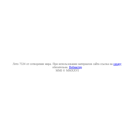
Лето 7534 от сотворения мира. При использовании материалов сайта ссылка на
caxapу
обязательна.
Вебмастер
MMI © MMXXVI