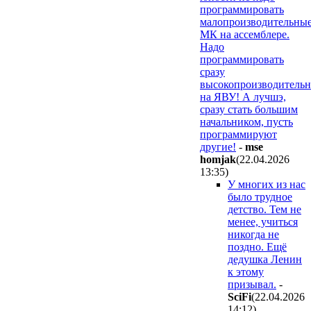
программировать
малопроизводительны
МК на ассемблере.
Надо
программировать
сразу
высокопроизводительн
на ЯВУ! А лучшэ,
сразу стать большим
начальником, пусть
программируют
другие!
-
mse
homjak
(22.04.2026
13:35
)
У многих из нас
было трудное
детство. Тем не
менее, учиться
никогда не
поздно. Ещё
дедушка Ленин
к этому
призывал.
-
SciFi
(22.04.2026
14:12
)