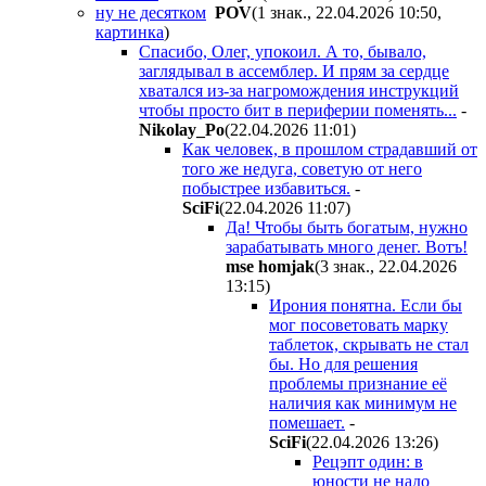
ну не десятком
POV
(1 знак., 22.04.2026 10:50
,
картинка
)
Спасибо, Олег, упокоил. А то, бывало,
заглядывал в ассемблер. И прям за сердце
хватался из-за нагромождения инструкций
чтобы просто бит в периферии поменять...
-
Nikolay_Po
(22.04.2026 11:01
)
Как человек, в прошлом страдавший от
того же недуга, советую от него
побыстрее избавиться.
-
SciFi
(22.04.2026 11:07
)
Да! Чтобы быть богатым, нужно
зарабатывать много денег. Вотъ!
mse homjak
(3 знак., 22.04.2026
13:15
)
Ирония понятна. Если бы
мог посоветовать марку
таблеток, скрывать не стал
бы. Но для решения
проблемы признание её
наличия как минимум не
помешает.
-
SciFi
(22.04.2026 13:26
)
Рецэпт один: в
юности не надо