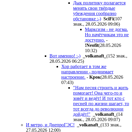
Дык политику полагается
менять свои твёрдые
убеждения сообразно
обстановке :-)
SciFi
(107
знак., 28.05.2026 09:06
)
Марксизм - не догма.
Но начётчикам это не
доступно.
-
!Neofit
(28.05.2026
10:32
)
Вот именно! :-)
_volkanaft_
(152 знак.,
28.05.2026 06:25
)
Хор работает в том же
направлении - поднимает
настроение.
-
Kpoк
(28.05.2026
07:43
)
"Нам песня строить и жить
помогает! Она чего-то и
зовёт и ведёт! И тот кто с
песней по жизни шагает, то
тот всегда до революции
дойдёт!"
_volkanaft_
(14
знак., 28.05.2026 09:07
)
И метро, и ДнепроГЭС!
_volkanaft_
(133 знак.,
27.05.2026 12:00
)