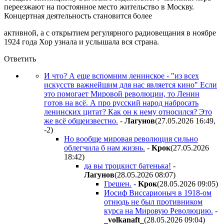
переезжают на постоянное место жительство в Москву.
Концертная деятельность становится более
активной, а с открытием регулярного радиовещания в ноябре
1924 года Хор узнала и услышала вся страна.
Ответить
И что? А еще вспомним ленинское - "из всех
искусств важнейшим для нас является кино" Если
это помогает Мировой революции, то Ленин
готов на всё. А про русский народ набросать
ленинских цитат? Как он к нему относился? Это
же всё общеизвестно.
-
Лaгyнoв
(27.05.2026 16:49
,
-2
)
Но вообще мировая революция сильно
облегчила б нам жизнь.
-
Kpoк
(27.05.2026
18:42
)
да вы троцкист батенька!
-
Лaгyнoв
(28.05.2026 08:07
)
Грешен.
-
Kpoк
(28.05.2026 09:05
)
Иосиф Виссарионыч в 1918-ом
отнюдь не был противником
курса на Мировую Революцию.
-
_volkanaft_
(28.05.2026 09:04
)