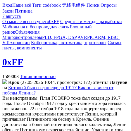
Вход
Наше всё
Теги
codebook
无线电组件
Поиск
Опросы
Закон
Пятница
7 августа
О смысле всего сущего
0xFF
Средства и методы разработки
Мобильная и беспроводная связь
Блошиный
рынок
Объявления
Микроконтроллеры
PLD, FPGA, DSP
AVR
PIC
ARM, RISC-
V
Технологии
Кибернетика, автоматика, протоколы
Схемы,
платы, компоненты
0xFF
1589003
Топик полностью
Kpoк
(27.05.2026 10:44, просмотров: 172)
ответил
Лaгyнoв
на
Который был создан еще до 1917? Как он зависел от
победы Ленина?
Вы неисправимы. План ГОЭЛРО тоже был создан до 1917
года. После Октября 1917 года у крестьянского хора началась
новая жизнь. 22 сентября 1918 года на концерте хора перед
кремлевскими курсантами присутствует Ленин, который
приглашает Пятницкого на беседу в Кремль. Оценив
достоинства и большой потенциал нового коллектива, Ленин
обещает Пятницкому всяческое содействие. Участники хора