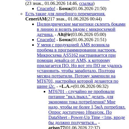
(23 знак., 01.06.2026 14:46
,
ссылка
)
Спасибо!
-
Бoмж
(01.06.2026 21:50
)
Есть такие для линейного перемещения.
CeneriAM
(217 знак., 01.06.2026 00:44
)
Цилиндрические магнитики склеить боками
в линию и возить рядом с микросхемой
датчика.
-
Alt@ir
(03.06.2026 05:00
)
Спасибо!
-
Бoмж
(01.06.2026 21:51
)
У меня c продукцией AMS возникла
пробема в программировании настроек.
Микросхема AS5162 настраивается при
помощи девайса от AMS, к которому
прилагается ПО. Но вот это ПО не удалось
установить, чтобы заработало. Полтора
месяца потратили. Потому заменили на
MT6701, настройки которой делаются по
шине i2c.
-
=L.A.=
(01.06.2026 06:32
)
MT6701 - случайно не пробовали
питание "вкл./выкл." делать, для
экономии тока потребления? Мне
надо, чтобы не более 1,5мА потреблял.
Опрос достаточно 10раз/сек. По
DataSheet - Power-Up Time <1ms, вроде
бы должно получиться...
-
arisov77
(01.06.2026 22:37
)