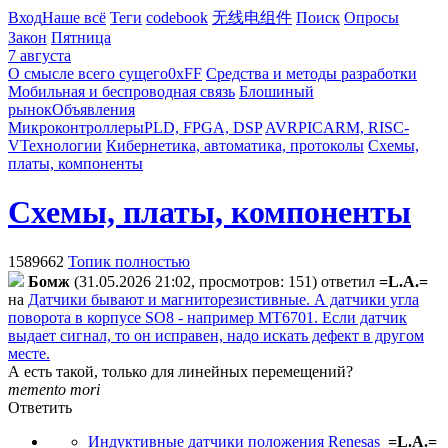
Вход
Наше всё
Теги
codebook
无线电组件
Поиск
Опросы
Закон
Пятница
7 августа
О смысле всего сущего
0xFF
Средства и методы разработки
Мобильная и беспроводная связь
Блошиный
рынок
Объявления
Микроконтроллеры
PLD, FPGA, DSP
AVR
PIC
ARM, RISC-
V
Технологии
Кибернетика, автоматика, протоколы
Схемы,
платы, компоненты
Схемы, платы, компоненты
1589662
Топик полностью
Бoмж
(31.05.2026 21:02, просмотров: 151)
ответил
=L.A.=
на
Датчики бывают и магниторезистивные. А датчики угла
поворота в корпусе SO8 - например MT6701. Если датчик
выдает сигнал, то он исправен, надо искать дефект в другом
месте.
А есть такой, только для линейных перемещений?
memento mori
Ответить
Индуктивные датчики положения Renesas
=L.A.=