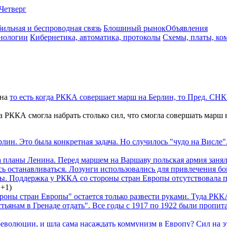
Четверг
ильная и беспроводная связь
Блошиный рынок
Объявления
нологии
Кибернетика, автоматика, протоколы
Схемы, платы, ко
на
то есть когда РККА совершает марш на Берлин, то Пред. СНК 
да РККА смогла набрать столько сил, что смогла совершать марш 
рлин. Это была конкретная задача. Но случилось "чудо на Висле"
а планы Ленина. Перед маршем на Варшаву польская армия заняла
 останавливаться. Лозунги использовались для привлечения б
ы. Поддержка у РККА со стороны стран Европы отсутствовала п
,
+1
)
оны стран Европы" остается только развести руками. Туда РККА 
стьянам в Гренаде отдать". Все годы с 1917 по 1922 были пропи
еволюции, и шла сама насаждать коммунизм в Европу? Сил на эт