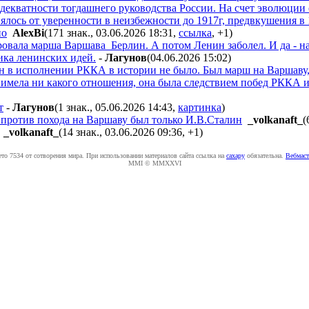
 адекватности тогдашнего руководства России. На счет эволюц
ялось от уверенности в неизбежности до 1917г, предвкушения в 1
по
AlexBi
(171 знак., 03.06.2026 18:31
,
ссылка
,
+1
)
ровала марша Варшава_Берлин. А потом Ленин заболел. И да - на э
ика ленинских идей.
-
Лaгyнoв
(04.06.2026 15:02
)
 в исполнении РККА в истории не было. Был марш на Варшаву
 имела ни какого отношения, она была следствием побед РККА и
т
-
Лaгyнoв
(1 знак., 05.06.2026 14:43
,
картинка
)
о против похода на Варшаву был только И.В.Сталин
_volkanaft_
(
_volkanaft_
(14 знак., 03.06.2026 09:36
,
+1
)
ето 7534 от сотворения мира. При использовании материалов сайта ссылка на
caxapу
обязательна.
Вебмаст
MMI © MMXXVI