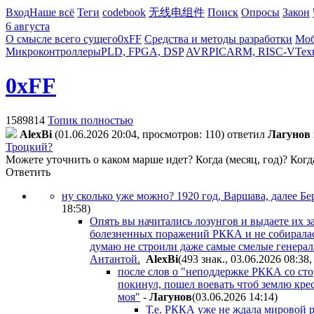
Вход
Наше всё
Теги
codebook
无线电组件
Поиск
Опросы
Закон
6 августа
О смысле всего сущего
0xFF
Средства и методы разработки
Моб
Микроконтроллеры
PLD, FPGA, DSP
AVR
PIC
ARM, RISC-V
Тех
0xFF
1589814
Топик полностью
AlexBi
(01.06.2026 20:04, просмотров: 110)
ответил
Лaгyнoв
Троцкий?
Можете уточнить о каком марше идет? Когда (месяц, год)? Ког
Ответить
ну сколько уже можно? 1920 год, Варшава, далее Бе
18:58
)
Опять вы начитались лозунгов и выдаете их з
болезненных поражений РККА и не собиралась
думаю не строили даже самые смелые генерал
Антантой.
AlexBi
(493 знак., 03.06.2026 08:38
после слов о "неподдержке РККА со стор
покинул, пошел воевать чтоб землю кре
моя"
-
Лaгyнoв
(03.06.2026 14:14
)
Т.е. РККА уже не ждала мировой р