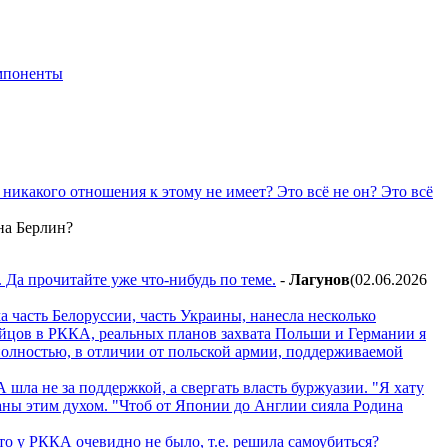
мпоненты
никакого отношения к этому не имеет? Это всё не он? Это всё
на Берлин?
. Да прочитайте уже что-нибудь по теме.
-
Лaгyнoв
(02.06.2026
 часть Белоруссии, часть Украины, нанесла несколько
ойцов в РККА, реальных планов захвата Польши и Германии я
олностью, в отличии от польской армии, поддерживаемой
шла не за поддержкой, а свергать власть буржуазии. "Я хату
таны этим духом. "Чтоб от Японии до Англии сияла Родина
о у РККА очевидно не было, т.е. решила самоубиться?