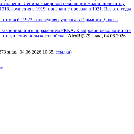
ии отношения Ленина к мировой революции можно почитать у
918, сомнения в 1919, признание провала в 1921. Все эти годы
том всё . 1923 - последняя судорога в Германии. Далее -
, закончившийся поражением РККА. К мировой революции эта
 отступления польского войска.
AlexBi
(279 знак., 04.06.2026
673 знак., 04.06.2026 10:35
,
ссылка
)
ер