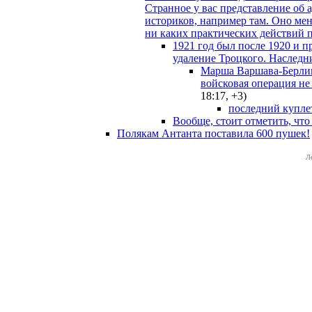
Странное у вас представление об
историков, например там. Оно мен
ни каких практических действий 
1921 год был после 1920 и п
удаление Троцкого. Наследн
Марша Варшава-Берлин
войсковая операция не
18:17
,
+3
)
последний купле
Вообще, стоит отметить, чт
Полякам Антанта поставила 600 пушек!
Л