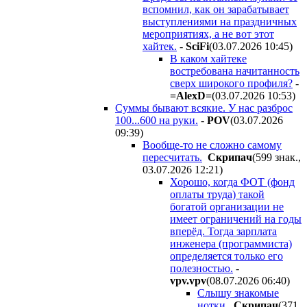
вспомнил, как он зарабатывает
выступлениями на праздничных
мероприятиях, а не вот этот
хайтек.
-
SciFi
(03.07.2026 10:45
)
В каком хайтеке
востребована начитанность
сверх широкого профиля?
-
=AlexD=
(03.07.2026 10:53
)
Суммы бывают всякие. У нас разброс
100...600 на руки.
-
POV
(03.07.2026
09:39
)
Вообще-то не сложно самому
пересчитать.
Cкpипaч
(599 знак.,
03.07.2026 12:21
)
Хорошо, когда ФОТ (фонд
оплаты труда) такой
богатой организации не
имеет ограничений на годы
вперёд. Тогда зарплата
инженера (программиста)
определяется только его
полезностью.
-
vpv.vpv
(08.07.2026 06:40
)
Слышу знакомые
нотки.
Cкpипaч
(371