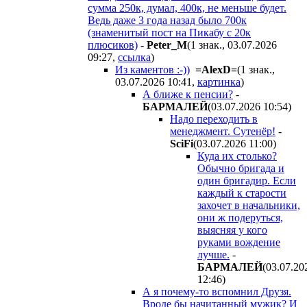
сумма 250к, думал, 400к, не меньше будет.
Ведь даже 3 года назад было 700к
(знаменитый пост на Пикабу с 20к
плюсиков)
-
Peter_M
(1 знак., 03.07.2026
09:27
,
ссылка
)
Из каментов :-))
=AlexD=
(1 знак.,
03.07.2026 10:41
,
картинка
)
А ближе к пенсии?
-
БAPMAЛEЙ
(03.07.2026 10:54
)
Надо переходить в
менеджмент. Сутенёр!
-
SciFi
(03.07.2026 11:00
)
Куда их столько?
Обычно бригада и
один бригадир. Если
каждый к старости
захочет в начальники,
они ж подеруться,
выясняя у кого
руками вождение
лучше.
-
БAPMAЛEЙ
(03.07.20
12:46
)
А я почему-то вспомнил Друзя.
Вроде бы начитанный мужик? И