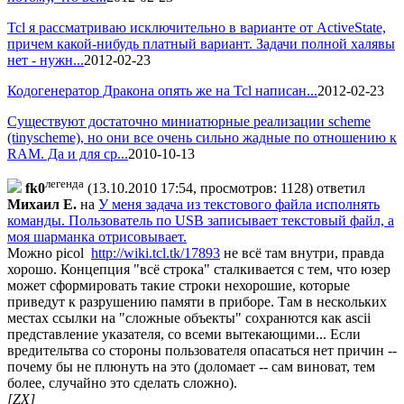
Tcl я рассматриваю исключительно в варианте от ActiveState,
причем какой-нибудь платный вариант. Задачи полной халявы
нет - нужн...
2012-02-23
Кодогенератор Дракона опять же на Tcl написан...
2012-02-23
Существуют достаточно миниатюрные реализации scheme
(tinyscheme), но они все очень сильно жадные по отношению к
RAM. Да и для ср...
2010-10-13
легенда
fk0
(13.10.2010 17:54, просмотров: 1128)
ответил
Михаил Е.
на
У меня задача из текстового файла исполнять
команды. Пользователь по USB записывает текстовый файл, а
моя шарманка отрисовывает.
Можно picol
http://wiki.tcl.tk/17893
не всё там внутри, правда
хорошо. Концепция "всё строка" сталкивается с тем, что юзер
может сформировать такие строки нехорошие, которые
приведут к разрушению памяти в приборе. Там в нескольких
местах ссылки на "сложные объекты" сохранются как ascii
представление указателя, со всеми вытекающими... Если
вредительтва со стороны пользователя опасаться нет причин --
почему бы не плюнуть на это (доломает -- сам виноват, тем
более, случайно это сделать сложно).
[ZX]