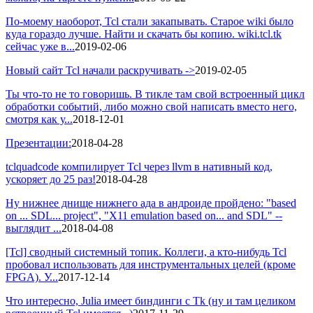
По-моему наоборот, Tcl стали закапывать. Старое wiki было
куда гораздо лучше. Найти и скачать бы копию. wiki.tcl.tk
сейчас уже в...
2019-02-06
Новый сайт Tcl начали раскручивать ->
2019-02-05
Ты что-то не то говоришь. В тикле там свой встроенный цикл
обработки событий, либо можно свой написать вместо него,
смотря как у...
2018-12-01
Презентации:
2018-04-28
tclquadcode компилирует Tcl через llvm в нативный код,
ускоряет до 25 раз!
2018-04-28
Ну нижнее днище нижнего ада в андроиде пройдено: "based
on ... SDL... project", "X11 emulation based on... and SDL" --
выглядит ...
2018-04-08
[Tcl] сводный системный топик. Коллеги, а кто-нибудь Tcl
пробовал использовать для инструментальных целей (кроме
FPGA). У...
2017-12-14
Что интересно, Julia имеет биндинги с Tk (ну и там целиком