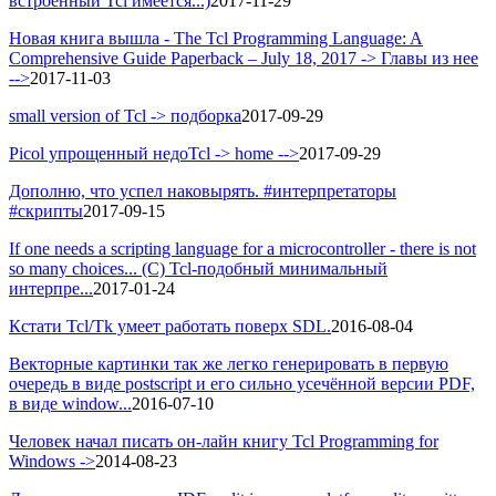
встроенный Tcl имеется...)
2017-11-29
Новая книга вышла - The Tcl Programming Language: A
Comprehensive Guide Paperback – July 18, 2017 -> Главы из нее
-->
2017-11-03
small version of Tcl -> подборка
2017-09-29
Picol упрощенный недоTcl -> home -->
2017-09-29
Дополню, что успел наковырять. #интерпретаторы
#скрипты
2017-09-15
If one needs a scripting language for a microcontroller - there is not
so many choices... (C) Tcl-подобный минимальный
интерпре...
2017-01-24
Кстати Tcl/Tk умеет работать поверх SDL.
2016-08-04
Векторные картинки так же легко генерировать в первую
очередь в виде postscript и его сильно усечённой версии PDF,
в виде window...
2016-07-10
Человек начал писать он-лайн книгу Tcl Programming for
Windows ->
2014-08-23