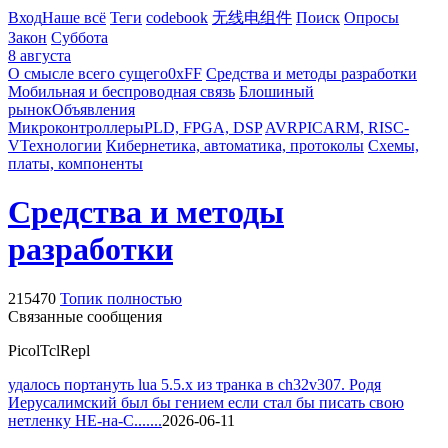
Вход
Наше всё
Теги
codebook
无线电组件
Поиск
Опросы
Закон
Суббота
8 августа
О смысле всего сущего
0xFF
Средства и методы разработки
Мобильная и беспроводная связь
Блошиный
рынок
Объявления
Микроконтроллеры
PLD, FPGA, DSP
AVR
PIC
ARM, RISC-
V
Технологии
Кибернетика, автоматика, протоколы
Схемы,
платы, компоненты
Средства и методы
разработки
215470
Топик полностью
Связанные сообщения
Picol
Tcl
Repl
удалось портануть lua 5.5.x из транка в ch32v307. Родя
Иерусалимский был бы гением если стал бы писать свою
нетленку НЕ-на-С.......
2026-06-11