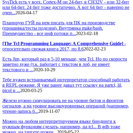
SysTick есть у всех. Cortex-M он 24-бит, в CH32V - или 32-бит
или 64-бит. 24 бит тоже достаточно. А вот 64 бит - наверно не
очен...
2026-04-17
Планирую ГУЙ на нем писать для ПК на производстве
(прошивка/тесты поделия). Внутрянка make/bash.
Преимущество - все инф потоки п...
2023-02-18
[The Tcl Programming Language: A Comprehensive Guide]
-
относительно свежая книга 2017, по 8.6
2022-02-23
Есть Jim, который раз в 5-10 меньше, чем Tcl. Но по скорости
заметно хуже (т.к. работает с текстом в лоб, не имеет
текстового и ...
2020-10-29
Тебе нужен встраиваемый интерпретатор способный работать
в REPL-режиме. Я уже ранее давал тут ссылку на partcl, lil,
picol и ...
2020-03-25
Железо нужно симулировать не на уровне битов и фронтов
сигналов, а на уровне высокоуровневых операций (например,
чтение-запись б...
2019-11-07
Можно на любом интерпретируемом языке биндинги к
нужным функциям сделать, например, на tcl... В gdb тоже
можно, на таргете нужен...
2019-05-22