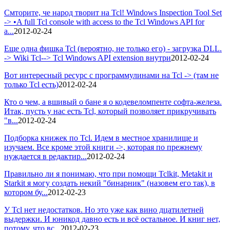
Смторите, че народ творит на Tcl! Windows Inspection Tool Set
-> •A full Tcl console with access to the Tcl Windows API for
a...
2012-02-24
Еще одна фишка Tcl (вероятно, не только его) - загрузка DLL.
-> Wiki Tcl--> Tcl Windows API extension внутри
2012-02-24
Вот интересный ресурс с программулинами на Tcl -> (там не
только Tcl есть)
2012-02-24
Кто о чем, а вшивый о бане я о кодевеломпенте софта-железа.
Итак, пусть у нас есть Tcl, который позволяет прикручивать
"в...
2012-02-24
Подборка книжек по Tcl. Идем в местное хранилище и
изучаем. Все кроме этой книги ->, которая по прежнему
нуждается в редактир...
2012-02-24
Правильно ли я понимаю, что при помощи Tclkit, Metakit и
Starkit я могу создать некий "бинарник" (назовем его так), в
котором бу...
2012-02-23
У Tcl нет недостатков. Но это уже как вино дцатилетней
выдержки. И юникод давно есть и всё остальное. И книг нет,
потому, что вс...
2012-02-23