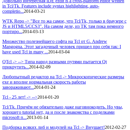
Довольно интересная IDE ezdit is a cross-platform editor written
in Tcl/Tk. Features include syntax highlighting, auto-
completio...
2014-03-21
WTK Repo -> "Все то жа самое, что Tcl/Tk, только в браузере с
JS и HTML5/CCS3". На самом деле, из TK там пока немного
портиро...
2014-03-13
Множество полезнейшего софта на Tcl от G. Andrew
Mangogna. Этот загадочный человек пришел про себя так: I
have used Tcl in many ...
2014-03-04
QTcl -> --> Типа народ разными путями пытается Qt
прикрутить...
2014-02-09
Любопытный редактор на Tcl -> Микроскопические размеры
exe и вполне нормальная скорость работы
завораживают...
2014-01-24
Tcl - 25 лет! -> -->
2014-01-20
Tcl/Tk. Причём не обязательно даже наговнокодить. Но увы,
хорошего tutorial нет, да и после знакомства с поделками
microsoft п...
2013-01-14
Подборка всяких либ и модулей на Tcl -> Внушает!
2012-02-27